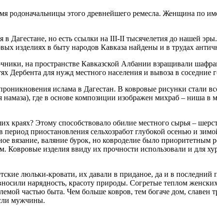
 имя родоначальницы этого древнейшего ремесла. Женщина по име
 в Дагестане, но есть ссылки на III-II тысячелетия до нашей э
ых изделиях в быту народов Кавказа найдены и в трудах антич
точники, на пространстве Кавказской Албании взращивали шафра
тях Дербента для нужд местного населения и вывоза в соседние 
 проникновения ислама в Дагестан. В ковровые рисунки стали вс
намаза), где в основе композиции изображен михраб – ниша в м
ших краях? Этому способствовало обилие местного сырья – шерс
в период приостановления сельхозработ глубокой осенью и зим
ное вязание, валяние бурок, но ковроделие было приоритетным 
ом. Ковровые изделия ввиду их прочности использовали и для х
кие люльки-кровати, их давали в приданое, да и в последний п
 вносили нарядность, красоту природы. Согретые теплом женск
млемой частью быта. Чем больше ковров, тем богаче дом, славе
асли мужчины.