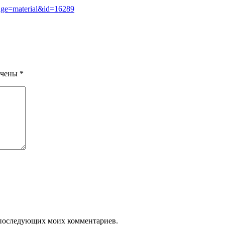
age=material&id=16289
ечены
*
ля последующих моих комментариев.