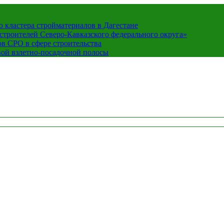
кластера стройматериалов в Дагестане
строителей Северо-Кавказского федерального округа»
в СРО в сфере строительства
вой взлетно-посадочной полосы