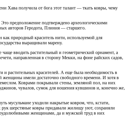
ни Хава получила от бога этот талант — ткать ковры, чему
ры. Это предположение подтверждено археологическими
ных авторов Геродота, Плиния — старшего.
н как природный краситель нити, используемой для
государства выращивали марену.
е чаще вводить растительный и геометрический орнамент, а
ечети, направленная в сторону Мекки, на фоне райских садов,
ти и растительных красителей. А еще была необходимость в
ой женщины имели достаточно свободного времени. И хотя в
ремеслом. Коврами покрывали стены, земляной пол, на них
урджинов, чувалов, сумок для ношения кувшинов и, конечно же,
уть мусульмане уходили накрытые ковром, что, кстати,
их рук шерстяные ковры придавали жилищу уют, сохраняли
н трудолюбивыми женщинами, да и мужской труд в них