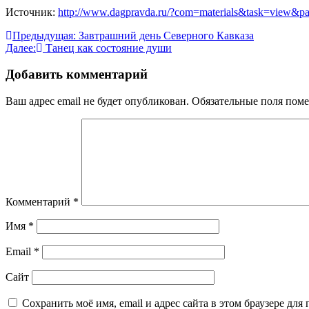
Источник:
http://www.dagpravda.ru/?com=materials&task=view&p
Навигация
Предыдущая:
Завтрашний день Северного Кавказа
Далее:
Танец как состояние души
по
записям
Добавить комментарий
Ваш адрес email не будет опубликован.
Обязательные поля пом
Комментарий
*
Имя
*
Email
*
Сайт
Сохранить моё имя, email и адрес сайта в этом браузере д