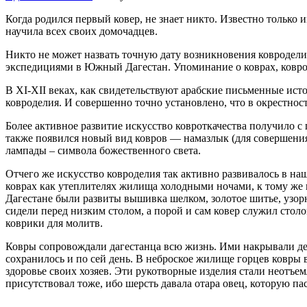
Когда родился первый ковер, не знает никто. Известно только
научила всех своих домочадцев.
Никто не может назвать точную дату возникновения ковроделия
экспедициями в Южный Дагестан. Упоминание о коврах, ковров
В ХI-XII веках, как свидетельствуют арабские письменные ис
ковроделия. И совершенно точно установлено, что в окрестнос
Более активное развитие искусство ковроткачества получило с
также появился новый вид ковров — намазлык (для совершения 
лампады – символа божественного света.
Отчего же искусство ковроделия так активно развивалось в на
коврах как утеплителях жилища холодными ночами, к тому же 
Дагестане были развиты вышивка шелком, золотое шитье, узор
сидели перед низким столом, а порой и сам ковер служил стол
коврики для молитв.
Ковры сопровождали дагестанца всю жизнь. Ими накрывали детс
сохранилось и по сей день. В неброское жилище горцев ковры
здоровье своих хозяев. Эти рукотворные изделия стали неотъе
присутствовал тоже, ибо шерсть давала отара овец, которую п