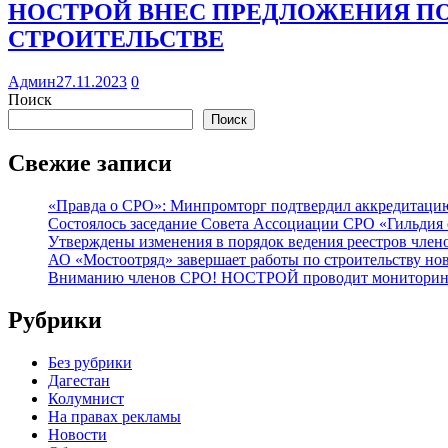
НОСТРОЙ ВНЕС ПРЕДЛОЖЕНИЯ П
СТРОИТЕЛЬСТВЕ
Админ
27.11.2023
0
Поиск
Поиск
Свежие записи
«Правда о СРО»: Минпромторг подтвердил аккредитацию 
Состоялось заседание Совета Ассоциации СРО «Гильдия 
Утверждены изменения в порядок ведения реестров члено
АО «Мостоотряд» завершает работы по строительству но
Вниманию членов СРО! НОСТРОЙ проводит мониторинг 
Рубрики
Без рубрики
Дагестан
Колумнист
На правах рекламы
Новости