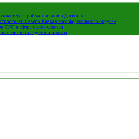
кластера стройматериалов в Дагестане
строителей Северо-Кавказского федерального округа»
в СРО в сфере строительства
вой взлетно-посадочной полосы