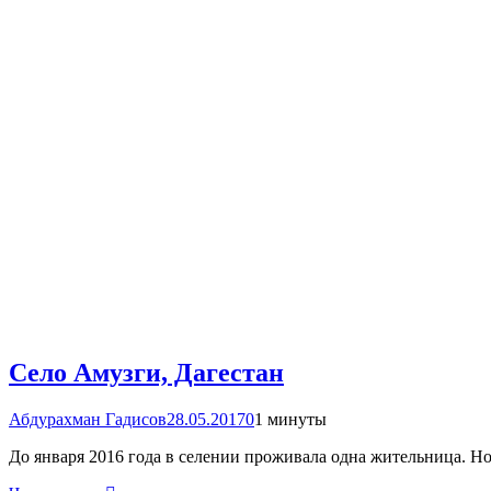
Село Амузги, Дагестан
Абдурахман Гадисов
28.05.2017
0
1 минуты
До января 2016 года в селении проживала одна жительница. Но п