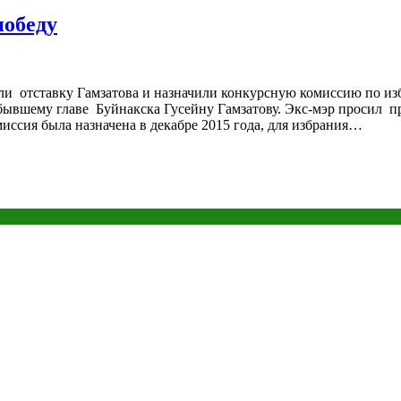
победу
яли отставку Гамзатова и назначили конкурсную комиссию по и
 бывшему главе Буйнакска Гусейну Гамзатову. Экс-мэр просил 
иссия была назначена в декабре 2015 года, для избрания…