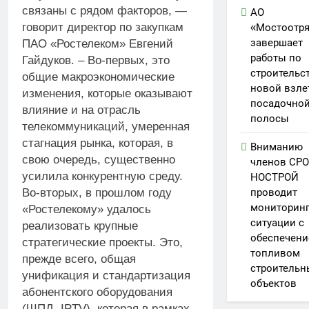
связаны с рядом факторов, —
АО
говорит директор по закупкам
«Мостоотр
завершает
ПАО «Ростелеком» Евгений
работы по
Гайдуков. – Во-первых, это
строительс
общие макроэкономические
новой взле
изменения, которые оказывают
посадочно
влияние и на отрасль
полосы
телекоммуникаций, умеренная
стагнация рынка, которая, в
Вниманию
свою очередь, существенно
членов СРО
усилила конкурентную среду.
НОСТРОЙ
Во-вторых, в прошлом году
проводит
мониторин
«Ростелекому» удалось
ситуации с
реализовать крупные
обеспечен
стратегические проекты. Это,
топливом
прежде всего, общая
строительн
унификация и стандартизация
объектов
абонентского оборудования
(ШПД,
IPTV
), которая в рамках