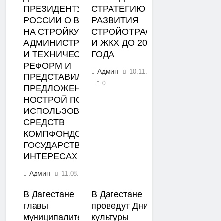
ПРЕЗИДЕНТУ
СТРАТЕГИЮ
РОССИИ О ВЛИЯНИИ
РАЗВИТИЯ
НА СТРОЙКУ
СТРОЙОТРАСЛИ
АДМИНИСТРАТИВНОЙ
И ЖКХ ДО 2030
И ТЕХНИЧЕСКОЙ
ГОДА
РЕФОРМ И
Админ
10.11.2022
ПРЕДСТАВИЛ
0
ПРЕДЛОЖЕНИЯ
НОСТРОЙ ПО
ИСПОЛЬЗОВАНИЮ
СРЕДСТВ
КОМПФОНДОВ СРО В
ГОСУДАРСТВЕННЫХ
ИНТЕРЕСАХ
Админ
11.08.2023
0
В Дагестане
В Дагестане
главы
проведут Дни
муниципалитетов
культуры