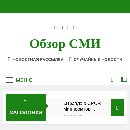
Перейти
к
содержимому
Обзор СМИ
НОВОСТНАЯ РАССЫЛКА
СЛУЧАЙНЫЕ НОВОСТИ
МЕНЮ
«Правда о СРО»:
Минпромторг
ЗАГОЛОВКИ
подтвердил
30.07.2026
аккредитацию
Состоялось
кластера
заседание Совета