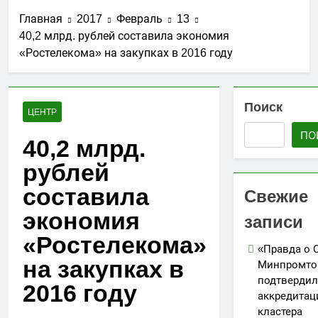
стройматериалов
Ассоциации СРО
27.07.2026
в Дагестане
Главная
2017
Февраль
13
«Гильдия
Утверждены
строителей
40,2 млрд. рублей составила экономия
изменения в
Северо-
«Ростелекома» на закупках в 2016 году
порядок ведения
25.07.2026
Кавказского
реестров членов
АО «Мостоотряд»
федерального
СРО в сфере
завершает
округа»
строительства
работы по
Поиск
23.07.2026
ЦЕНТР
строительству
Вниманию членов
новой взлетно-
ПО
СРО! НОСТРОЙ
40,2 млрд.
посадочной
проводит
19.07.2026
полосы
мониторинг
рублей
Для детей
ситуации с
открыли набор
составила
обеспечением
Свежие
групп по
05.07.2026
топливом
направлениям
экономия
строительных
записи
«Я-ИЖЕНЕР» и
объектов
«Я-ДИЗАЙНЕР»
«Ростелекома»
«Правда о 
на закупках в
Минпромто
подтвердил
2016 году
аккредита
кластера