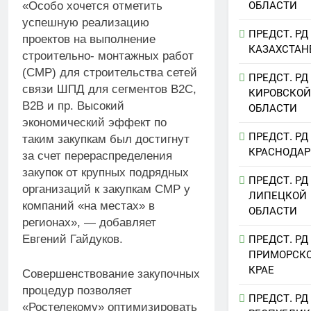
ОБЛАСТИ
«Особо хочется отметить
успешную реализацию
ПРЕДСТ. РД
проектов на выполнение
КАЗАХСТАН
строительно- монтажных работ
(СМР) для строительства сетей
ПРЕДСТ. РД
связи ШПД для сегментов
B
2
C
,
КИРОВСКОЙ
B
2
B
и пр. Высокий
ОБЛАСТИ
экономический эффект по
ПРЕДСТ. РД
таким закупкам был достигнут
КРАСНОДАР
за счет перераспределения
закупок от крупных подрядных
ПРЕДСТ. РД
организаций к закупкам СМР у
ЛИПЕЦКОЙ
компаний «на местах» в
ОБЛАСТИ
регионах», — добавляет
Евгений Гайдуков.
ПРЕДСТ. РД
ПРИМОРСК
КРАЕ
Совершенствование закупочных
процедур позволяет
ПРЕДСТ. РД
«Ростелекому» оптимизировать