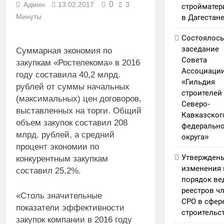
0
Админ
13.02.2017
3
стройматер
Минуты
в Дагестан
Состоялось
заседание
Суммарная экономия по
Совета
закупкам «Ростелекома» в 2016
Ассоциаци
году составила 40,2 млрд.
«Гильдия
рублей от суммы начальных
строителей
(максимальных) цен договоров,
Северо-
выставленных на торги. Общий
Кавказског
объем закупок составил 208
федерально
млрд. рублей, а средний
округа»
процент экономии по
Утвержден
конкурентным закупкам
изменения 
составил 25,2%.
порядок ве
реестров ч
«Столь значительные
СРО в сфер
показатели эффективности
строительс
закупок компании в 2016 году