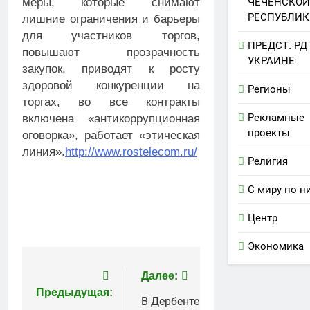
ЧЕЧЕНСКОЙ
меры, которые снимают
РЕСПУБЛИК
лишние ограничения и барьеры
для участников торгов,
ПРЕДСТ. РД
повышают прозрачность
УКРАИНЕ
закупок, приводят к росту
здоровой конкуренции на
Регионы
торгах, во все контракты
Рекламные
включена «антикоррупционная
проекты
оговорка», работает «этическая
линия».
http://www.rostelecom.ru/
Религия
С миру по н
Центр
Экономика
Навигация
Далее:
Предыдущая:
по
В Дербенте