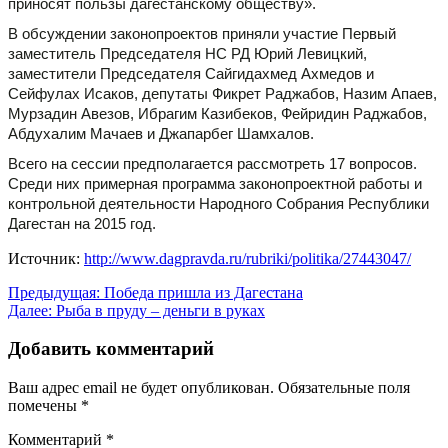
приносят пользы дагестанскому обществу».
В обсуждении законопроектов приняли участие Первый
заместитель Председателя НС РД Юрий Левицкий,
заместители Председателя Сайгидахмед Ахмедов и
Сейфулах Исаков, депутаты Фикрет Раджабов, Назим Апаев,
Мурзадин Авезов, Ибрагим Казибеков, Фейридин Раджабов,
Абдухалим Мачаев и Джапарбег Шамхалов.
Всего на сессии предполагается рассмотреть 17 вопросов.
Среди них примерная программа законопроектной работы и
контрольной деятельности Народного Собрания Республики
Дагестан на 2015 год.
Источник:
http://www.dagpravda.ru/rubriki/politika/27443047/
Навигация
Предыдущая:
Победа пришла из Дагестана
Далее:
Рыба в пруду – деньги в руках
по
записям
Добавить комментарий
Ваш адрес email не будет опубликован.
Обязательные поля
помечены
*
Комментарий
*