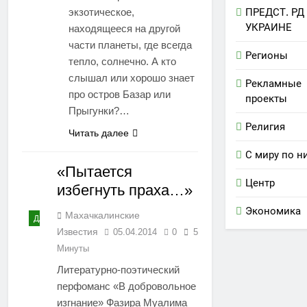
экзотическое,
ПРЕДСТ. РД
УКРАИНЕ
находящееся на другой
части планеты, где всегда
Регионы
тепло, солнечно. А кто
слышал или хорошо знает
Рекламные
про остров Базар или
проекты
Прыгунки?…
Религия
Читать далее
С миру по н
«Пытается
Центр
избегнуть праха…»
Экономика
Махачкалинские
ДАГЕСТАН
Известия
05.04.2014
0
5
Минуты
Литературно-поэтический
перфоманс «В добровольное
изгнание» Фазира Муалима