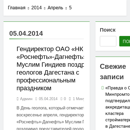
стройматериалов
Ассоциации СРО
27.07.2026
в Дагестане
Главная
2014
Апрель
5
«Гильдия
Утверждены
строителей
изменения в
Северо-
порядок ведения
25.07.2026
Кавказского
реестров членов
Поиск
АО «Мостоотряд»
федерального
05.04.2014
СРО в сфере
завершает
округа»
строительства
ПО
работы по
23.07.2026
строительству
Гендиректор ОАО «НК
Вниманию членов
новой взлетно-
СРО! НОСТРОЙ
«Роснефть»-Дагнефть»
ДАГЕСТАН
посадочной
проводит
19.07.2026
Муслим Гиндиев поздравил
полосы
Свежие
мониторинг
Для детей
геологов Дагестана с
ситуации с
открыли набор
записи
обеспечением
профессиональным
групп по
05.07.2026
топливом
направлениям
праздником
«Правда о 
строительных
«Я-ИЖЕНЕР» и
объектов
Минпромто
«Я-ДИЗАЙНЕР»
Админ
05.04.2014
0
1 Минуты
подтвердил
аккредита
В День геолога, который отмечается в первое
кластера
воскресенье апреля, гендиректор ОАО «НК
стройматер
«Роснефть»-Дагнефть» Муслим Гиндиев
в Дагестан
поздравил представителей геологической