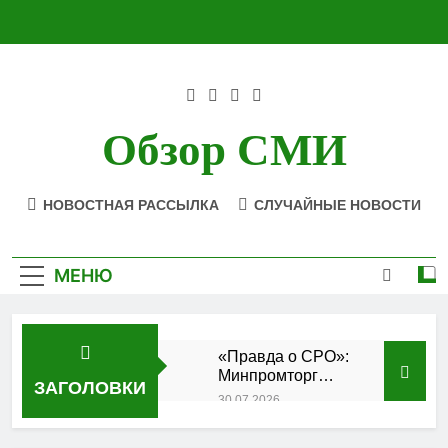
Перейти
к
содержимому
Обзор СМИ
НОВОСТНАЯ РАССЫЛКА
СЛУЧАЙНЫЕ НОВОСТИ
МЕНЮ
«Правда о СРО»:
Минпромторг
ЗАГОЛОВКИ
подтвердил
30.07.2026
аккредитацию
Состоялось
кластера
заседание Совета