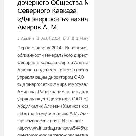
дочернего Общества МРСК
ДАГЕСТАН
Северного Кавказа
«Дагэнергосеть» назначен
Амиров А. М.
Админ
05.04.2014
0
1 Минуты
Первого апреля 2014г. Исполняющий
обязанности генерального директора МРСК
Северного Кавказа Сергей Александрович
Архипов подписал приказ о назначении
управляющим директором ОАО
«Дагэнергосеть» Амира Муртузалиевича
Амирова. Ранее занимавший должность
управляющего директора ОАО «Дагэнергосеть»
Абдулхалик Алиевич Халиков освобожден по
собственному желанию. А.М. Амиров доктор
экономических наук. Источник:
http://www.interdag.ru/news/5445/upravlyayuschim-
direktorom-dochernego-obschestva-mrsk-