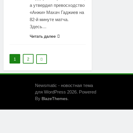
а утвердил превосходство
«Анжи» Махач Гаджиев на
82-й минуте матча.
Здесь…
Читать далее
1
2
Newsmatic - новостная тема
для WordPress 2026. Powered
By
.
BlazeThemes