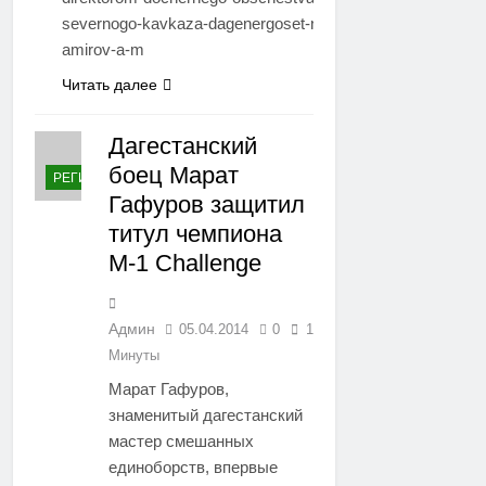
severnogo-kavkaza-dagenergoset-naznachen-
amirov-a-m
Читать далее
Дагестанский
боец Марат
РЕГИОНЫ
Гафуров защитил
титул чемпиона
M-1 Challenge
Админ
05.04.2014
0
1
Минуты
Марат Гафуров,
знаменитый дагестанский
мастер смешанных
единоборств, впервые