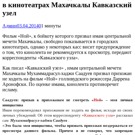
в кинотеатрах Махачкалы Кавказский
узел
Админ
03.04.2014
0
1 минуты
Фильм «Ной», к бойкоту которого призвал имам центральной
мечети Махачкалы, свободно показывается в городских
кинотеатрах, однако у некоторых касс висит предупреждение
о том, что кинолента не рекомендуется к просмотру, передают
корреспонденты «Кавказского узла».
Как писал «Кавказский узел» , имам центральной мечети
Махачкалы Мухаммадрасул-хаджи Саадуев призвал прихожан
не ходить на фильм «Ной» голливудского режиссера Даррена
Аронофски. По оценке имама, кинолента противоречит
исламу.
Саадуев: призыв к прихожанам не смотреть «
Ной
» – моя личная
инициатива
Имам порекомендовал прихожанам не ходить на фильм, исходя из своих
личных убеждений. Об этом корреспонденту «
Кавказского узла
» рассказал
сам
Мухаммадрасул-хаджи Саадуев
.
«
Это была моя инициатива, чтобы призвать прихожан воздержаться от
просмотра данного фильма. Причем я не говорил, что запрещаю