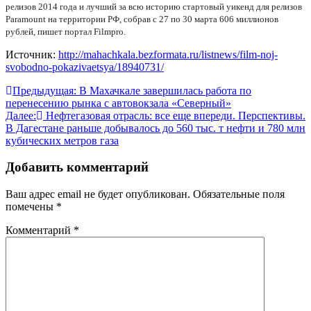
релизов 2014 года и лучший за всю историю стартовый уикенд для релизов
Paramount на территории РФ, собрав с 27 по 30 марта 606 миллионов
рублей, пишет портал Filmpro.
Источник:
http://mahachkala.bezformata.ru/listnews/film-noj-
svobodno-pokazivaetsya/18940731/
Навигация
Предыдущая:
В Махачкале завершилась работа по
перенесению рынка с автовокзала «Северный»
по
Далее:
Нефтегазовая отрасль: все еще впереди. Перспективы.
записям
В Дагестане раньше добывалось до 560 тыс. т нефти и 780 млн
кубических метров газа
Добавить комментарий
Ваш адрес email не будет опубликован.
Обязательные поля
помечены
*
Комментарий
*