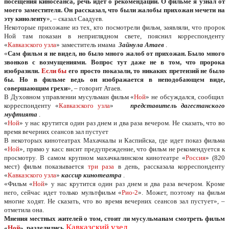
посещения киносеанса, речь идет о рекомендации. О фильме я узнал от
моего заместителя. Он рассказал, что были жалобы прихожан мечети на
эту киноленту
», – сказал Саадуев.
Некоторые прихожане из тех, кто посмотрели фильм, заявляли, что пророк
Ной там показан в неприглядном свете, пояснил корреспонденту
«
Кавказского узла
» заместитель имама
Зайнула Атаев
.
«
Сам фильм я не видел, но было много жалоб от прихожан. Было много
звонков с возмущениями. Вопрос тут даже не в том, что пророка
изобразили.
Если бы
его просто показали, то никаких претензий не было
бы. Но в фильме ведь он изображается в неподобающем виде,
совершающим грехи
», – говорит Атаев.
В Духовном управлении мусульман фильм «
Ной
» не обсуждался, сообщил
корреспонденту «
Кавказского узла
»
представитель дагестанского
муфтията
.
«
Ной
» у нас крутится один раз днем и два раза вечером. Не сказать, что во
время вечерних сеансов зал пустует
В некоторых кинотеатрах Махачкалы и Каспийска, где идет показ фильма
«
Ной
», прямо у касс висит предупреждение, что фильм не рекомендуется к
просмотру. В самом крупном махачкалинском кинотеатре «
Россия
» (820
мест) фильм показывается
три раза
в день, рассказала корреспонденту
«
Кавказского узла
»
кассир кинотеатра
.
«Фильм «
Ной
» у нас крутится один раз днем и два раза вечером. Кроме
него, сейчас идет только мультфильм «
Рио-2
». Может, поэтому на фильм
многие ходят. Не сказать, что во время вечерних сеансов зал пустует», –
отметила она.
Мнения местных жителей о том, стоит ли мусульманам смотреть фильм
Кавказский узел
«
Ной
», разделились