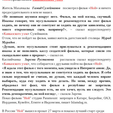
Житель Махачкалы
Гамид Сулейманов
посмотрел фильм «
Ной
» и ничего
предосудительного в нем не нашел.
«
Не понимаю шумихи вокруг него. Фильм, на мой взгляд, скучный.
Имамы говорят, что мусульманам не рекомендуется на этот фильм
ходить, но почему они не советуют не ходить на другие киноленты, где
много откровенных сцен, например?
», – сказал корреспонденту
«
Кавказского узла
» Сулейманов.
О том, что не пойдет на фильм, заявил житель дагестанской столицы
Мурад
Мурадов
.
«
Думаю, всем мусульманам стоит прислушаться к рекомендациям
имама и не пополнять кассу создателей фильма, которые сняли это
скандальное кино о пророке
», – сказал он.
Каспийчанка
Зарема Рустамова
рассказала сказал корреспонденту
«
Кавказского узла
», что собирается с друзьями пойти на фильм «
Ной
».
«
Я ждала этот фильм с того момента, как увидела в Интернете анонс. Да,
я знаю о том, что мусульманам не советуется ходить на фильм. Я себя
сильно верующей не считаю, но думаю, что каждый человек вправе
выбирать, куда ему ходить и что делать. Но меня, между прочим,
обрадовал тот факт, что фильм в республике не запретили.
Рекомендации мусульманам есть, но кто хочет, пусть им следует. Это
очень демократично, на мой взгляд
», – сказала Зарема.
Показ фильма "
Ной
" студии Paramount запрещен в Катаре, Бахрейне, ОАЭ,
Иордании, Кувейте, Египте и Индонезии, пишет Islamdag.ru.
В России "
Ной
" вышел в прокат 27 марта и показал лучший старт среди