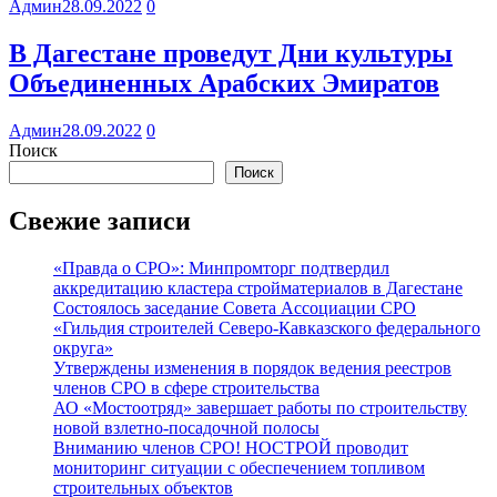
Админ
28.09.2022
0
В Дагестане проведут Дни культуры
Объединенных Арабских Эмиратов
Админ
28.09.2022
0
Поиск
Поиск
Свежие записи
«Правда о СРО»: Минпромторг подтвердил
аккредитацию кластера стройматериалов в Дагестане
Состоялось заседание Совета Ассоциации СРО
«Гильдия строителей Северо-Кавказского федерального
округа»
Утверждены изменения в порядок ведения реестров
членов СРО в сфере строительства
АО «Мостоотряд» завершает работы по строительству
новой взлетно-посадочной полосы
Вниманию членов СРО! НОСТРОЙ проводит
мониторинг ситуации с обеспечением топливом
строительных объектов