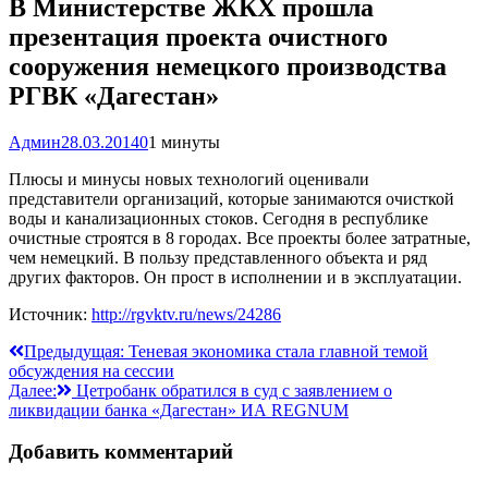
В Министерстве ЖКХ прошла
презентация проекта очистного
сооружения немецкого производства
РГВК «Дагестан»
Админ
28.03.2014
0
1 минуты
Плюсы и минусы новых технологий оценивали
представители организаций, которые занимаются очисткой
воды и канализационных стоков. Сегодня в республике
очистные строятся в 8 городах. Все проекты более затратные,
чем немецкий. В пользу представленного объекта и ряд
других факторов. Он прост в исполнении и в эксплуатации.
Источник:
http://rgvktv.ru/news/24286
Навигация
Предыдущая:
Теневая экономика стала главной темой
обсуждения на сессии
по
Далее:
Цетробанк обратился в суд с заявлением о
записям
ликвидации банка «Дагестан» ИА REGNUM
Добавить комментарий