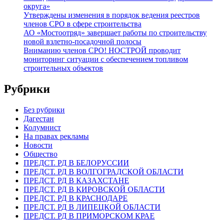
округа»
Утверждены изменения в порядок ведения реестров
членов СРО в сфере строительства
АО «Мостоотряд» завершает работы по строительству
новой взлетно-посадочной полосы
Вниманию членов СРО! НОСТРОЙ проводит
мониторинг ситуации с обеспечением топливом
строительных объектов
Рубрики
Без рубрики
Дагестан
Колумнист
На правах рекламы
Новости
Общество
ПРЕДСТ. РД В БЕЛОРУССИИ
ПРЕДСТ. РД В ВОЛГОГРАДСКОЙ ОБЛАСТИ
ПРЕДСТ. РД В КАЗАХСТАНЕ
ПРЕДСТ. РД В КИРОВСКОЙ ОБЛАСТИ
ПРЕДСТ. РД В КРАСНОДАРЕ
ПРЕДСТ. РД В ЛИПЕЦКОЙ ОБЛАСТИ
ПРЕДСТ. РД В ПРИМОРСКОМ КРАЕ