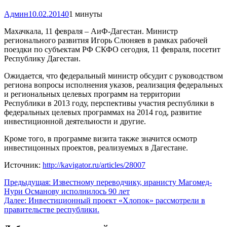
Админ
10.02.2014
0
1 минуты
Махачкала, 11 февраля – АиФ-Дагестан. Министр
регионального развития Игорь Слюняев в рамках рабочей
поездки по субъектам РФ СКФО сегодня, 11 февраля, посетит
Республику Дагестан.
Ожидается, что федеральный министр обсудит с руководством
региона вопросы исполнения указов, реализация федеральных
и региональных целевых программ на территории
Республики в 2013 году, перспективы участия республики в
федеральных целевых программах на 2014 год, развитие
инвестиционной деятельности и другие.
Кроме того, в программе визита также значится осмотр
инвестицонных проектов, реализуемых в Дагестане.
Источник:
http://kavigator.ru/articles/28007
Навигация
Предыдущая:
Известному переводчику, иранисту Магомед-
Нури Османову исполнилось 90 лет
по
Далее:
Инвестиционный проект «Хлопок» рассмотрели в
записям
правительстве республики.