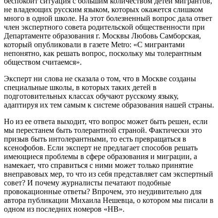
беспокоит ситуация с большим количеством детей мигрантов,
не владеющих русским языком, которых окажется слишком
много в одной школе. На этот болезненный вопрос дала ответ
член экспертного совета родительской общественности при
Департаменте образования г. Москвы Любовь Самборская,
который опубликовали в газете Metro: «С мигрантами
непонятно, как решать вопрос, поскольку мы толерантным
обществом считаемся».
Эксперт ни слова не сказала о том, что в Москве созданы
специальные школы, в которых таких детей в
подготовительных классах обучают русскому языку,
адаптируя их тем самым к системе образования нашей страны.
Но из ее ответа выходит, что вопрос может быть решен, если
мы перестанем быть толерантной страной. Фактически это
призыв быть интолерантными, то есть превращаться в
ксенофобов. Если эксперт не предлагает способов решать
имеющиеся проблемы в сфере образования и миграции, а
намекает, что справиться с ними может только принятие
внеправовых мер, то что из себя представляет сам экспертный
совет? И почему журналисты печатают подобные
провокационные ответы? Впрочем, это неудивительно для
автора публикации Михаила Нешевца, о котором мы писали в
одном из последних номеров «НВ».