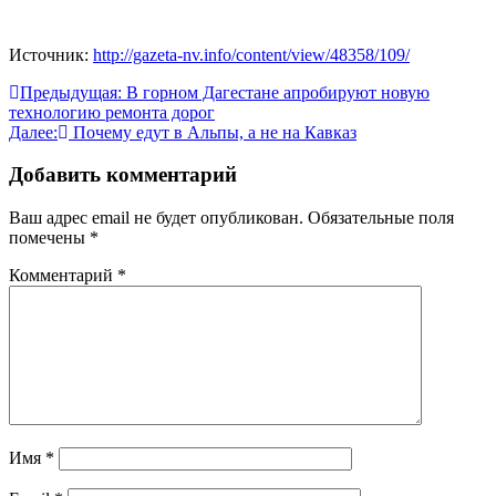
Источник:
http://gazeta-nv.info/content/view/48358/109/
Навигация
Предыдущая:
В горном Дагестане апробируют новую
технологию ремонта дорог
по
Далее:
Почему едут в Альпы, а не на Кавказ
записям
Добавить комментарий
Ваш адрес email не будет опубликован.
Обязательные поля
помечены
*
Комментарий
*
Имя
*