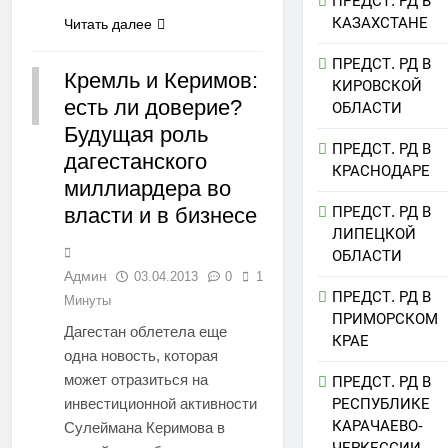
ПРЕДСТ. РД В
КАЗАХСТАНЕ
Читать далее
ПРЕДСТ. РД В
Кремль и Керимов:
КИРОВСКОЙ
есть ли доверие?
ДАГЕСТАН
ОБЛАСТИ
Будущая роль
ПРЕДСТ. РД В
дагестанского
КРАСНОДАРЕ
миллиардера во
власти и в бизнесе
ПРЕДСТ. РД В
ЛИПЕЦКОЙ
ОБЛАСТИ
Админ
03.04.2013
0
1
ПРЕДСТ. РД В
Минуты
ПРИМОРСКОМ
Дагестан облетела еще
КРАЕ
одна новость, которая
может отразиться на
ПРЕДСТ. РД В
инвестиционной активности
РЕСПУБЛИКЕ
КАРАЧАЕВО-
Сулеймана Керимова в
ЧЕРКЕССИИ