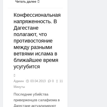
Читать далее
Конфессиональная
напряженность. В
РЕГИОНЫ
Дагестане
полагают, что
противостояние
между разными
ветвями ислама в
ближайшее время
усугубится
Админ
03.04.2013
0
11
Минуты
Последние убийства
приверженцев салафизма в
Дагестане актуализируют