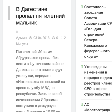
Состоялось
В Дагестане
заседание
пропал пятилетний
РЕГИОНЫ
Совета
мальчик
Ассоциации С
«Гильдия
строителей
Админ
03.04.2013
0
2
Северо-
Минуты
Кавказского
федерального
Пятилетний Ибрагим
округа»
Абдуразаков пропал без
вести в Цунтинском районе
Утверждены
Дагестана, его поиски идут
изменения в
уже сутки, передает
порядок веден
«Интерфакс» со ссылкой на
реестров член
пресс-службу МВД по
СРО в сфере
республике. Заявление об
строительства
исчезновении Ибрагима
АО
поступило в дежурную
«Мостоотряд»
часть 3 апреля в 10.00 по