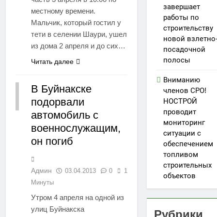
завершает
местному времени.
работы по
Мальчик, который гостил у
строительству
тети в селении Шаури, ушел
новой взлетно
из дома 2 апреля и до сих…
посадочной
полосы
Читать далее
Вниманию
В Буйнакске
членов СРО!
подорвали
РЕГИОНЫ
НОСТРОЙ
проводит
автомобиль с
мониторинг
военнослужащим,
ситуации с
он погиб
обеспечением
топливом
строительных
Админ
03.04.2013
0
1
объектов
Минуты
Утром 4 апреля на одной из
улиц Буйнакска
Рубрики