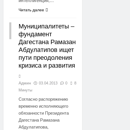
интеллигенция,…
Читать далее
Муниципалитеты –
фундамент
РЕГИОНЫ
Дагестана Рамазан
Абдулатипов ищет
пути преодоления
кризиса и развития
Админ
03.04.2013
0
8
Минуты
Согласно распоряжению
временно исполняющего
обязанности Президента
Дагестана Рамазана
Абдулатипова,