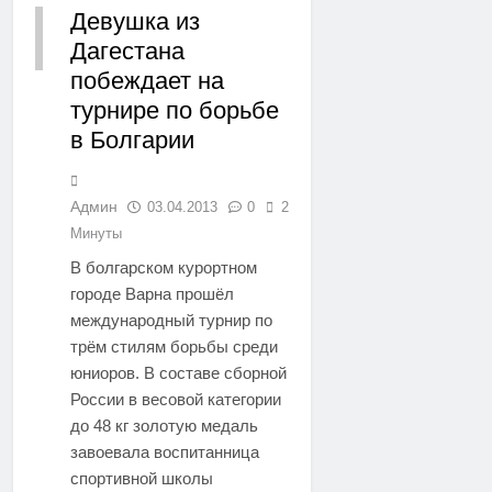
Девушка из
Дагестана
РЕГИОНЫ
побеждает на
турнире по борьбе
в Болгарии
Админ
03.04.2013
0
2
Минуты
В болгарском курортном
городе Варна прошёл
международный турнир по
трём стилям борьбы среди
юниоров. В составе сборной
России в весовой категории
до 48 кг золотую медаль
завоевала воспитанница
спортивной школы