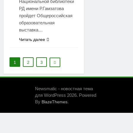
Национальной библиотеки
РД имени Р.Гамзатова
пройдет Общероссийская
образовательная
выставка…
Читать далее
1
2
3
Newsmatic - новостная тема
для WordPress 2026. Powered
By
.
BlazeThemes