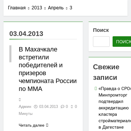
стройматериалов
Ассоциации СРО
27.07.2026
в Дагестане
Главная
2013
Апрель
3
«Гильдия
Утверждены
строителей
изменения в
Северо-
порядок ведения
25.07.2026
Кавказского
реестров членов
Поиск
АО «Мостоотряд»
федерального
03.04.2013
СРО в сфере
завершает
округа»
строительства
ПОИС
работы по
23.07.2026
строительству
В Махачкале
Вниманию членов
новой взлетно-
СРО! НОСТРОЙ
встретили
ДАГЕСТАН
посадочной
проводит
19.07.2026
победителей и
полосы
Свежие
мониторинг
Для детей
призеров
ситуации с
открыли набор
записи
обеспечением
чемпионата России
групп по
05.07.2026
топливом
направлениям
по ММА
«Правда о СРО
строительных
«Я-ИЖЕНЕР» и
объектов
Минпромторг
«Я-ДИЗАЙНЕР»
подтвердил
Админ
03.04.2013
0
0
аккредитацию
Минуты
кластера
стройматериал
Читать далее
в Дагестане