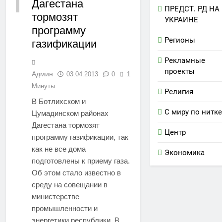
Дагестана
ДАГЕСТАН
ПРЕДСТ. РД НА
тормозят
УКРАИНЕ
программу
Регионы
газификации
Рекламные
проекты
Админ
03.04.2013
0
1
Минуты
Религия
В Ботлихском и
С миру по нитке
Цумадинском районах
Дагестана тормозят
Центр
программу газификации, так
как не все дома
Экономика
подготовлены к приему газа.
Об этом стало известно в
среду на совещании в
министерстве
промышленности и
энергетики республики. В