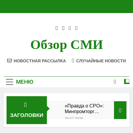
Перейти
к
содержимому
Обзор СМИ
НОВОСТНАЯ РАССЫЛКА
СЛУЧАЙНЫЕ НОВОСТИ
МЕНЮ
«Правда о СРО»:
Минпромторг
ЗАГОЛОВКИ
подтвердил
30.07.2026
аккредитацию
Состоялось
кластера
заседание Совета