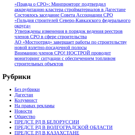
«Правда о СРО»: Минпромторг подтвердил
аккредитацию кластера стройматериалов в Дагестане
Состоялось заседание Совета Ассоциации СРО
«Гильдия строителей Северо-Кавказского федерального
округа»
Утверждены изменения в порядок ведения реестров
членов СРО в сфере строительства
АО «Мостоотряд» завершает работы по строительству
новой взлетно-посадочной полосы
Вниманию членов СРО! НОСТРОЙ проводит
мониторинг ситуации с обеспечением топливом
строительных объектов
Рубрики
Без рубрики
Дагестан
Колумнист
На правах рекламы
Новости
Общество
ПРЕДСТ. РД В БЕЛОРУССИИ
ПРЕДСТ. РД В ВОЛГОГРАДСКОЙ ОБЛАСТИ
ПРЕДСТ. РД В КАЗАХСТАНЕ