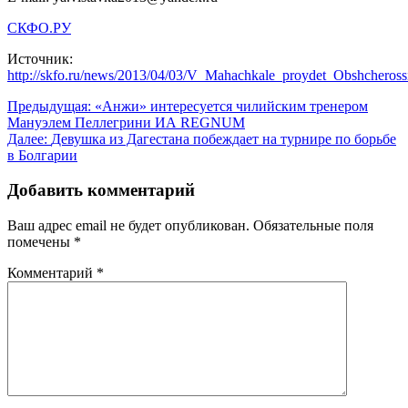
СКФО.РУ
Источник:
http://skfo.ru/news/2013/04/03/V_Mahachkale_proydet_Obshcheross
Навигация
Предыдущая:
«Анжи» интересуется чилийским тренером
Мануэлем Пеллегрини ИА REGNUM
по
Далее:
Девушка из Дагестана побеждает на турнире по борьбе
записям
в Болгарии
Добавить комментарий
Ваш адрес email не будет опубликован.
Обязательные поля
помечены
*
Комментарий
*