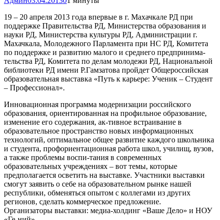
Админ
03.04.2013
0
1 минуты
19 – 20 апреля 2013 года впервые в г. Махачкале РД при
поддержке Правительства РД, Министерства образования и
науки РД, Министерства культуры РД, Администрации г.
Махачкала, Молодежного Парламента при НС РД, Комитета
по поддержке и развитию малого и среднего предпринима-
тельства РД, Комитета по делам молодежи РД, Национальной
библиотеки РД имени Р.Гамзатова пройдет Общероссийская
образовательная выставка «Путь к карьере: Ученик – Студент
– Профессионал».
Инновационная программа модернизации российского
образования, ориентированная на профильное образование,
изменение его содержания, ак-тивное встраивание в
образовательное пространство новых информационных
технологий, оптимальное общее развитие каждого школьника
и студента, профориентационная работа школ, училищ, вузов,
а также проблемы воспи-тания в современных
образовательных учреждениях – вот темы, которые
предполагается осветить на выставке. Участники выставки
смогут заявить о себе на образовательном рынке нашей
республики, обменяться опытом с коллегами из других
регионов, сделать коммерческое предложение.
Организаторы выставки: медиа-холдинг «Ваше Дело» и НОУ
«Ге-ний».