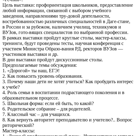
Цель выставки: профориентация школьников, предоставление
любой информации, связанной с выбором учебного
заведения, направлениями тру-довой деятельности,
востребованностью различных специальностей в Даге-стане,
в России и за рубежом, наличием училищ, техникумов и
ВУЗов, гото-вящих специалистов по выбранной профессии.
В рамках выставки пройдут круглые столы, мастер-классы,
тренинги, будут проведены тесты, научная конференция с
участием Министра Образо-вания РД, ректоров ВУЗов —
участников выставки и др.
В дни выставки пройдут дискуссионные столы.
Предполагаемые темы обсуждения:
1. «Дорогой» ты наш, ЕГЭ!
2. Как повысить уровень образования.
3. Почему наши дети не хотят учиться? Как пробудить интерес
к учебе?
4. Роль семьи в воспитании подрастающего поколения и в
образовательном процессе.
5. Школьная форма: если ей быть, то какой?
6. Родительское собрание – для родителей.
7. Классный час – для учащихся.
8. Как вернуть авторитет преподавателю и учителю?.. Вопрос
риторический?
Мастер-классы: