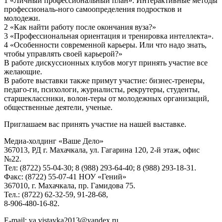
1 «Личный профессиональный план». Интерактивные методы
профессиональ-ного самоопределения подростков и
молодежи.
2 «Как найти работу после окончания вуза?»
3 «Профессиональная ориентация и тренировка интеллекта».
4 «Особенности современной карьеры. Или что надо знать,
чтобы управлять своей карьерой?»
В работе дискуссионных клубов могут принять участие все
желающие.
В работе выставки также примут участие: бизнес-тренеры,
педаго-ги, психологи, журналисты, рекрутеры, студенты,
старшеклассники, волон-теры от молодежных организаций,
общественные деятели, ученые.
Приглашаем вас принять участие на нашей выставке.
Медиа-холдинг «Ваше Дело»
367013, РД г. Махачкала, ул. Гагарина 120, 2-й этаж, офис
№22.
Тел: (8722) 55-04-30; 8 (988) 293-64-40; 8 (988) 293-18-31.
Факс: (8722) 55-07-41 НОУ «Гений»
367010, г. Махачкала, пр. Гамидова 75.
Тел.: (8722) 62-32-59, 91-28-68,
8-906-480-16-82.
E-mail: ya.vistavka2013@yandex.ru