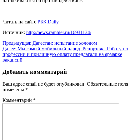
наталкиваются на противодействие».
Читать на сайте
РБК.Daily
Источник:
http://news.rambler.ru/16931134/
Навигация
Предыдущая:
Дагестан: испытание холодом
Далее:
Мы самый мобильный народ. Репортаж . Работу по
по
профессии и приличную оплату предлагали на ярмарке
записям
вакансий
Добавить комментарий
Ваш адрес email не будет опубликован.
Обязательные поля
помечены
*
Комментарий
*