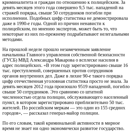
криминалитета и граждан по отношению к полицейским. За
девять месяцев этого года совершено 9,5 тыс. нападений на
стражей порядка, свыше 50 сотрудников погибли при
исполнении. Подобных цифр статистика не демонстрировала
даже в 1990-е годы. Одной из причин ненависти к
полицейским, по мнению экспертов, может быть то, что
некоторые из них по-прежнему подрабатывают нелегальными
методами.
На прошлой неделе прошло незамеченным заявление
начальника Главного управления собственной безопасности
(ГУСБ) МВД Александра Макарова о всплеске насилия в
адрес полицейских. «В этом году зарегистрировано свыше 16
тыс. преступлений, совершенных против сотрудников
органов внутренних дел. Даже в лихие 90-е такого порядка
цифр отечественная уголовная статистика просто не знала. За
девять месяцев 2012 года произошло 9519 нападений, погибло
свыше 50 сотрудников. Это сравнимо со штатной
численностью отдела полиции, обслуживающего населенный
пункт, в котором зарегистрировано приблизительно 50 тыс.
жителей. По российским меркам — это один из 155 средних
городов», — рассказал генерал-майор полиции.
По его словам, такой криминальной активности в мирное
время не знает ни одно экономически развитое государство.