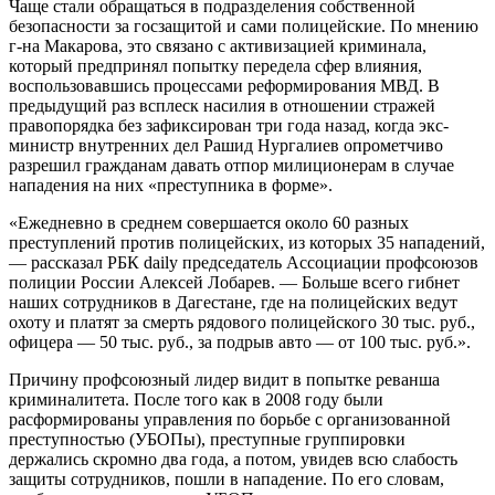
Чаще стали обращаться в подразделения собственной
безопасности за госзащитой и сами полицейские. По мнению
г-на Макарова, это связано с активизацией криминала,
который предпринял попытку передела сфер влияния,
воспользовавшись процессами реформирования МВД. В
предыдущий раз всплеск насилия в отношении стражей
правопорядка без зафиксирован три года назад, когда экс-
министр внутренних дел Рашид Нургалиев опрометчиво
разрешил гражданам давать отпор милиционерам в случае
нападения на них «преступника в форме».
«Ежедневно в среднем совершается около 60 разных
преступлений против полицейских, из которых 35 нападений,
— рассказал РБК daily председатель Ассоциации профсоюзов
полиции России Алексей Лобарев. — Больше всего гибнет
наших сотрудников в Дагестане, где на полицейских ведут
охоту и платят за смерть рядового полицейского 30 тыс. руб.,
офицера — 50 тыс. руб., за подрыв авто — от 100 тыс. руб.».
Причину профсоюзный лидер видит в попытке реванша
криминалитета. После того как в 2008 году были
расформированы управления по борьбе с организованной
преступностью (УБОПы), преступные группировки
держались скромно два года, а потом, увидев всю слабость
защиты сотрудников, пошли в нападение. По его словам,