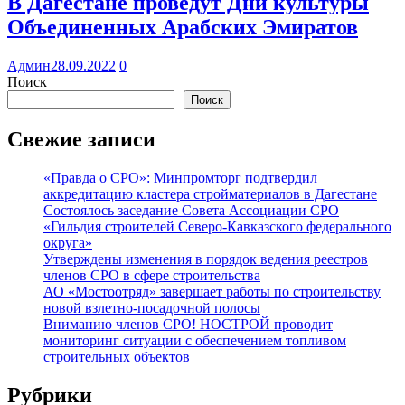
В Дагестане проведут Дни культуры
Объединенных Арабских Эмиратов
Админ
28.09.2022
0
Поиск
Поиск
Свежие записи
«Правда о СРО»: Минпромторг подтвердил
аккредитацию кластера стройматериалов в Дагестане
Состоялось заседание Совета Ассоциации СРО
«Гильдия строителей Северо-Кавказского федерального
округа»
Утверждены изменения в порядок ведения реестров
членов СРО в сфере строительства
АО «Мостоотряд» завершает работы по строительству
новой взлетно-посадочной полосы
Вниманию членов СРО! НОСТРОЙ проводит
мониторинг ситуации с обеспечением топливом
строительных объектов
Рубрики