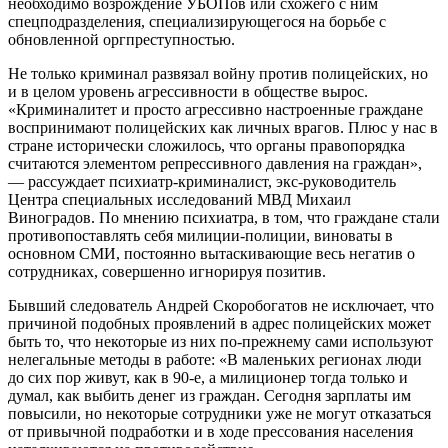
необходимо возрождение УБОПов или схожего с ним
спецподразделения, специализирующегося на борьбе с
обновленной оргпреступностью.
Не только криминал развязал войну против полицейских, но
и в целом уровень агрессивности в обществе вырос.
«Криминалитет и просто агрессивно настроенные граждане
воспринимают полицейских как личных врагов. Плюс у нас в
стране исторически сложилось, что органы правопорядка
считаются элементом репрессивного давления на граждан»,
— рассуждает психиатр-криминалист, экс-руководитель
Центра специальных исследований МВД Михаил
Виноградов. По мнению психиатра, в том, что граждане стали
противопоставлять себя милиции-полиции, виноваты в
основном СМИ, постоянно вытаскивающие весь негатив о
сотрудниках, совершенно игнорируя позитив.
Бывший следователь Андрей Скоробогатов не исключает, что
причиной подобных проявлений в адрес полицейских может
быть то, что некоторые из них по-прежнему сами используют
нелегальные методы в работе: «В маленьких регионах люди
до сих пор живут, как в 90-е, а милиционер тогда только и
думал, как выбить денег из граждан. Сегодня зарплаты им
повысили, но некоторые сотрудники уже не могут отказаться
от привычной подработки и в ходе прессования населения