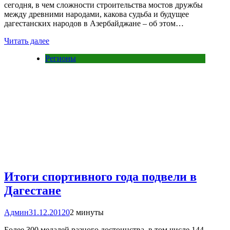
сегодня, в чем сложности строительства мостов дружбы
между древними народами, какова судьба и будущее
дагестанских народов в Азербайджане – об этом…
Читать далее
Регионы
Итоги спортивного года подвели в
Дагестане
Админ
31.12.2012
0
2 минуты
Более 300 медалей разного достоинства, в том числе 144