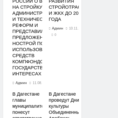
РОССИИ О ВЛИЯНИИ
РАЗВИТИЯ
НА СТРОЙКУ
СТРОЙОТРАСЛИ
АДМИНИСТРАТИВНОЙ
И ЖКХ ДО 2030
И ТЕХНИЧЕСКОЙ
ГОДА
РЕФОРМ И
Админ
10.11.2022
ПРЕДСТАВИЛ
0
ПРЕДЛОЖЕНИЯ
НОСТРОЙ ПО
ИСПОЛЬЗОВАНИЮ
СРЕДСТВ
КОМПФОНДОВ СРО В
ГОСУДАРСТВЕННЫХ
ИНТЕРЕСАХ
Админ
11.08.2023
0
В Дагестане
В Дагестане
главы
проведут Дни
муниципалитетов
культуры
понесут
Объединенных