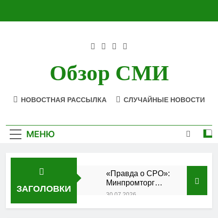
Перейти
к
содержимому
Обзор СМИ
НОВОСТНАЯ РАССЫЛКА
СЛУЧАЙНЫЕ НОВОСТИ
МЕНЮ
«Правда о СРО»:
Минпромторг
ЗАГОЛОВКИ
подтвердил
30.07.2026
аккредитацию
Состоялось
кластера
заседание Совета