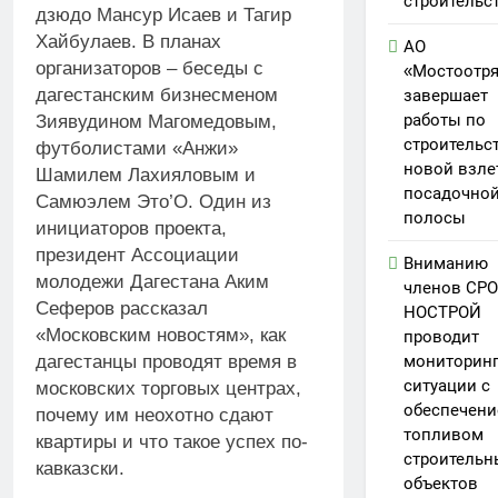
строительс
дзюдо Мансур Исаев и Тагир
Хайбулаев. В планах
АО
организаторов – беседы с
«Мостоотр
дагестанским бизнесменом
завершает
работы по
Зиявудином Магомедовым,
строительс
футболистами «Анжи»
новой взле
Шамилем Лахияловым и
посадочно
Самюэлем Это’О. Один из
полосы
инициаторов проекта,
президент Ассоциации
Вниманию
молодежи Дагестана Аким
членов СРО
Сеферов рассказал
НОСТРОЙ
«Московским новостям», как
проводит
мониторин
дагестанцы проводят время в
ситуации с
московских торговых центрах,
обеспечен
почему им неохотно сдают
топливом
квартиры и что такое успех по-
строительн
кавказски.
объектов