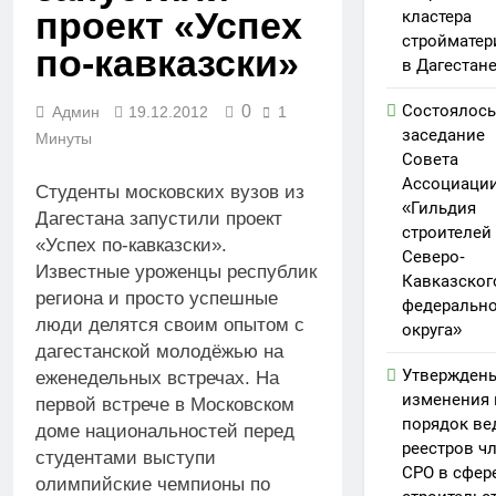
проект «Успех
кластера
стройматер
по-кавказски»
в Дагестан
Состоялось
0
Админ
19.12.2012
1
заседание
Минуты
Совета
Ассоциаци
Студенты московских вузов из
«Гильдия
Дагестана запустили проект
строителей
«Успех по-кавказски».
Северо-
Известные уроженцы республик
Кавказског
региона и просто успешные
федерально
люди делятся своим опытом с
округа»
дагестанской молодёжью на
Утвержден
еженедельных встречах. На
изменения 
первой встрече в Московском
порядок ве
доме национальностей перед
реестров ч
студентами выступи
СРО в сфер
олимпийские чемпионы по