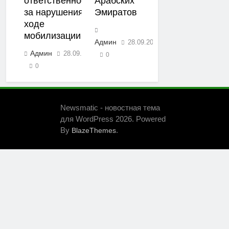
ответственность
Арабских
за нарушения в
Эмиратов
ходе
мобилизации
Админ
28.09.2022
Админ
28.09.2022
0
0
Newsmatic - новостная тема
для WordPress 2026. Powered
By
.
BlazeThemes