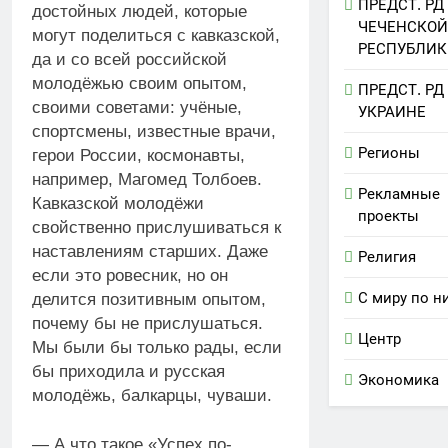
ПРЕДСТ. РД
достойных людей, которые
ЧЕЧЕНСКОЙ
могут поделиться с кавказской,
РЕСПУБЛИК
да и со всей российской
молодёжью своим опытом,
ПРЕДСТ. РД
своими советами: учёные,
УКРАИНЕ
спортсмены, известные врачи,
Регионы
герои России, космонавты,
например, Магомед Толбоев.
Рекламные
Кавказской молодёжи
проекты
свойственно прислушиваться к
наставлениям старших. Даже
Религия
если это ровесник, но он
С миру по н
делится позитивным опытом,
почему бы не прислушаться.
Центр
Мы были бы только рады, если
бы приходила и русская
Экономика
молодёжь, балкарцы, чуваши.
— А что такое «Успех по-