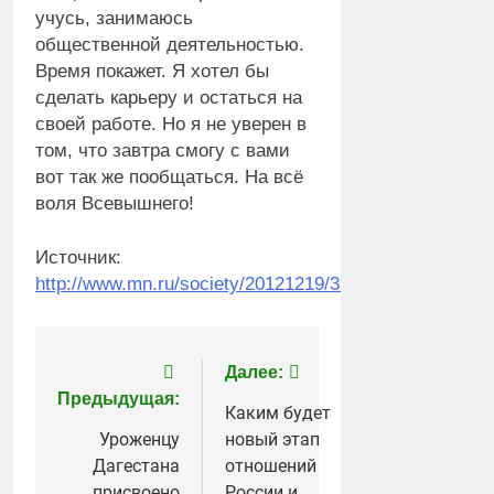
учусь, занимаюсь
общественной деятельностью.
Время покажет. Я хотел бы
сделать карьеру и остаться на
своей работе. Но я не уверен в
том, что завтра смогу с вами
вот так же пообщаться. На всё
воля Всевышнего!
Источник:
http://www.mn.ru/society/20121219/333388272.html
Навигация
Далее:
Предыдущая:
по
Каким будет
Уроженцу
новый этап
записям
Дагестана
отношений
присвоено
России и