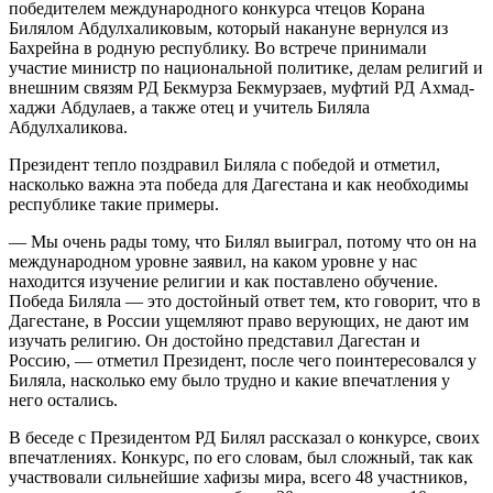
победителем международного конкурса чтецов Корана
Билялом Абдулхаликовым, который накануне вернулся из
Бахрейна в родную республику. Во встрече принимали
участие министр по национальной политике, делам религий и
внешним связям РД Бекмурза Бекмурзаев, муфтий РД Ахмад-
хаджи Абдулаев, а также отец и учитель Биляла
Абдулхаликова.
Президент тепло поздравил Биляла с победой и отметил,
насколько важна эта победа для Дагестана и как необходимы
республике такие примеры.
— Мы очень рады тому, что Билял выиграл, потому что он на
международном уровне заявил, на каком уровне у нас
находится изучение религии и как поставлено обучение.
Победа Биляла — это достойный ответ тем, кто говорит, что в
Дагестане, в России ущемляют право верующих, не дают им
изучать религию. Он достойно представил Дагестан и
Россию, — отметил Президент, после чего поинтересовался у
Биляла, насколько ему было трудно и какие впечатления у
него остались.
В беседе с Президентом РД Билял рассказал о конкурсе, своих
впечатлениях. Конкурс, по его словам, был сложный, так как
участвовали сильнейшие хафизы мира, всего 48 участников,