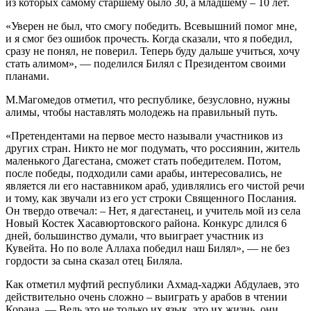
из которых самому старшему было 30, а младшему – 10 лет.
«Уверен не был, что смогу победить. Всевышний помог мне,
и я смог без ошибок прочесть. Когда сказали, что я победил,
сразу не понял, не поверил. Теперь буду дальше учиться, хочу
стать алимом», — поделился Билял с Президентом своими
планами.
М.Магомедов отметил, что республике, безусловно, нужны
алимы, чтобы наставлять молодежь на правильный путь.
«Претендентами на первое место называли участников из
других стран. Никто не мог подумать, что россиянин, житель
маленького Дагестана, сможет стать победителем. Потом,
после победы, подходили сами арабы, интересовались, не
является ли его наставником араб, удивлялись его чистой речи
и тому, как звучали из его уст строки Священного Послания.
Он твердо отвечал: – Нет, я дагестанец, и учитель мой из села
Новый Костек Хасавюртовского района. Конкурс длился 6
дней, большинство думали, что выиграет участник из
Кувейта. Но по воле Аллаха победил наш Билял», — не без
гордости за сына сказал отец Биляла.
Как отметил муфтий республики Ахмад-хаджи Абдулаев, это
действительно очень сложно – выиграть у арабов в чтении
Корана. — Ведь это не только их язык, это их жизнь, они