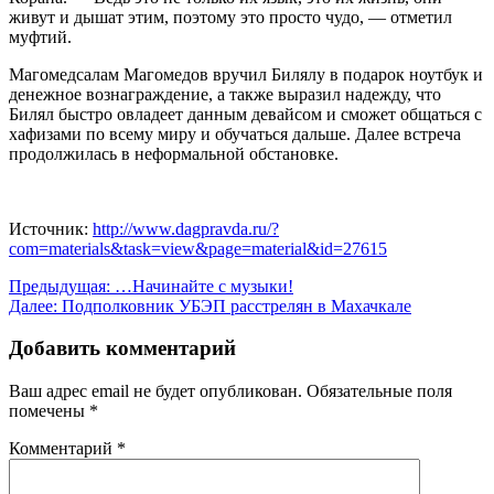
живут и дышат этим, поэтому это просто чудо, — отметил
муфтий.
Магомедсалам Магомедов вручил Билялу в подарок ноутбук и
денежное вознаграждение, а также выразил надежду, что
Билял быстро овладеет данным девайсом и сможет общаться с
хафизами по всему миру и обучаться дальше. Далее встреча
продолжилась в неформальной обстановке.
Источник:
http://www.dagpravda.ru/?
com=materials&task=view&page=material&id=27615
Навигация
Предыдущая:
…Начинайте с музыки!
Далее:
Подполковник УБЭП расстрелян в Махачкале
по
записям
Добавить комментарий
Ваш адрес email не будет опубликован.
Обязательные поля
помечены
*
Комментарий
*