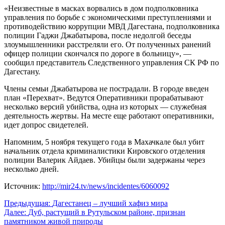
«Неизвестные в масках ворвались в дом подполковника
управления по борьбе с экономическими преступлениями и
противодействию коррупции МВД Дагестана, подполковника
полиции Гаджи Джабатырова, после недолгой беседы
злоумышленники расстреляли его. От полученных ранений
офицер полиции скончался по дороге в больницу», —
сообщил представитель Следственного управления СК РФ по
Дагестану.
Члены семьи Джабатырова не пострадали. В городе введен
план «Перехват». Ведутся Оперативники прорабатывают
несколько версий убийства, одна из которых — служебная
деятельность жертвы. На месте еще работают оперативники,
идет допрос свидетелей.
Напомним, 5 ноября текущего года в Махачкале был убит
начальник отдела криминалистики Кировского отделения
полиции Валерик Айдаев. Убийцы были задержаны через
несколько дней.
Источник:
http://mir24.tv/news/incidentes/6060092
Навигация
Предыдущая:
Дагестанец – лучший хафиз мира
Далее:
Дуб, растущий в Рутульском районе, признан
по
памятником живой природы