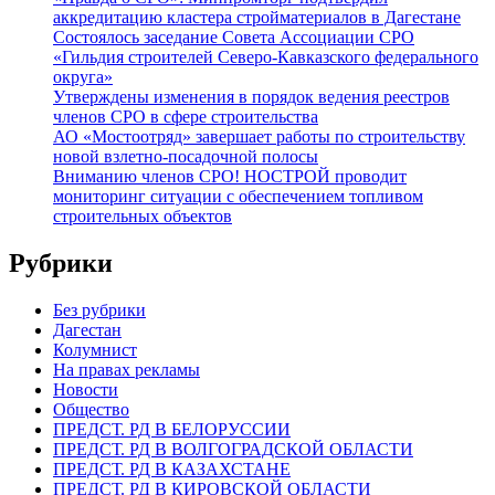
аккредитацию кластера стройматериалов в Дагестане
Состоялось заседание Совета Ассоциации СРО
«Гильдия строителей Северо-Кавказского федерального
округа»
Утверждены изменения в порядок ведения реестров
членов СРО в сфере строительства
АО «Мостоотряд» завершает работы по строительству
новой взлетно-посадочной полосы
Вниманию членов СРО! НОСТРОЙ проводит
мониторинг ситуации с обеспечением топливом
строительных объектов
Рубрики
Без рубрики
Дагестан
Колумнист
На правах рекламы
Новости
Общество
ПРЕДСТ. РД В БЕЛОРУССИИ
ПРЕДСТ. РД В ВОЛГОГРАДСКОЙ ОБЛАСТИ
ПРЕДСТ. РД В КАЗАХСТАНЕ
ПРЕДСТ. РД В КИРОВСКОЙ ОБЛАСТИ