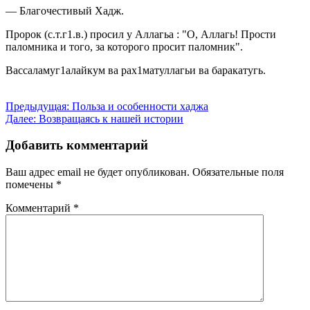
— Благочестивый Хадж.
Пророк (с.т.г1.в.) просил у Аллагьа : "О, Аллагь! Прости
паломника и того, за которого просит паломник".
Вассаламуг1алайкум ва рах1матуллагьи ва баракатугь.
Навигация
Предыдущая:
Польза и особенности хаджа
Далее:
Возвращаясь к нашей истории
по
записям
Добавить комментарий
Ваш адрес email не будет опубликован.
Обязательные поля
помечены
*
Комментарий
*