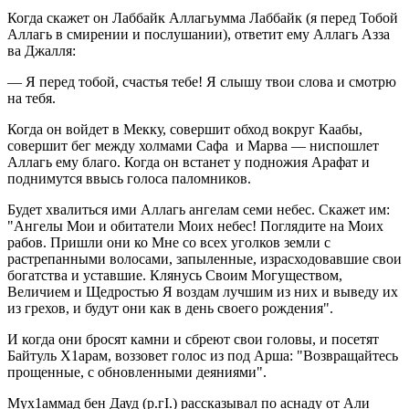
Когда скажет он Лаббайк Аллагьумма Лаббайк (я перед Тобой
Аллагь в смирении и послушании), ответит ему Аллагь Азза
ва Джалля:
— Я перед тобой, счастья тебе! Я слышу твои слова и смотрю
на тебя.
Когда он войдет в Мекку, совершит обход вокруг Каабы,
совершит бег между холмами Сафа и Марва — ниспошлет
Аллагь ему благо. Когда он встанет у подножия Арафат и
поднимутся ввысь голоса паломников.
Будет хвалиться ими Аллагь ангелам семи небес. Скажет им:
"Ангелы Мои и обитатели Моих небес! Поглядите на Моих
рабов. Пришли они ко Мне со всех уголков земли с
растрепанными волосами, запыленные, израсходовавшие свои
богатства и уставшие. Клянусь Своим Могуществом,
Величием и Щедростью Я воздам лучшим из них и выведу их
из грехов, и будут они как в день своего рождения".
И когда они бросят камни и сбреют свои головы, и посетят
Байтуль Х1арам, воззовет голос из под Арша: "Возвращайтесь
прощенные, с обновленными деяниями".
Мух1аммад бен Дауд (р.гI.) рассказывал по аснаду от Али