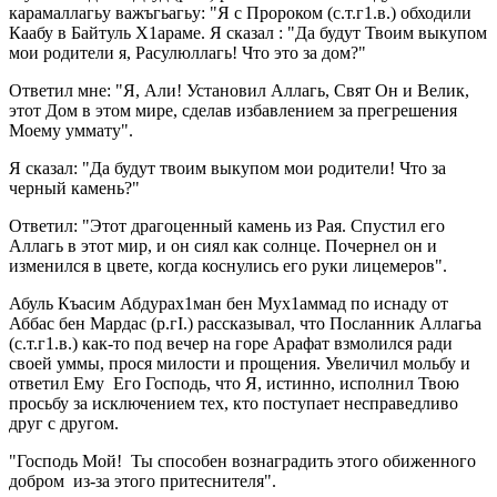
карамаллагьу важъгьагьу: "Я с Пророком (с.т.г1.в.) обходили
Каабу в Байтуль Х1араме. Я сказал : "Да будут Твоим выкупом
мои родители я, Расулюллагь! Что это за дом?"
Ответил мне: "Я, Али! Установил Аллагь, Свят Он и Велик,
этот Дом в этом мире, сделав избавлением за прегрешения
Моему уммату".
Я сказал: "Да будут твоим выкупом мои родители! Что за
черный камень?"
Ответил: "Этот драгоценный камень из Рая. Спустил его
Аллагь в этот мир, и он сиял как солнце. Почернел он и
изменился в цвете, когда коснулись его руки лицемеров".
Абуль Къасим Абдурах1ман бен Мух1аммад по иснаду от
Аббас бен Мардас (р.гI.) рассказывал, что Посланник Аллагьа
(с.т.г1.в.) как-то под вечер на горе Арафат взмолился ради
своей уммы, прося милости и прощения. Увеличил мольбу и
ответил Ему Его Господь, что Я, истинно, исполнил Твою
просьбу за исключением тех, кто поступает несправедливо
друг с другом.
"Господь Мой! Ты способен вознаградить этого обиженного
добром из-за этого притеснителя".