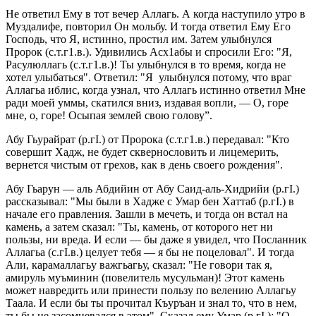
Не ответил Ему в тот вечер Аллагь. А когда наступило утро в
Муздалифе, повторил Он мольбу. И тогда ответил Ему Его
Господь, что Я, истинно, простил им. Затем улыбнулся
Пророк (с.т.г1.в.). Удивились Асх1абы и спросили Его: "Я,
Расулюллагь (с.т.г1.в.)! Ты улыбнулся в то время, когда не
хотел улыбаться". Ответил: "Я улыбнулся потому, что враг
Аллагьа иблис, когда узнал, что Аллагь истинно ответил Мне
ради моей уммы, скатился вниз, издавая вопли, — О, горе
мне, о, горе! Осыпая землей свою голову”.
Абу Гьурайрат (р.гI.) от Пророка (с.т.г1.в.) передавал: "Кто
совершит Хадж, не будет сквернословить и лицемерить,
вернется чистым от грехов, как в день своего рождения".
Абу Гьарун — аль Абдийин от Абу Саид-аль-Хидрийи (р.гI.)
рассказывал: "Мы были в Хадже с Умар бен Хаттаб (р.гI.) в
начале его правления. Зашли в мечеть, и тогда он встал на
камень, а затем сказал: "Ты, камень, от которого нет ни
пользы, ни вреда. И если — бы даже я увидел, что Посланник
Аллагьа (с.гI.в.) целует тебя — я бы не поцеловал". И тогда
Али, карамаллагьу важгьагьу, сказал: "Не говори так я,
амируль муъминин (повелитель мусульман)! Этот камень
может навредить или принести пользу по велению Аллагьу
Таала. И если бы ты прочитал Къуръан и знал то, что в нем,
ты бы не засомневался в этом". Сказал ему Умар (р.гI.): "О,