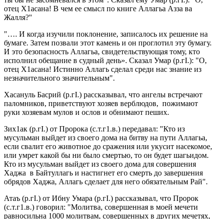
отец Х1асана! В чем ее смысл по книге Аллагьа Азза ва
Жалля?"
"…. И когда изучили поклонение, записалось их решение на
бумаге. Затем позвали этот камень и он проглотил эту бумагу.
И это безопасность Аллагьа, свидетельствующая тому, кто
исполнил обещание в судный день». Сказал Умар (р.гI.): "О,
отец Х1асана! Истинно Аллагь сделал среди нас знание из
незначительного значительным".
Хасануль Басрий (р.гI.) рассказывал, что ангелы встречают
паломников, приветствуют хозяев верблюдов, пожимают
руки хозяевам мулов и ослов и обнимают пеших.
Зих1ак (р.гI.) от Пророка (с.т.г1.в.) передавал: "Кто из
мусульман выйдет из своего дома на битву на пути Аллагьа,
если свалит его животное до сражения или укусит насекомое,
или умрет какой бы ни было смертью, то он будет шагьидом.
Кто из мусульман выйдет из своего дома для совершения
Хаджа в Байтуллагь и настигнет его смерть до завершения
обрядов Хаджа, Аллагь сделает для него обязательным Рай".
Атаъ (р.гI.) от Ибну Умара (р.гI.) рассказывал, что Пророк
(с.т.г1.в.) говорил: "Молитва, совершенная в моей мечети
равносильна 1000 молитвам, совершенных в других мечетях,