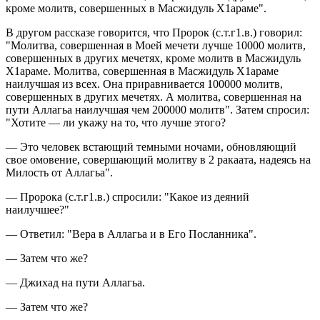
кроме молитв, совершенных в Масжидуль Х1араме".
В другом рассказе говорится, что Пророк (с.т.г1.в.) говорил:
"Молитва, совершенная в Моей мечети лучше 10000 молитв,
совершенных в других мечетях, кроме молитв в Масжидуль
Х1араме. Молитва, совершенная в Масжидуль Х1араме
наилучшая из всех. Она приравнивается 100000 молитв,
совершенных в других мечетях. А молитва, совершенная на
пути Аллагьа наилучшая чем 200000 молитв". Затем спросил:
"Хотите — ли укажу на то, что лучше этого?
— Это человек встающий темными ночами, обновляющий
свое омовение, совершающий молитву в 2 ракаата, надеясь на
Милость от Аллагьа".
— Пророка (с.т.г1.в.) спросили: "Какое из деяний
наилучшее?"
— Ответил: "Вера в Аллагьа и в Его Посланника".
— Затем что же?
— Джихад на пути Аллагьа.
— Затем что же?