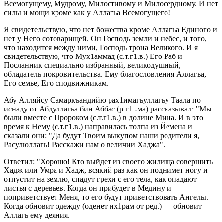
Всемогущему, Мудрому, Милостивому и Милосердному. И нет
силы и мощи кроме как у Аллагьа Всемогущего!
Я свидетельствую, что нет божества кроме Аллагьа Единого и
нет у Него сотоварищей. Он Господь земли и небес, и того,
что находится между ними, Господь трона Великого. И я
свидетельствую, что Мух1аммад (с.т.г1.в.) Его Раб и
Посланник специально избранный, великодушный,
обладатель покровительства. Ему благословления Аллагьа,
Его семье, Его сподвижникам.
Абу Алляйсу Самаркъандийю рах1имагьуллагьу Таала по
иснаду от Абдуллагьа бин Аббас (р.г1.-ма) рассказывал: "Мы
были вместе с Пророком (с.т.г1.в.) в долине Мина. И в это
время к Нему (с.т.г1.в.) направилась толпа из Йемена и
сказали они: "Да будут Твоим выкупом наши родители я,
Расулюллагь! Расскажи нам о величии Хаджа".
Ответил: "Хорошо! Кто выйдет из своего жилища совершить
Хадж или Умра и Хадж, всякий раз как он поднимет ногу и
отпустит на землю, спадут грехи с его тела, как опадают
листья с деревьев. Когда он прибудет в Медину и
поприветствует Меня, то его будут приветствовать Ангелы.
Когда обновит одежду (оденет их1рам от ред.) — обновит
Аллагь ему деяния.