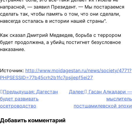
напрасной, — заявил Президент. — Мы постараемся
сделать так, чтобы память о том, что они сделали,
навсегда осталась в истории нашей страны".
Как сказал Дмитрий Медведев, борьба с террором
будет продолжена, а убийц постигнет безусловное
наказание.
Источник:
http://www.moidagestan.ru/news/society/4771?
PHPSESSID=77b45crh2b1fc7psjjepf5ei27
Навигация
Предыдущая:
Дагестан
Далее:
Гасан Алкадари —
будет развивать
мыслитель
по
осетроводство
постшамилевской эпохи
записям
Добавить комментарий