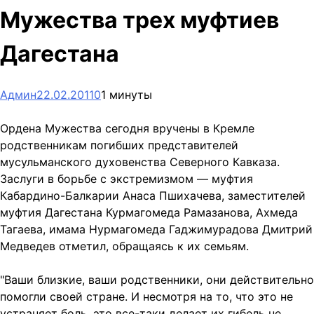
Мужества трех муфтиев
Дагестана
Админ
22.02.2011
0
1 минуты
Ордена Мужества сегодня вручены в Кремле
родственникам погибших представителей
мусульманского духовенства Северного Кавказа.
Заслуги в борьбе с экстремизмом — муфтия
Кабардино-Балкарии Анаса Пшихачева, заместителей
муфтия Дагестана Курмагомеда Рамазанова, Ахмеда
Тагаева, имама Нурмагомеда Гаджимурадова Дмитрий
Медведев отметил, обращаясь к их семьям.
"Ваши близкие, ваши родственники, они действительно
помогли своей стране. И несмотря на то, что это не
устраняет боль, это все-таки делает их гибель не