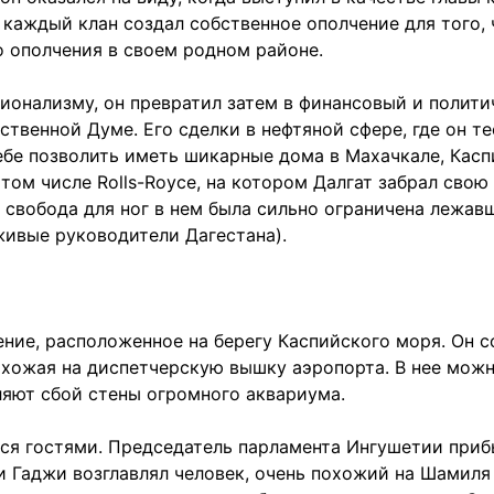
каждый клан создал собственное ополчение для того, ч
о ополчения в своем родном районе.
онализму, он превратил затем в финансовый и политич
ственной Думе. Его сделки в нефтяной сфере, где он 
ебе позволить иметь шикарные дома в Махачкале, Касп
ом числе Rolls-Royce, на котором Далгат забрал свою
ко свобода для ног в нем была сильно ограничена леж
живые руководители Дагестана).
ние, расположенное на берегу Каспийского моря. Он с
хожая на диспетчерскую вышку аэропорта. В нее можно
ляют сбой стены огромного аквариума.
ься гостями. Председатель парламента Ингушетии приб
 Гаджи возглавлял человек, очень похожий на Шамиля 