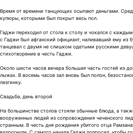
Время от времени танцующих осыпают деньгами. Среди
купюры, которыми был покрыт весь пол.
Гаджи переходил от стола к столу и чокался с каждым 
с Гаджи был афганский официант, наливавший ему из бу
танцевал с двумя не слишком одетыми русскими девуш
стихотворение в честь Гаджи.
Около шести часов вечера большая часть гостей из до
лыжах. В восемь часов зал вновь был полон, безостан
лезгинку.
Свадьба, день второй
На большинстве столов стояли обычные блюда, а такж
вооруженных людей из сопровождения чеченского лиде
странным. В честь дня рождения убитого отца Рамзана
вздрогнули. С самого начала Гаджи попросил, чтобы го