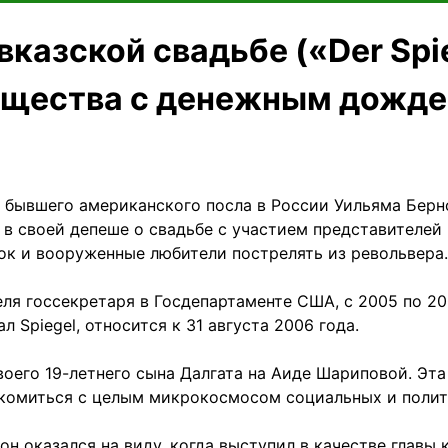
казской свадьбе («Der Spi
бщества с денежным дожд
 бывшего американского посла в России Уильяма Бернс
 в своей депеше о свадьбе с участием представителей
ок и вооруженные любители пострелять из револьвера.
ля госсекретаря в Госдепартаменте США, с 2005 по 20
 Spiegel, относится к 31 августа 2006 года.
воего 19-летнего сына Далгата на Аиде Шариповой. Эта
акомиться с целым микрокосмосом социальных и полит
он оказался на виду, когда выступил в качестве главы