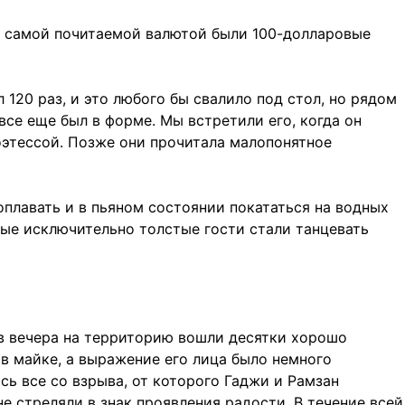
о самой почитаемой валютой были 100-долларовые
 120 раз, и это любого бы свалило под стол, но рядом
все еще был в форме. Мы встретили его, когда он
оэтессой. Позже они прочитала малопонятное
оплавать и в пьяном состоянии покататься на водных
рые исключительно толстые гости стали танцевать
ов вечера на территорию вошли десятки хорошо
в майке, а выражение его лица было немного
сь все со взрыва, от которого Гаджи и Рамзан
е стреляли в знак проявления радости. В течение всей