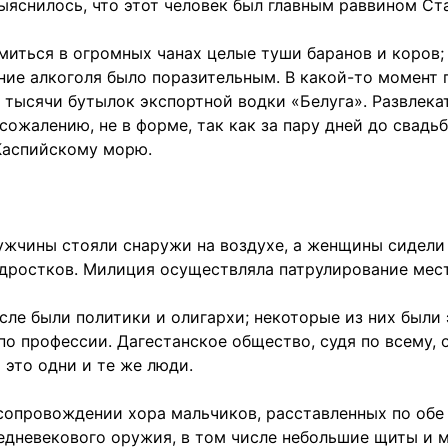
ыяснилось, что этот человек был главным раввином Ст
томиться в огромных чанах целые туши баранов и коров
ние алкоголя было поразительным. В какой-то момент п
ы тысячи бутылок экспортной водки «Белуга». Развлека
 сожалению, не в форме, так как за пару дней до свад
Каспийскому морю.
 Мужчины стояли снаружи на воздухе, а женщины сидел
дростков. Милиция осуществляла патрулирование мест
исле были политики и олигархи; некоторые из них были
по профессии. Дагестанское общество, судя по всему, 
 это одни и те же люди.
в сопровождении хора мальчиков, расставленных по об
едневекового оружия, в том числе небольшие щиты и м