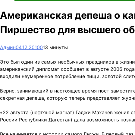
Американская депеша о кав
Пиршество для высшего о
Админ
04.12.2010
0
13 минуты
Это был один из самых необычных праздников в жизни
американский дипломат сообщает в августе 2006 года
входили неумеренное потребление пищи, золотой слит
Бернс, занимающий в настоящее время пост заместите
секретная депеша, которую теперь представляет журнал
«22 августа (нефтяной магнат) Гаджи Махачев женил с
России Республики Дагестан) дала возможность позн
Все начинается с истории самого Гаджи. В первый раз 