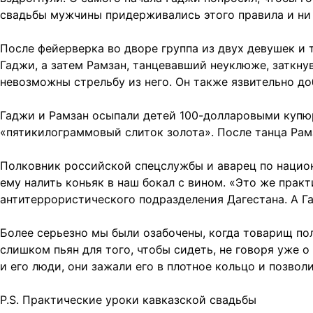
свадьбы мужчины придерживались этого правила и ни
После фейерверка во дворе группа из двух девушек и
Гаджи, а затем Рамзан, танцевавший неуклюже, заткну
невозможны стрельбу из него. Он также язвительно до
Гаджи и Рамзан осыпали детей 100-долларовыми купюр
«пятикилограммовый слиток золота». После танца Рам
Полковник российской спецслужбы и аварец по национа
ему налить коньяк в наш бокал с вином. «Это же практ
антитеррористического подразделения Дагестана. А Га
Более серьезно мы были озабочены, когда товарищ по
слишком пьян для того, чтобы сидеть, не говоря уже о
и его люди, они зажали его в плотное кольцо и позвол
P.S. Практические уроки кавказской свадьбы