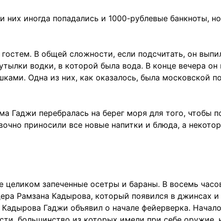
 них иногда попадались и 1000-рублевые банкноты, н
гостем. В общей сложности, если подсчитать, он выпил
тылки водки, в которой была вода. В конце вечера он 
ками. Одна из них, как оказалось, была московской п
ма Гаджи перебралась на берег моря для того, чтобы п
овочно приносили все новые напитки и блюда, а некото
е целиком запеченные осетры и бараны. В восемь час
ра Рамзана Кадырова, который появился в джинсах и 
 Кадырова Гаджи объявил о начале фейерверка. Начало
сти, большинство из которых имели при себе оружие, н