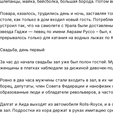
шлепанцы, майка, бейсболка, большая борода. Потом в
Повара, казалось, трудились день и ночь, заставляя 
столе, как только в дом входил новый гость. Потребле
устроил так, что на самолете с Урала были доставлен
звезда Гаджи — певец по имени Авраам Руссо – был, к
прерывалось только для катания на водных лыжах по 
Свадьба, день первый
За час до начала свадьбы зал уже был полон гостей.
женщины в платках наблюдали за дюжиной девочек-по
Ровно в два часа мужчины стали входить в зал, в их ч
борец, депутаты, член Совета Федерации и нанофизик 
образованные люди и обладатели револьверов, а часто
Далгат и Аида выходят из автомобиля Rolls-Royce, и 
в зал. Подростки из хора держат в руках имитацию ср