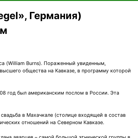
egel», Германия)
ем
а (William Burns). Пораженный увиденным,
 высшего общества на Кавказе, в программу которой
08 год был американским послом в России. Эта
 свадьба в Махачкале (столице входящей в состав
ических отношений на Северном Кавказе.
 клана аварцев – самой большой этнической группы в