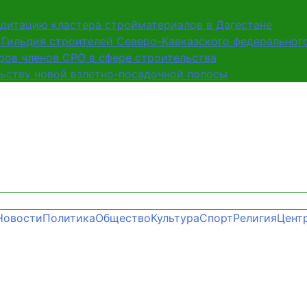
дитацию кластера стройматериалов в Дагестане
Гильдия строителей Северо-Кавказского федерального
ров членов СРО в сфере строительства
ьству новой взлетно-посадочной полосы
Новости
Политика
Общество
Культура
Спорт
Религия
Цент