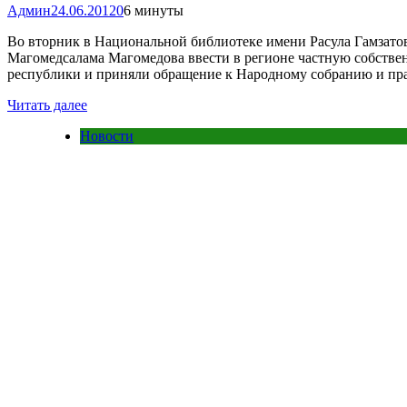
Админ
24.06.2012
0
6 минуты
Во вторник в Национальной библиотеке имени Расула Гамзато
Магомедсалама Магомедова ввести в регионе частную собстве
республики и приняли обращение к Народному собранию и пра
Читать далее
Новости