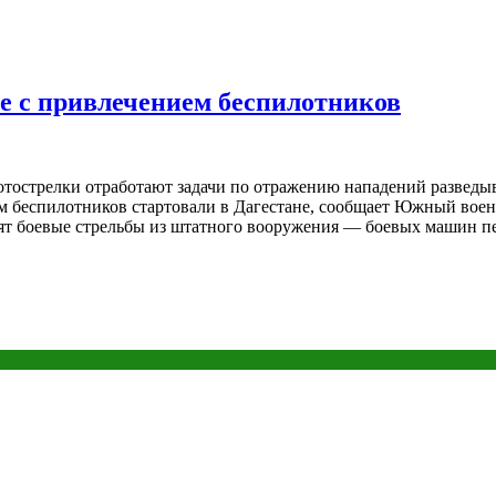
е с привлечением беспилотников
тострелки отработают задачи по отражению нападений разведыв
м беспилотников cтартовали в Дагестане, сообщает Южный военн
ят боевые стрельбы из штатного вооружения — боевых машин п