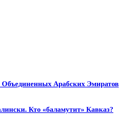
ы Объединенных Арабских Эмиратов
алински. Кто «баламутит» Кавказ?