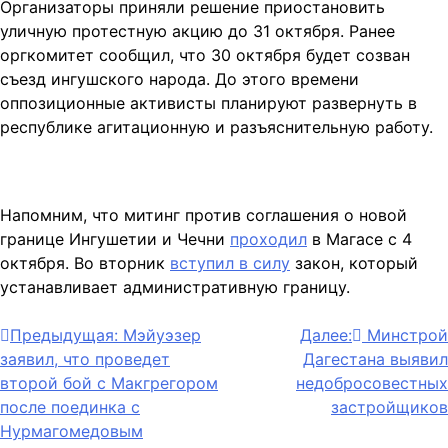
Организаторы приняли решение приостановить
уличную протестную акцию до 31 октября. Ранее
оргкомитет сообщил, что 30 октября будет созван
съезд ингушского народа. До этого времени
оппозиционные активисты планируют развернуть в
республике агитационную и разъяснительную работу.
Напомним, что митинг против соглашения о новой
границе Ингушетии и Чечни
проходил
в Магасе с 4
октября. Во вторник
вступил в силу
закон, который
устанавливает административную границу.
Навигация
Предыдущая:
Мэйуэзер
Далее:
Минстрой
заявил, что проведет
Дагестана выявил
по
второй бой с Макгрегором
недобросовестных
записям
после поединка с
застройщиков
Нурмагомедовым