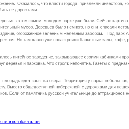
жение. Оказалось, что власти города привлекли инвестора, к
збить ее дорожками.
деревья в этом самом молодом парке уже были. Сейчас картина 
ительный мусор. Деревьев было немного, но они спасали летом
е здание, огороженное зеленным железным забором. Под парк 
режная. Но там давно уже понастроили банкетные залы, кафе, 
лось питейное заведение, закрывающее своими кабинками прох
уг деревья и парковка. Что строят, непонятна. Газеты о предна
ь площадь идет засыпка озера. Территория у парка небольшая,
егу. Вместо общедоступной набережной, с дорожками для пешех
ов. Если от памятника русской учительнице до аттракционов не
Каспийской флотилии