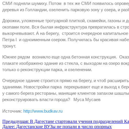
СМИ подняли шумиху. Потом в тех же СМИ появилось опровер
деревья из Голландии, озеленить парковую зону у озера, и ра
Дорожки, уложенные тротуарной плиткой, скамейки, газоны и 
окопами поле. Вся былая инфраструктура превратилась в стро
выкорчевывают. А на берегу, строится очередное капитально
Петра I и одноименным озером. Получилась бы красивая набе
тронут.
Южнее рядом возникло еще одна бетонная конструкция. Оказа
плакате изображено здание из стекла, с выходом на озеро вокр
только о реконструкции парка, и озеленении.
Очередное здание строится прямо на берегу, и чтоб расширит
зданиями. Новостройки парка перекрывают еще и выход к бер
у самого берега рестораны, манящие клиентов запахом шашлык
реконструировать власти города? Муса Мусаев
Источник:
http://www.budkav.ru
Навигация
Предыдущая:
В Дагестане стартовали учения подразделений 
Далее:
Дагестанские ВУЗы не попали в число опорных