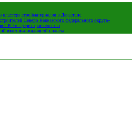
кластера стройматериалов в Дагестане
строителей Северо-Кавказского федерального округа»
в СРО в сфере строительства
вой взлетно-посадочной полосы