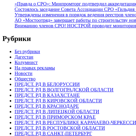
«Правда о СРО»: Минпромторг подтвердил аккредитацию 
Состоялось заседание Совета Ассоциации СРО «Гильдия 
Утверждены изменения в порядок ведения реестров члено
АО «Мостоотряд» завершает работы по строительству но
Вниманию членов СРО! НОСТРОЙ проводит мониторинг 
Рубрики
Без рубрики
Дагестан
Колумнист
На правах рекламы
Новости
Общество
ПРЕДСТ. РД В БЕЛОРУССИИ
ПРЕДСТ. РД В ВОЛГОГРАДСКОЙ ОБЛАСТИ
ПРЕДСТ. РД В КАЗАХСТАНЕ
ПРЕДСТ. РД В КИРОВСКОЙ ОБЛАСТИ
ПРЕДСТ. РД В КРАСНОДАРЕ
ПРЕДСТ. РД В ЛИПЕЦКОЙ ОБЛАСТИ
ПРЕДСТ. РД В ПРИМОРСКОМ КРАЕ
ПРЕДСТ. РД В РЕСПУБЛИКЕ КАРАЧАЕВО-ЧЕРКЕСС
ПРЕДСТ. РД В РОСТОВСКОЙ ОБЛАСТИ
ПРЕДСТ. РД В САНКТ-ПЕТЕРБУРГ