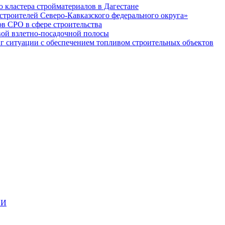
кластера стройматериалов в Дагестане
строителей Северо-Кавказского федерального округа»
в СРО в сфере строительства
вой взлетно-посадочной полосы
ситуации с обеспечением топливом строительных объектов
ИИ