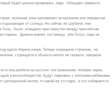
оторый будет реконструировать парк. Обещают привезти
такая: зеленная зона напоминает вспаханное или перерытое
 отдыхающих от солнца. Но сейчас их срубили, пни
Ак-Гель, было отведено пространство между проспектом
рестораны. Думали южнее гостиницы «Ак-Гель», парк не
од вдоль берега озера. Теперь очередное строение, на
значении строящегося объекта ничего не сказали, говорили
 но и она разбита на кусочки построенными поперек парка
одов и велосипедистов, будут парковки, с уютными кабинками
т центральной аллеи, то какой же это парк, и что собираются