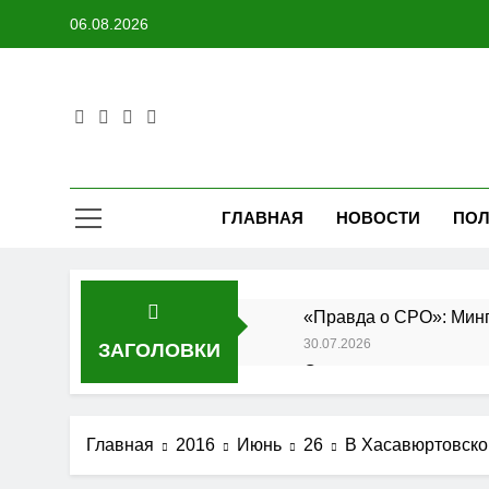
Перейти
06.08.2026
к
содержимому
ГЛАВНАЯ
НОВОСТИ
ПОЛ
«Правда о СРО»: Минп
30.07.2026
ЗАГОЛОВКИ
Состоялось заседание
27.07.2026
Утверждены изменения
Главная
2016
Июнь
26
В Хасавюртовско
25.07.2026
АО «Мостоотряд» заве