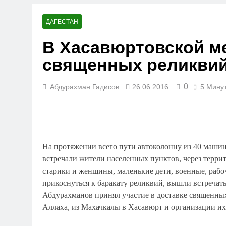
23.07.2026
Вниманию членов СРО
ДАГЕСТАН
19.07.2026
В Хасавюртовской м
Для детей открыли н
священных реликви
05.07.2026
0
Абдурахман Гадисов
26.06.2016
5 Мину
На протяжении всего пути автоколонну из 40 машин
встречали жители населенных пунктов, через терри
старики и женщины, маленькие дети, военные, рабо
прикоснуться к баракату реликвий, вышли встречат
Абдурахманов принял участие в доставке священны
Аллаха, из Махачкалы в Хасавюрт и организации и