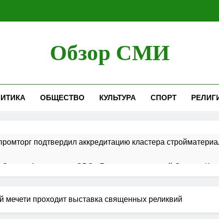
Обзор СМИ
ИТИКА
ОБЩЕСТВО
КУЛЬТУРА
СПОРТ
РЕЛИГ
ромторг подтвердил аккредитацию кластера стройматериа
 Совета Ассоциации СРО «Гильдия строителей Северо-Кавк
 в порядок ведения реестров членов СРО в сфере строит
й мечети проходит выставка священных реликвий
ршает работы по строительству новой взлетно-посадочной