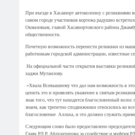
При въезде в Хасавюрт автоколонну с реликвиями вс
самом городе участников кортежа радушно встретил
Окмазовым, главой Хасавюртовского района Джамбу
общественности.
Почетную возможность перенести реликвии из машин
работникам городской администрации, известные сп
На официальной части открытия выставки реликви
хаджи Мутаилову.
«Хвала Всевышнему что дал нам возможность в это
ценить это и проявлять уважение к святым реликви
знак того, что тут находится благословенный воло
знаем, как трепетно сподвижники относились ко все
благословение Аллаха, и это должно служить пример
Следующим слово было предоставлено председател
Главу РД Р. Абдулатипова за содействие и муфтия 