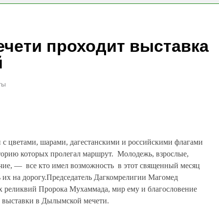
! НОСТРОЙ проводит мониторинг ситуации с обеспечением
ечети проходит выставка
абор групп по направлениям «Я-ИЖЕНЕР» и «Я-ДИЗАЙНЕР
й
ты
 с цветами, шарами, дагестанскими и российскими флагами
торию которых пролегал маршрут. Молодежь, взрослые,
чие, — все кто имел возможность в этот священный месяц
ь их на дорогу.Председатель Дагкомрелигии Магомед
х реликвий Пророка Мухаммада, мир ему и благословение
х выставки в Дылымской мечети.