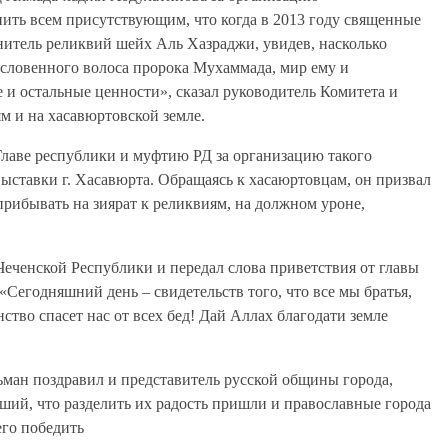
ить всем присутствующим, что когда в 2013 году священные
нитель реликвий шейх Аль Хазраджи, увидев, насколько
ословенного волоса пророка Мухаммада, мир ему и
 и остальные ценности», сказал руководитель Комитета и
м и на хасавюртовской земле.
Главе республики и муфтию РД за организацию такого
выставки г. Хасавюрта. Обращаясь к хасаюртовцам, он призвал
прибывать на зиярат к реликвиям, на должном уроне,
еченской Республики и передал слова приветствия от главы
 «Сегодняшний день – свидетельств того, что все мы братья,
нство спасет нас от всех бед! Дай Аллах благодати земле
ман поздравил и представитель русской общины города,
ий, что разделить их радость пришли и православные города
его победить