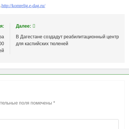
.
http://komrelig.e-dag.ru/
я:
Далее:
ра
В Дагестане создадут реабилитационный центр
00
для каспийских тюленей
ей
тельные поля помечены
*