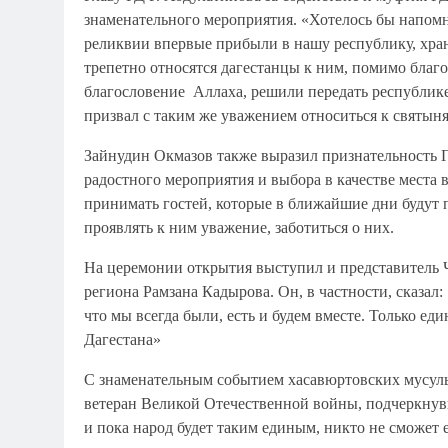
знаменательного мероприятия. «Хотелось бы напомн
реликвии впервые прибыли в нашу республику, хра
трепетно относятся дагестанцы к ним, помимо благ
благословение Аллаха, решили передать республике
призвал с таким же уважением относиться к святыня
Зайнудин Окмазов также выразил признательность 
радостного мероприятия и выбора в качестве места 
принимать гостей, которые в ближайшие дни будут 
проявлять к ним уважение, заботиться о них.
На церемонии открытия выступил и представитель Ч
региона Рамзана Кадырова. Он, в частности, сказал:
что мы всегда были, есть и будем вместе. Только еди
Дагестана»
С знаменательным событием хасавюртовских мусуль
ветеран Великой Отечественной войны, подчеркнувш
и пока народ будет таким единым, никто не сможет 