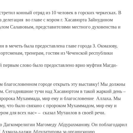
третил конный отряд из 10 человек в горских черкесках. В
а делегация во главе с мэром г. Хасавюрта Зайнудином
лом Салавовым, представителями местного духовенства и
 в мечеть была предоставлена главе города З. Окмазову,
ортсменам, тренерам, гостям из Чеченской республики
й первым слово было предоставлено врио муфтия Магди-
м благословенном городе открыть эту выставку! Мы должны
ям. Сегодняшние тучи над Хасавюртом в такой жаркий день –
с пророка Мухаммада, мир ему и благословение Аллаха. Мы
му, что было связано с пророком Мухаммадом, мир ему и
ом для всех нас» – сказал Мутаилов в своей речи.
ю Дагкомрелигии Магомеду Абдурахманову. Он поблагодарил
РД Ахмада-хаджи Абдулатипова за организацию