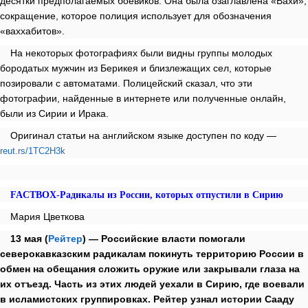
десятки предполагаемых боевиков. Она была озаглавлена «Вахи»,
сокращение, которое полиция использует для обозначения
«ваххабитов».
На некоторых фотографиях были видны группы молодых
бородатых мужчин из Берикея и близлежащих сел, которые
позировали с автоматами. Полицейский сказал, что эти
фотографии, найденные в интернете или полученные онлайн,
были из Сирии и Ирака.
Оригинал статьи на английском языке доступен по коду —
reut.rs/1TC2H3k
FACTBOX-Радикалы из России, которых отпустили в Сирию
Мария Цветкова
13 мая (
Рейтер
) — Российские власти помогали
северокавказским радикалам покинуть территорию России в
обмен на обещания сложить оружие или закрывали глаза на
их отъезд. Часть из этих людей уехали в Сирию, где воевали
в исламистских группировках. Рейтер узнал истории Сааду