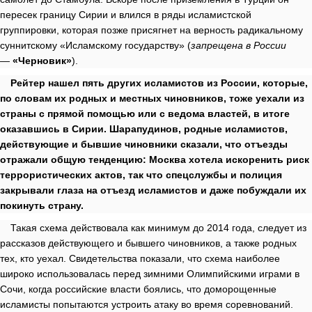
пересек границу Сирии и влился в ряды исламистской
группировки, которая позже присягнет на верность радикальному
суннитскому «Исламскому государству» (
запрещена в России
—
«Черновик»
).
Рейтер нашел пять других исламистов из России, которые,
по словам их родных и местных чиновников, тоже уехали из
страны с прямой помощью или с ведома властей, в итоге
оказавшись в Сирии. Шарапудинов, родные исламистов,
действующие и бывшие чиновники сказали, что отъезды
отражали общую тенденцию: Москва хотела искоренить риск
террористических актов, так что спецслужбы и полиция
закрывали глаза на отъезд исламистов и даже побуждали их
покинуть страну.
Такая схема действовала как минимум до 2014 года, следует из
рассказов действующего и бывшего чиновников, а также родных
тех, кто уехал. Свидетельства показали, что схема наиболее
широко использовалась перед зимними Олимпийскими играми в
Сочи, когда российские власти боялись, что доморощенные
исламисты попытаются устроить атаку во время соревнований.