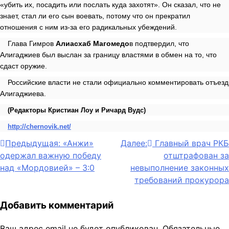
«убить их, посадить или послать куда захотят». Он сказал, что не
знает, стал ли его сын воевать, потому что он прекратил
отношения с ним из-за его радикальных убеждений.
Глава Гимров
Алиасхаб Магомедо
в подтвердил, что
Алигаджиев был выслан за границу властями в обмен на то, что
сдаст оружие.
Российские власти не стали официально комментировать отъезд
Алигаджиева.
(Редакторы Кристиан Лоу и Ричард Вудс)
http://chernovik.net/
Навигация
Предыдущая:
«Анжи»
Далее:
Главный врач РКБ
одержал важную победу
отштрафован за
по
над «Мордовией» – 3:0
невыполнение законных
записям
требований прокурора
Добавить комментарий
Ваш адрес email не будет опубликован.
Обязательные