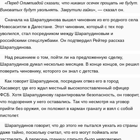
«Перед Олимпиадой сказали, что никаких осечек прощать не будут.
, — сказал он.
Виноватых будут увольнять. Закрутили гайки»
Сначала на Шарапудинова вышел чиновник из его родного села
Новосаситли в Дагестане. Этот чиновник, который с тех пор
уволился, стал посредником между Шарапудиновым и
российскими спецслужбами. Он подтвердил Рейтер рассказ
Шарапудинова.
Над решением о том, пойти ли на предложенную сделку,
Шарапудинов думал несколько месяцев. В конце концов, он решил
поверить чиновнику, которого он знал с детства.
Как говорит Шарапудинов, посредник отвез его в город
Хасавюрт, где его ждал местный высокопоставленный офицер
ФСБ. Хотя Шарапудинову гарантировали безопасность, он говорит,
что подозрения у него оставались. Так что несмотря на уговор
прийти без оружия, он положил в карман гранату и взял с собой
пистолет.
Шарапудинов говорит, что до этого не пытался уехать из страны
даже тайно, поскольку считал, что его могут поймать или
застрелить. А пересечь границу открыто было невозможно,