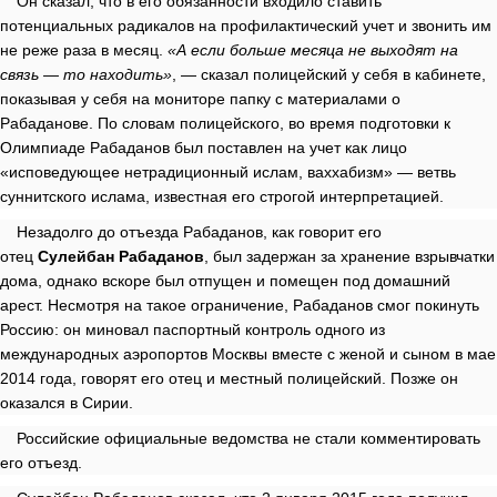
Он сказал, что в его обязанности входило ставить
потенциальных радикалов на профилактический учет и звонить им
не реже раза в месяц.
«А если больше месяца не выходят на
связь — то находить»
, — сказал полицейский у себя в кабинете,
показывая у себя на мониторе папку с материалами о
Рабаданове. По словам полицейского, во время подготовки к
Олимпиаде Рабаданов был поставлен на учет как лицо
«исповедующее нетрадиционный ислам, ваххабизм» — ветвь
суннитского ислама, известная его строгой интерпретацией.
Незадолго до отъезда Рабаданов, как говорит его
отец
Сулейбан Рабаданов
, был задержан за хранение взрывчатки
дома, однако вскоре был отпущен и помещен под домашний
арест.
Несмотря на такое ограничение, Рабаданов смог покинуть
Россию: он миновал паспортный контроль одного из
международных аэропортов Москвы вместе с женой и сыном в мае
2014 года, говорят его отец и местный полицейский. Позже он
оказался в Сирии.
Российские официальные ведомства не стали комментировать
его отъезд.