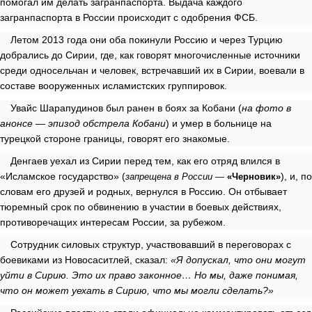
помогал им делать загранпаспорта. Выдача каждого
загранпаспорта в России происходит с одобрения ФСБ.
Летом 2013 года они оба покинули Россию и через Турцию
добрались до Сирии, где, как говорят многочисленные источники
среди односельчан и человек, встречавший их в Сирии, воевали в
составе вооруженных исламистских группировок.
Увайс Шарапудинов был ранен в боях за Кобани (
на фото в
анонсе — эпизод обстрела Кобани
) и умер в больнице на
турецкой стороне границы, говорят его знакомые.
Денгаев уехал из Сирии перед тем, как его отряд влился в
«Исламское государство»
(
)
, и, по
запрещена в России —
«Черновик»
словам его друзей и родных, вернулся в Россию. Он отбывает
тюремный срок по обвинению в участии в боевых действиях,
противоречащих интересам России, за рубежом.
Сотрудник силовых структур, участвовавший в переговорах с
боевиками из Новосаситлей, сказал:
«Я допускал, что они могут
уйти в Сирию. Это их право законное… Но мы, даже понимая,
что он может уехать в Сирию, что мы могли сделать?»