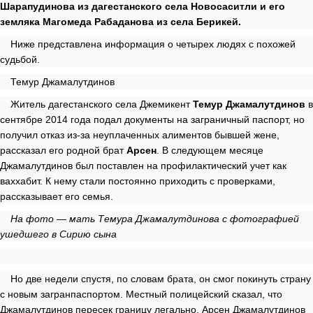
Шарапудинова из дагестанского села Новосаситли и его
земляка Магомеда Рабаданова из села Берикей.
Ниже представлена информация о четырех людях с похожей
судьбой.
Темур Джамалутдинов
Житель дагестанского села Джемикент
Темур Джамалутдинов
в
сентябре 2014 года подал документы на заграничный паспорт, но
получил отказ из-за неуплаченных алиментов бывшей жене,
рассказал его родной брат
Арсен
. В следующем месяце
Джамалутдинов был поставлен на профилактический учет как
ваххабит. К нему стали постоянно приходить с проверками,
рассказывает его семья.
На фото — мать Темура Джамалутдинова с фотографией
ушедшего в Сирию сына
Но две недели спустя, по словам брата, он смог покинуть страну
с новым загранпаспортом. Местный полицейский сказал, что
Джамалутдинов пересек границу легально. Арсен Джамалутдинов