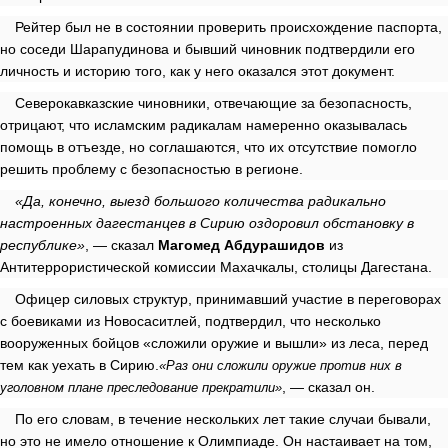
Рейтер был не в состоянии проверить происхождение паспорта,
но соседи Шарапудинова и бывший чиновник подтвердили его
личность и историю того, как у него оказался этот документ.
Северокавказские чиновники, отвечающие за безопасность,
отрицают, что исламским радикалам намеренно оказывалась
помощь в отъезде, но соглашаются, что их отсутствие помогло
решить проблему с безопасностью в регионе.
«Да, конечно, выезд большого количества радикально
настроенных дагестанцев в Сирию оздоровил обстановку в
республике»
, — сказал
Магомед Абдурашидов
из
Антитеррористической комиссии Махачкалы, столицы Дагестана.
Офицер силовых структур, принимавший участие в переговорах
с боевиками из Новосаситлей, подтвердил, что несколько
вооруженных бойцов «сложили оружие и вышли» из леса, перед
тем как уехать в Сирию.
«Раз они сложили оружие против них в
, — сказал он.
уголовном плане преследование прекратили»
По его словам, в течение нескольких лет такие случаи бывали,
но это не имело отношение к Олимпиаде. Он настаивает на том,