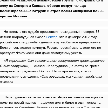
Участник незаконной исламистской группы, он скрывался в
лесу на Северном Кавказе, обводя вокруг пальца
военизированные патрули и строя планы священной войны
против Москвы.
Но потом в его судьбе произошел неожиданный поворот. 38-
летний Шарапудинов сказал
Рейтер
, что в декабре 2012 года
российские спецслужбы сделали ему необычное предложение.
Если он согласится покинуть Россию, российские власти его не
арестуют. Фактически они даже помогут ему уехать.
«Я скрывался, был в незаконном вооруженном формировании.
Я был вооружен»
, — сказал Шарапудинов (на фото) во время
интервью за пределами России. Несмотря на это, власти
предложили ему сделку.
«Они говорили: мы хотим, чтобы ты
выехал».
Шарапудинов согласился уехать. Через несколько месяцев он
получил новый паспорт на другое имя и билет в один конец на
самолет до Стамбула. Вскоре после приземления в Турции он