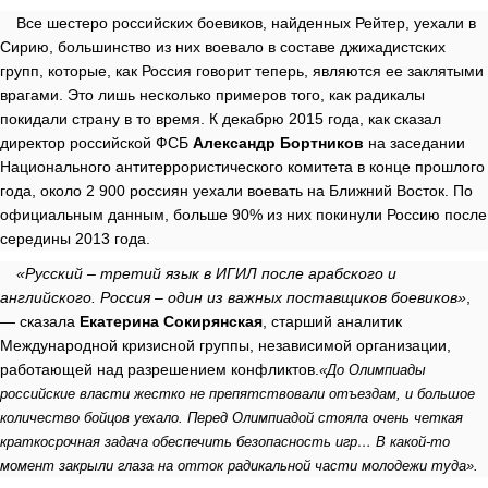
Все шестеро российских боевиков, найденных Рейтер, уехали в
Сирию, большинство из них воевало в составе джихадистских
групп, которые, как Россия говорит теперь, являются ее заклятыми
врагами. Это лишь несколько примеров того, как радикалы
покидали страну в то время. К декабрю 2015 года, как сказал
директор российской ФСБ
Александр Бортников
на заседании
Национального антитеррористического комитета в конце прошлого
года, около 2 900 россиян уехали воевать на Ближний Восток. По
официальным данным, больше 90% из них покинули Россию после
середины 2013 года.
«Русский – третий язык в ИГИЛ после арабского и
английского. Россия – один из важных поставщиков боевиков»
,
— сказала
Екатерина Сокирянская
, старший аналитик
Международной кризисной группы, независимой организации,
работающей над разрешением конфликтов.
«До Олимпиады
российские власти жестко не препятствовали отъездам, и большое
количество бойцов уехало. Перед Олимпиадой стояла очень четкая
краткосрочная задача обеспечить безопасность игр… В какой-то
момент закрыли глаза на отток радикальной части молодежи туда».