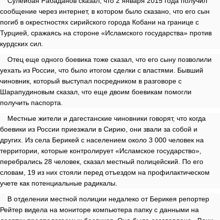
Сулейбан Рабаданов сказал, что 2 января 2015 года получил
сообщение через интернет, в котором было сказано, что его сын
погиб в окрестностях сирийского города Кобани на границе с
Турцией, сражаясь на стороне «Исламского государства» против
курдских сил.
Отец еще одного боевика тоже сказал, что его сыну позволили
уехать из России, что было итогом сделки с властями. Бывший
чиновник, который выступал посредником в разговоре с
Шарапудиновым сказал, что еще двоим боевикам помогли
получить паспорта.
Местные жители и дагестанские чиновники говорят, что когда
боевики из России приезжали в Сирию, они звали за собой и
других. Из села Берикей с населением около 3 000 человек на
территории, которые контролирует «Исламское государство»,
перебрались 28 человек, сказал местный полицейский. По его
словам, 19 из них стояли перед отъездом на профилактическом
учете как потенциальные радикалы.
В отделении местной полиции недалеко от Берикея репортер
Рейтер видела на мониторе компьютера папку с данными на