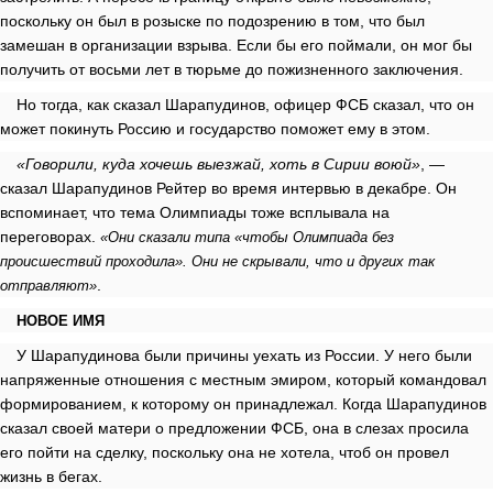
поскольку он был в розыске по подозрению в том, что был
замешан в организации взрыва. Если бы его поймали, он мог бы
получить от восьми лет в тюрьме до пожизненного заключения.
Но тогда, как сказал Шарапудинов, офицер ФСБ сказал, что он
может покинуть Россию и государство поможет ему в этом.
«Говорили, куда хочешь выезжай, хоть в Сирии воюй»
, —
сказал Шарапудинов Рейтер во время интервью в декабре. Он
вспоминает, что тема Олимпиады тоже всплывала на
переговорах.
«Они сказали типа «чтобы Олимпиада без
происшествий проходила». Они не скрывали, что и других так
.
отправляют»
НОВОЕ ИМЯ
У Шарапудинова были причины уехать из России. У него были
напряженные отношения с местным эмиром, который командовал
формированием, к которому он принадлежал. Когда Шарапудинов
сказал своей матери о предложении ФСБ, она в слезах просила
его пойти на сделку, поскольку она не хотела, чтоб он провел
жизнь в бегах.