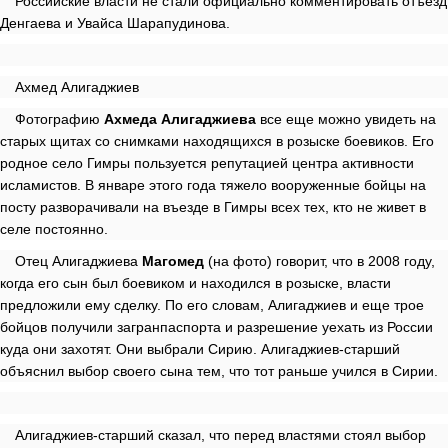
Российские власти не стали официально комментировать отъезд
Денгаева и Увайса Шарапудинова.
Ахмед Алигаджиев
Фотографию
Ахмеда Алигаджиева
все еще можно увидеть на
старых щитах со снимками находящихся в розыске боевиков. Его
родное село Гимры пользуется репутацией центра активности
исламистов. В январе этого года тяжело вооруженные бойцы на
посту разворачивали на въезде в Гимры всех тех, кто не живет в
селе постоянно.
Отец Алигаджиева
Магомед
(на фото)
говорит, что в 2008 году,
когда его сын был боевиком и находился в розыске, власти
предложили ему сделку. По его словам, Алигаджиев и еще трое
бойцов получили загранпаспорта и разрешение уехать из России
куда они захотят. Они выбрали Сирию. Алигаджиев-старший
объяснил выбор своего сына тем, что тот раньше учился в Сирии.
Алигаджиев-старший сказал, что перед властями стоял выбор