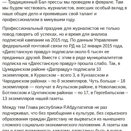
— Традиционный Бал прессы мы проведем в феврале. Там
мы будем чествовать журналистов, внесших особый вклад в
наше общее дело и проявивших свой талант и
профессионализм в минувшем году.
Профессиональный праздник для журналистов не только
повод говорить об успехах, но и время для анализа
подписной кампании на 2015 год. По данным Управления
федеральной почтовой связи по РД на 12 января 2015 года,
«Дагестанскую правду» подписали около 6 тысяч ее
преданных друзей. Вместе с этим в ряде муниципалитетов
подписка на «Дагестанскую правду» прошла слабо. Так, в
Цумадинском районе «Дагправду» подписали 10
экземпляров, в Курахском – всего 3, в Хунзахском и
Чародинском районах – по 8 экземпляров. Чуть больше – 18
экземпляров — получат в Агульском районе, в Новолакском,
Ботлихском и Цунтинском районах – по 17, в Гергебильском –
13 экземпляров нашей газеты.
Между тем Глава республики Р.Абдулатипов не раз
подчеркивал, что без приобщения к культуре, без серьезного
образования граждан Дагестану не вырваться из нынешнего
сложного социально-экономического положения. А газеты как
раз и дают возможность каждому дагестанцу быть в курсе