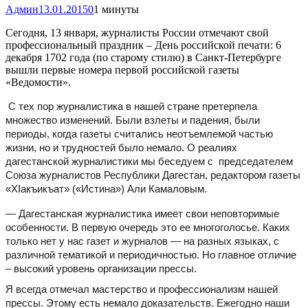
Админ
13.01.2015
0
1 минуты
Сегодня, 13 января, журналисты России отмечают свой
профессиональный праздник – День российской печати: 6
декабря 1702 года (по старому стилю) в Санкт-Петербурге
вышли первые номера первой российской газеты
«Ведомости».
С тех пор журналистика в нашей стране претерпела
множество изменений. Были взлеты и падения, были
периоды, когда газеты считались неотъемлемой частью
жизни, но и трудностей было немало. О реалиях
дагестанской журналистики мы беседуем с председателем
Союза журналистов Республики Дагестан, редактором газеты
«ХIакъикъат» («Истина») Али Камаловым.
— Дагестанская журналистика имеет свои неповторимые
особенности. В первую очередь это ее многоголосье. Каких
только нет у нас газет и журналов — на разных языках, с
различной тематикой и периодичностью. Но главное отличие
– высокий уровень организации прессы.
Я всегда отмечал мастерство и профессионализм нашей
прессы. Этому есть немало доказательств. Ежегодно наши