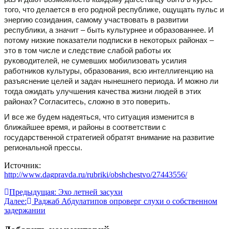
того, что делается в его родной республике, ощущать пульс и
энергию созидания, самому участвовать в развитии
республики, а значит – быть культурнее и образованнее. И
потому низкие показатели подписки в некоторых районах –
это в том числе и следствие слабой работы их
руководителей, не сумевших мобилизовать усилия
работников культуры, образования, всю интеллигенцию на
разъяснение целей и задач нынешнего периода. И можно ли
тогда ожидать улучшения качества жизни людей в этих
районах? Согласитесь, сложно в это поверить.
И все же будем надеяться, что ситуация изменится в
ближайшее время, и районы в соответствии с
государственной стратегией обратят внимание на развитие
региональной прессы.
Источник:
http://www.dagpravda.ru/rubriki/obshchestvo/27443556/
Навигация
Предыдущая:
Эхо летней засухи
Далее:
Раджаб Абдулатипов опроверг слухи о собственном
по
задержании
записям