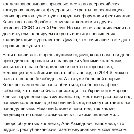
коллеги завоевывают призовые места во всероссийских
конкурсах, получают федеральные гранты на реализацию
своих проектов, участвуют в крупных форумах и фестивалях.
Качество нашей работы отмечают коллеги из других
регионов СКФО и всей России. Но мы не останавливаемся на
достигнутом, планируем открыть институт повышения
квалификации журналистов. Думаю, это начинание тоже даст
хорошие результаты.
Если сравнивать с предыдущими годами, когда нам то и дело
приходилось прощаться с варварски убитыми коллегами,
испытывать на себе давление и гнет со стороны сил,
желающих дестабилизировать обстановку, то 2014-й можно
назвать вполне безобидным. А это уже большой прорыв.
Конечно, нам нельзя расслабляться, особенно на фоне
событий, которые сейчас происходят на Украине и в Европе.
Явные нарушения прав журналистов, жестокие расправы над
нашими коллегами, где бы они ни были, не могут оставить нас
равнодушными. Нам они ближе и понятнее, так как мы
неоднократно сами сталкивались с такими явлениями…
Говоря об убитых коллегах, Али Ахмедович напомнил, что
рядом с республиканским газетно-журнальным комплексом