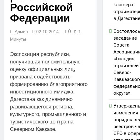
Российской
кластера
стройматер
Федерации
в Дагестан
Состоялось
0
Админ
02.10.2014
1
заседание
Минуты
Совета
Ассоциаци
Экспозиция республики,
«Гильдия
получившая положительную
строителей
оценку официальных лиц,
Северо-
призвана содействовать
Кавказског
формированию благоприятного
федерально
инвестиционного имиджа
округа»
Дагестана как динамично
Утвержден
развивающегося региона,
изменения 
культурного, промышленного и
порядок ве
туристического центра на
реестров ч
Северном Кавказе.
СРО в сфер