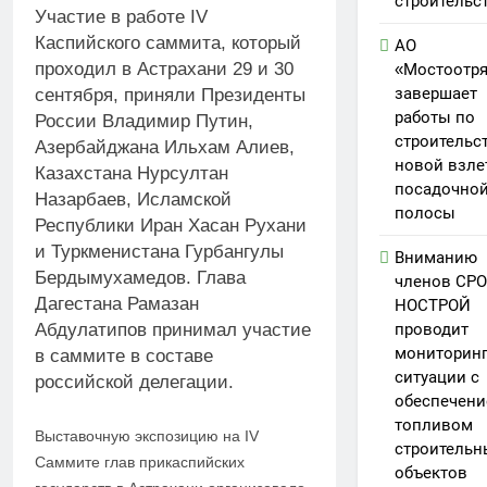
строительс
Участие в работе IV
Каспийского саммита, который
АО
проходил в Астрахани 29 и 30
«Мостоотр
завершает
сентября, приняли Президенты
работы по
России Владимир Путин,
строительс
Азербайджана Ильхам Алиев,
новой взле
Казахстана Нурсултан
посадочно
Назарбаев, Исламской
полосы
Республики Иран Хасан Рухани
и Туркменистана Гурбангулы
Вниманию
Бердымухамедов. Глава
членов СРО
Дагестана Рамазан
НОСТРОЙ
Абдулатипов принимал участие
проводит
мониторин
в саммите в составе
ситуации с
российской делегации.
обеспечен
топливом
Выставочную экспозицию на IV
строительн
Саммите глав прикаспийских
объектов