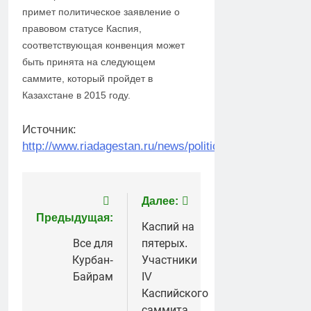
примет политическое заявление о
правовом статусе Каспия,
соответствующая конвенция может
быть принята на следующем
саммите, который пройдет в
Казахстане в 2015 году.
Источник:
http://www.riadagestan.ru/news/politics/dagestan_na
Навигация
Далее:
Предыдущая:
по
Каспий на
Все для
пятерых.
записям
Курбан-
Участники
Байрам
IV
Каспийского
саммита