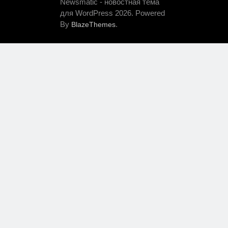
Newsmatic - новостная тема
для WordPress 2026. Powered
By
.
BlazeThemes