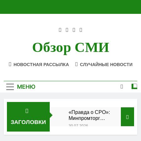
Перейти
к
содержимому
Обзор СМИ
НОВОСТНАЯ РАССЫЛКА
СЛУЧАЙНЫЕ НОВОСТИ
МЕНЮ
«Правда о СРО»:
Минпромторг
ЗАГОЛОВКИ
подтвердил
30.07.2026
аккредитацию
Состоялось
кластера
заседание Совета