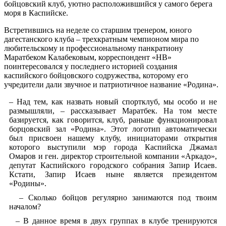
бойцовский клуб, уютно расположившийся у самого берега
моря в Каспийске.
Встретившись на неделе со старшим тренером, юного
дагестанского клуба – трехкратным чемпионом мира по
любительскому и профессиональному панкратиону
Маратбеком Калабековым, корреспондент «НВ»
поинтересовался у последнего историей создания
каспийского бойцовского содружества, которому его
учредители дали звучное и патриотичное название «Родина».
– Над тем, как назвать новый спортклуб, мы особо и не
размышляли, – рассказывает Маратбек. На том месте
базируется, как говорится, клуб, раньше функционировал
борцовский зал «Родина». Этот логотип автоматически
был присвоен нашему клубу, инициаторами открытия
которого выступили мэр города Каспийска Джамал
Омаров и ген. директор строительной компании «Аркадо»,
депутат Каспийского городского собрания Запир Исаев.
Кстати, Запир Исаев ныне является президентом
«Родины».
– Сколько бойцов регулярно занимаются под твоим
началом?
– В данное время в двух группах в клубе тренируются