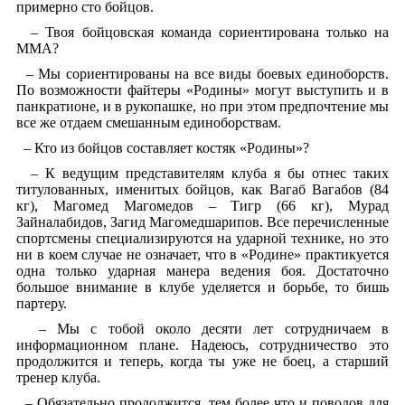
примерно сто бойцов.
– Твоя бойцовская команда сориентирована только на
ММА?
– Мы сориентированы на все виды боевых единоборств.
По возможности файтеры «Родины» могут выступить и в
панкратионе, и в рукопашке, но при этом предпочтение мы
все же отдаем смешанным единоборствам.
– Кто из бойцов составляет костяк «Родины»?
– К ведущим представителям клуба я бы отнес таких
титулованных, именитых бойцов, как Вагаб Вагабов (84
кг), Магомед Магомедов – Тигр (66 кг), Мурад
Зайналабидов, Загид Магомедшарипов. Все перечисленные
спортсмены специализируются на ударной технике, но это
ни в коем случае не означает, что в «Родине» практикуется
одна только ударная манера ведения боя. Достаточно
большое внимание в клубе уделяется и борьбе, то бишь
партеру.
– Мы с тобой около десяти лет сотрудничаем в
информационном плане. Надеюсь, сотрудничество это
продолжится и теперь, когда ты уже не боец, а старший
тренер клуба.
– Обязательно продолжится, тем более что и поводов для