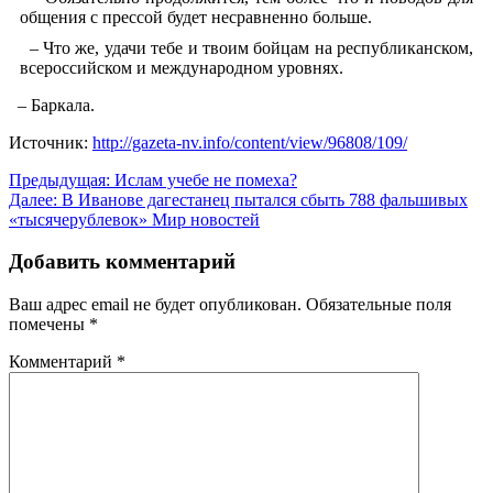
общения с прессой будет несравненно больше.
– Что же, удачи тебе и твоим бойцам на республиканском,
всероссийском и международном уровнях.
– Баркала.
Источник:
http://gazeta-nv.info/content/view/96808/109/
Навигация
Предыдущая:
Ислам учебе не помеха?
Далее:
В Иванове дагестанец пытался сбыть 788 фальшивых
по
«тысячерублевок» Мир новостей
записям
Добавить комментарий
Ваш адрес email не будет опубликован.
Обязательные поля
помечены
*
Комментарий
*