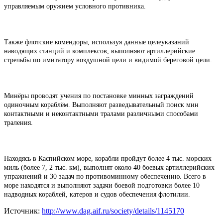
управляемым оружием условного противника.
Также флотские комендоры, используя данные целеуказаний
наводящих станций и комплексов, выполняют артиллерийские
стрельбы по имитатору воздушной цели и видимой береговой цели.
Минёры проводят учения по постановке минных заграждений
одиночным кораблём. Выполняют разведывательный поиск мин
контактными и неконтактными тралами различными способами
траления.
Находясь в Каспийском море, корабли пройдут более 4 тыс. морских
миль (более 7, 2 тыс. км), выполнят около 40 боевых артиллерийских
упражнений и 30 задач по противоминному обеспечению. Всего в
море находятся и выполняют задачи боевой подготовки более 10
надводных кораблей, катеров и судов обеспечения флотилии.
Источник:
http://www.dag.aif.ru/society/details/1145170