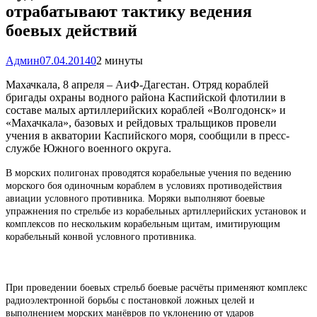
отрабатывают тактику ведения
боевых действий
Админ
07.04.2014
0
2 минуты
Махачкала, 8 апреля – АиФ-Дагестан. Отряд кораблей
бригады охраны водного района Каспийской флотилии в
составе малых артиллерийских кораблей «Волгодонск» и
«Махачкала», базовых и рейдовых тральщиков провели
учения в акватории Каспийского моря, сообщили в пресс-
службе Южного военного округа.
В морских полигонах проводятся корабельные учения по ведению
морского боя одиночным кораблем в условиях противодействия
авиации условного противника. Моряки выполняют боевые
упражнения по стрельбе из корабельных артиллерийских установок и
комплексов по нескольким корабельным щитам, имитирующим
корабельный конвой условного противника.
При проведении боевых стрельб боевые расчёты применяют комплекс
радиоэлектронной борьбы с постановкой ложных целей и
выполнением морских манёвров по уклонению от ударов