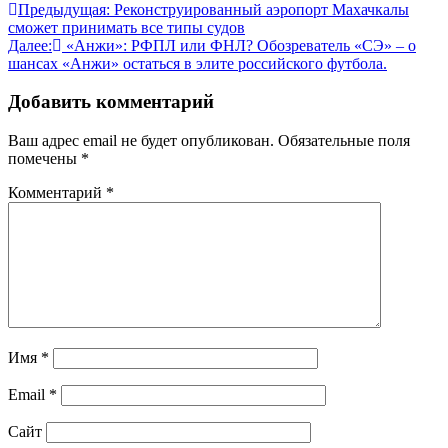
Навигация
Предыдущая:
Реконструированный аэропорт Махачкалы
сможет принимать все типы судов
по
Далее:
«Анжи»: РФПЛ или ФНЛ? Обозреватель «СЭ» – о
записям
шансах «Анжи» остаться в элите российского футбола.
Добавить комментарий
Ваш адрес email не будет опубликован.
Обязательные поля
помечены
*
Комментарий
*
Имя
*
Email
*
Сайт