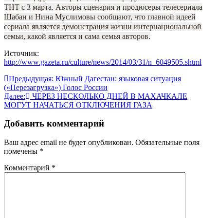
ТНТ с 3 марта. Авторы сценария и продюсеры телесериала
Шабан и Нина Муслимовы сообщают, что главной идеей
сериала является демонстрация жизни интернациональной
семьи, какой является и сама семья авторов.
Источник:
http://www.gazeta.ru/culture/news/2014/03/31/n_6049505.shtml
Навигация
Предыдущая:
Южный Дагестан: языковая ситуация
(«Перезагрузка») Голос России
по
Далее:
ЧЕРЕЗ НЕСКОЛЬКО ДНЕЙ В МАХАЧКАЛЕ
записям
МОГУТ НАЧАТЬСЯ ОТКЛЮЧЕНИЯ ГАЗА
Добавить комментарий
Ваш адрес email не будет опубликован.
Обязательные поля
помечены
*
Комментарий
*