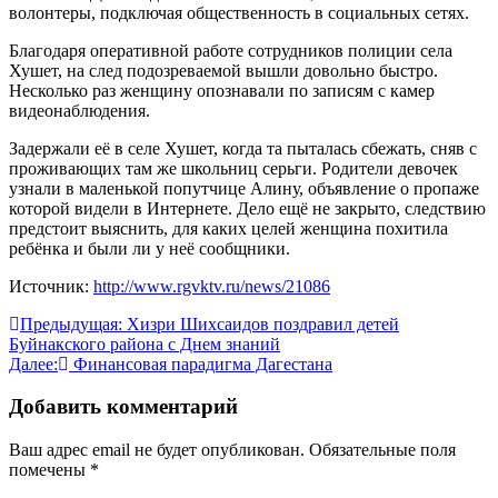
волонтеры, подключая общественность в социальных сетях.
Благодаря оперативной работе сотрудников полиции села
Хушет, на след подозреваемой вышли довольно быстро.
Несколько раз женщину опознавали по записям с камер
видеонаблюдения.
Задержали её в селе Хушет, когда та пыталась сбежать, сняв с
проживающих там же школьниц серьги. Родители девочек
узнали в маленькой попутчице Алину, объявление о пропаже
которой видели в Интернете. Дело ещё не закрыто, следствию
предстоит выяснить, для каких целей женщина похитила
ребёнка и были ли у неё сообщники.
Источник:
http://www.rgvktv.ru/news/21086
Навигация
Предыдущая:
Хизри Шихсаидов поздравил детей
Буйнакского района с Днем знаний
по
Далее:
Финансовая парадигма Дагестана
записям
Добавить комментарий
Ваш адрес email не будет опубликован.
Обязательные поля
помечены
*