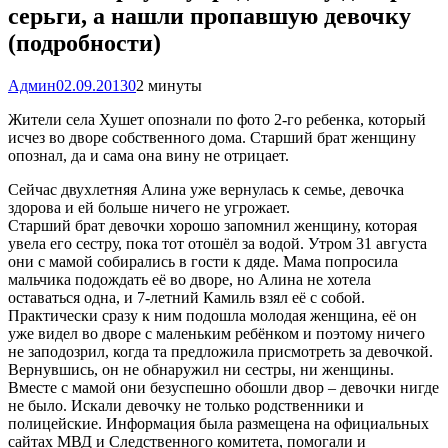
серьги, а нашли пропавшую девочку
(подробности)
Админ
02.09.2013
0
2 минуты
Жители села Хушет опознали по фото 2-го ребенка, который
исчез во дворе собственного дома. Старший брат женщину
опознал, да и сама она вину не отрицает.
Сейчас двухлетняя Алина уже вернулась к семье, девочка
здорова и ей больше ничего не угрожает.
Старший брат девочки хорошо запомнил женщину, которая
увела его сестру, пока тот отошёл за водой. Утром 31 августа
они с мамой собирались в гости к дяде. Мама попросила
мальчика подождать её во дворе, но Алина не хотела
оставаться одна, и 7-летний Камиль взял её с собой.
Практически сразу к ним подошла молодая женщина, её он
уже видел во дворе с маленьким ребёнком и поэтому ничего
не заподозрил, когда та предложила присмотреть за девочкой.
Вернувшись, он не обнаружил ни сестры, ни женщины.
Вместе с мамой они безуспешно обошли двор – девочки нигде
не было. Искали девочку не только родственники и
полицейские. Информация была размещена на официальных
сайтах МВД и Следственного комитета, помогали и