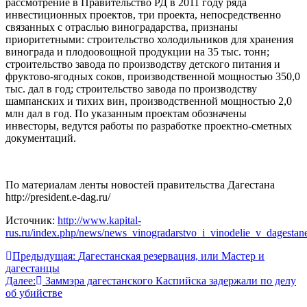
рассмотрение в Правительство РД в 2011 году ряда
инвестиционных проектов, три проекта, непосредственно
связанных с отраслью виноградарства, признаны
приоритетными: строительство холодильников для хранения
винограда и плодоовощной продукции на 35 тыс. тонн;
строительство завода по производству детского питания и
фруктово-ягодных соков, производственной мощностью 350,0
тыс. дал в год; строительство завода по производству
шампанских и тихих вин, производственной мощностью 2,0
млн дал в год. По указанным проектам обозначены
инвесторы, ведутся работы по разработке проектно-сметных
документаций.
По материалам ленты новостей правительства Дагестана
http://president.e-dag.ru/
Источник:
http://www.kapital-
rus.ru/index.php/news/news_vinogradarstvo_i_vinodelie_v_dagestan
Навигация
Предыдущая:
Дагестанская резервация, или Мастер и
дагестанцы
по
Далее:
Заммэра дагестанского Каспийска задержали по делу
записям
об убийстве