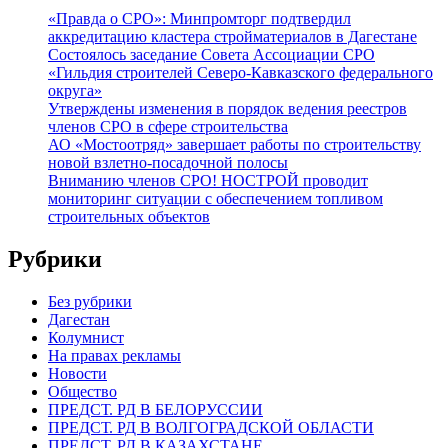
«Правда о СРО»: Минпромторг подтвердил
аккредитацию кластера стройматериалов в Дагестане
Состоялось заседание Совета Ассоциации СРО
«Гильдия строителей Северо-Кавказского федерального
округа»
Утверждены изменения в порядок ведения реестров
членов СРО в сфере строительства
АО «Мостоотряд» завершает работы по строительству
новой взлетно-посадочной полосы
Вниманию членов СРО! НОСТРОЙ проводит
мониторинг ситуации с обеспечением топливом
строительных объектов
Рубрики
Без рубрики
Дагестан
Колумнист
На правах рекламы
Новости
Общество
ПРЕДСТ. РД В БЕЛОРУССИИ
ПРЕДСТ. РД В ВОЛГОГРАДСКОЙ ОБЛАСТИ
ПРЕДСТ. РД В КАЗАХСТАНЕ