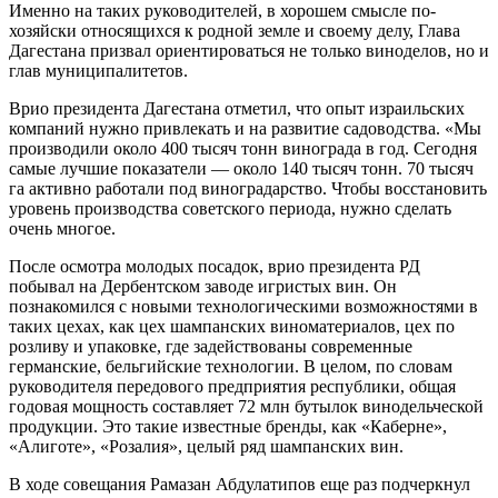
Именно на таких руководителей, в хорошем смысле по-
хозяйски относящихся к родной земле и своему делу, Глава
Дагестана призвал ориентироваться не только виноделов, но и
глав муниципалитетов.
Врио президента Дагестана отметил, что опыт израильских
компаний нужно привлекать и на развитие садоводства. «Мы
производили около 400 тысяч тонн винограда в год. Сегодня
самые лучшие показатели — около 140 тысяч тонн. 70 тысяч
га активно работали под виноградарство. Чтобы восстановить
уровень производства советского периода, нужно сделать
очень многое.
После осмотра молодых посадок, врио президента РД
побывал на Дербентском заводе игристых вин. Он
познакомился с новыми технологическими возможностями в
таких цехах, как цех шампанских виноматериалов, цех по
розливу и упаковке, где задействованы современные
германские, бельгийские технологии. В целом, по словам
руководителя передового предприятия республики, общая
годовая мощность составляет 72 млн бутылок винодельческой
продукции. Это такие известные бренды, как «Каберне»,
«Алиготе», «Розалия», целый ряд шампанских вин.
В ходе совещания Рамазан Абдулатипов еще раз подчеркнул