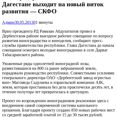
Дагестане выходит на новый виток
развития — СКФО
Админ
30.05.2013
0
1 минуты
Врио президента РД Рамазан Абдулатипов провел в
Дербентском районе выездное рабочее совещание по вопросу
развития виноградарства и виноделия, сообщают пресс-
службы правительства республики. Глава Дагестана до начала
совещания осмотрел молодые виноградники в селе Дарваг
Табасаранского района.
Ухоженные ряды однолетней виноградной лозы,
разместившиеся на 800 га ранее заброшенной земли,
порадовали руководство республики. Совместными усилиями
генерального директора ОАО «Дербентский завод игристых
вин» Магомеда Садулаева и израильской компании AIK,
земля, которая простаивала без дела практически десять лет, в
течение полутора лет превратилась в цветущую.
Проект по возрождению виноградников реализован здесь с
внедрением самой современной системы капельного
орошения. Благодаря проекту создано 850 новых рабочих мест
со средней заработной платой от 15 до 30 тысяч рублей.