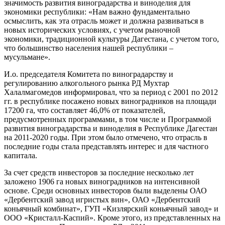
значимость развития виноградарства и виноделия для
экономики республики: «Нам важно фундаментально
осмыслить, как эта отрасль может и должна развиваться в
новых исторических условиях, с учетом рыночной
экономики, традиционной культуры Дагестана, с учетом того,
что большинство населения нашей республики –
мусульмане».
И.о. председателя Комитета по виноградарству и
регулированию алкогольного рынка РД Мухтар
Халалмагомедов информировал, что за период с 2001 по 2012
гг. в республике посажено новых виноградников на площади
17200 га, что составляет 46,0% от показателей,
предусмотренных программами, в том числе и Программой
развития виноградарства и виноделия в Республике Дагестан
на 2011-2020 годы. При этом было отмечено, что отрасль в
последние годы стала представлять интерес и для частного
капитала.
За счет средств инвесторов за последние несколько лет
заложено 1906 га новых виноградников на интенсивной
основе. Среди основных инвесторов были выделены ОАО
«Дербентский завод игристых вин», ОАО «Дербентский
коньячный комбинат», ГУП «Кизлярский коньячный завод» и
ООО «Кристалл-Каспий». Кроме этого, из представленных на