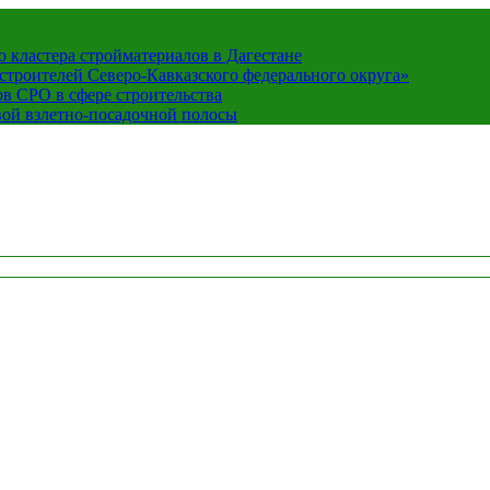
кластера стройматериалов в Дагестане
строителей Северо-Кавказского федерального округа»
в СРО в сфере строительства
вой взлетно-посадочной полосы