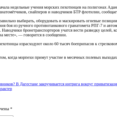
ала недельные учения морских пехотинцев на полигонах Адана
гранатомётчиков, снайперов и наводчиков БТР флотилии, сообща
равильно выбирать, оборудовать и маскировать огневые позиции
ия боя из ручного противотанкового гранатомета РПГ-7 и автома
. Наводчики бронетранспортеров учатся вести разведку целей, 
на месте», — говорится в сообщении.
 пехотинцы израсходуют около 60 тысяч боеприпасов к стрелково
м, когда морпехи примут участие в месячных полевых выходах
овников? В Дагестане закручивается интрига вокруг приватизац
арактер
ечены
*