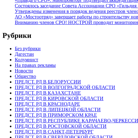
«Правда о СРО»: Минпромторг подтвердил аккредитацию 
Состоялось заседание Совета Ассоциации СРО «Гильдия 
Утверждены изменения в порядок ведения реестров члено
АО «Мостоотряд» завершает работы по строительству но
Вниманию членов СРО! НОСТРОЙ проводит мониторинг 
Рубрики
Без рубрики
Дагестан
Колумнист
На правах рекламы
Новости
Общество
ПРЕДСТ. РД В БЕЛОРУССИИ
ПРЕДСТ. РД В ВОЛГОГРАДСКОЙ ОБЛАСТИ
ПРЕДСТ. РД В КАЗАХСТАНЕ
ПРЕДСТ. РД В КИРОВСКОЙ ОБЛАСТИ
ПРЕДСТ. РД В КРАСНОДАРЕ
ПРЕДСТ. РД В ЛИПЕЦКОЙ ОБЛАСТИ
ПРЕДСТ. РД В ПРИМОРСКОМ КРАЕ
ПРЕДСТ. РД В РЕСПУБЛИКЕ КАРАЧАЕВО-ЧЕРКЕСС
ПРЕДСТ. РД В РОСТОВСКОЙ ОБЛАСТИ
ПРЕДСТ. РД В САНКТ-ПЕТЕРБУРГ
ПРЕДСТ. РД В СВЕРДЛОВСКОЙ ОБЛАСТИ