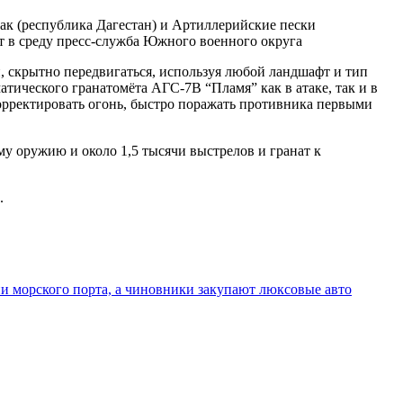
к (республика Дагестан) и Артиллерийские пески
ет в среду пресс-служба Южного военного округа
, скрытно передвигаться, используя любой ландшафт и тип
тического гранатомёта АГС-7В “Пламя” как в атаке, так и в
корректировать огонь, быстро поражать противника первыми
му оружию и около 1,5 тысячи выстрелов и гранат к
.
ии морского порта, а чиновники закупают люксовые авто