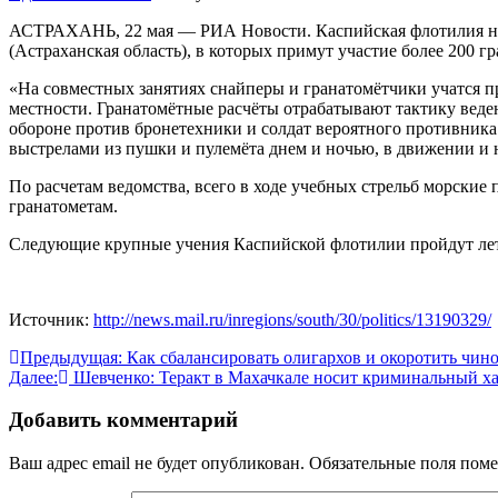
АСТРАХАНЬ, 22 мая — РИА Новости. Каспийская флотилия нач
(Астраханская область), в которых примут участие более 200 
«На совместных занятиях снайперы и гранатомётчики учатся п
местности. Гранатомётные расчёты отрабатывают тактику веден
обороне против бронетехники и солдат вероятного противника
выстрелами из пушки и пулемёта днем и ночью, в движении и 
По расчетам ведомства, всего в ходе учебных стрельб морские
гранатометам.
Следующие крупные учения Каспийской флотилии пройдут лето
Источник:
http://news.mail.ru/inregions/south/30/politics/13190329/
Навигация
Предыдущая:
Как сбалансировать олигархов и окоротить чин
Далее:
Шевченко: Теракт в Махачкале носит криминальный х
по
записям
Добавить комментарий
Ваш адрес email не будет опубликован.
Обязательные поля пом