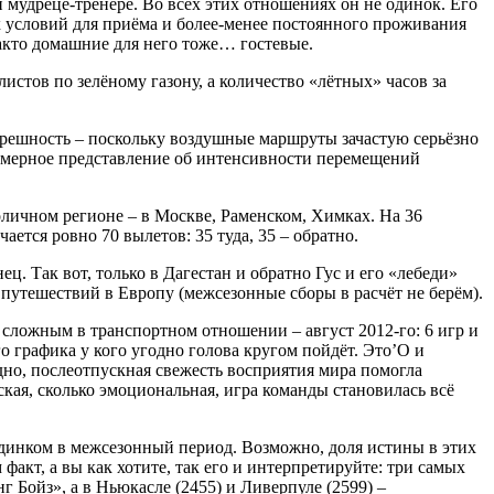
мудреце-тренере. Во всех этих отношениях он не одинок. Его
х условий для приёма и более-менее постоянного проживания
факто домашние для него тоже… гостевые.
стов по зелёному газону, а количество «лётных» часов за
грешность – поскольку воздушные маршруты зачастую серьёзно
римерное представление об интенсивности перемещений
толичном регионе – в Москве, Раменском, Химках. На 36
ется ровно 70 вылетов: 35 туда, 35 – обратно.
ц. Так вот, только в Дагестан и обратно Гус и его «лебеди»
ь путешествий в Европу (межсезонные сборы в расчёт не берём).
сложным в транспортном отношении – август 2012-го: 6 игр и
о графика у кого угодно голова кругом пойдёт. Это’О и
дно, послеотпускная свежесть восприятия мира помогла
ская, сколько эмоциональная, игра команды становилась всё
инком в межсезонный период. Возможно, доля истины в этих
факт, а вы как хотите, так его и интерпретируйте: три самых
 Бойз», а в Ньюкасле (2455) и Ливерпуле (2599) –