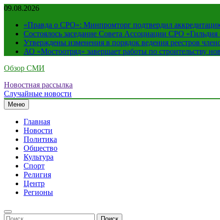
Перейти
09.08.2026
к
«Правда о СРО»: Минпромторг подтвердил аккредитацию 
содержимому
Состоялось заседание Совета Ассоциации СРО «Гильдия 
Утверждены изменения в порядок ведения реестров члено
АО «Мостоотряд» завершает работы по строительству но
Обзор СМИ
Новостная рассылка
Случайные новости
Меню
Главная
Новости
Политика
Общество
Культура
Спорт
Религия
Центр
Регионы
Найти: