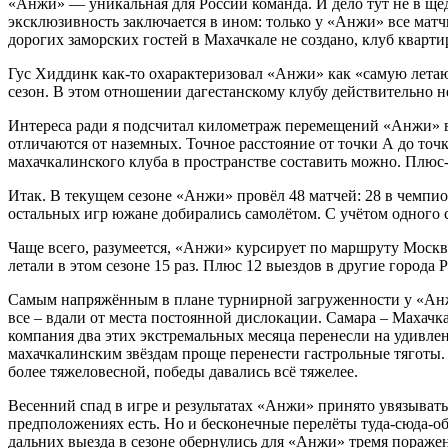
«Анжи» — уникальная для России команда. И дело тут не в ще
эксклюзивность заключается в ином: только у «Анжи» все матч
дорогих заморских гостей в Махачкале не создано, клуб кварт
Гус Хиддинк как-то охарактеризовал «Анжи» как «самую летаю
сезон. В этом отношении дагестанскому клубу действительно не
Интереса ради я подсчитал километраж перемещений «Анжи» в
отличаются от наземных. Точное расстояние от точки А до то
махачкалинского клуба в пространстве составить можно. Плюс
Итак. В текущем сезоне «Анжи» провёл 48 матчей: 28 в чемпион
остальных игр южане добирались самолётом. С учётом одного сп
Чаще всего, разумеется, «Анжи» курсирует по маршруту Москва 
летали в этом сезоне 15 раз. Плюс 12 выездов в другие города
Самым напряжённым в плане турнирной загруженности у «Анжи»
все – вдали от места постоянной дислокации. Самара – Махачка
компания два этих экстремальных месяца перенесли на удивлен
махачкалинским звёздам проще перенести гастрольные тяготы. Н
более тяжеловесной, победы давались всё тяжелее.
Весенний спад в игре и результатах «Анжи» принято увязыва
предположениях есть. Но и бесконечные перелёты туда-сюда-обра
дальних выезда в сезоне обернулись для «Анжи» тремя поражен