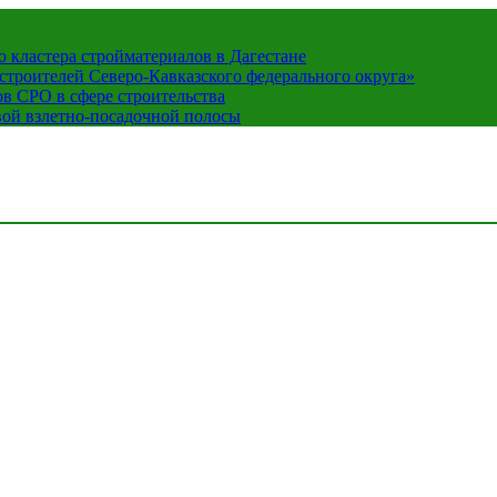
кластера стройматериалов в Дагестане
строителей Северо-Кавказского федерального округа»
в СРО в сфере строительства
вой взлетно-посадочной полосы