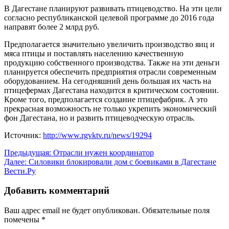
В Дагестане планируют развивать птицеводство. На эти цели
согласно республиканской целевой программе до 2016 года
направят более 2 млрд руб.
Предполагается значительно увеличить производство яиц и
мяса птицы и поставлять населению качественную
продукцию собственного производства. Также на эти деньги
планируется обеспечить предприятия отрасли современным
оборудованием. На сегодняшний день большая их часть на
птицефермах Дагестана находится в критическом состоянии.
Кроме того, предполагается создание птицефабрик. А это
прекрасная возможность не только укрепить экономический
фон Дагестана, но и развить птицеводческую отрасль.
Источник:
http://www.rgvktv.ru/news/19294
Навигация
Предыдущая:
Отрасли нужен координатор
Далее:
Силовики блокировали дом с боевиками в Дагестане
по
Вести.Ру
записям
Добавить комментарий
Ваш адрес email не будет опубликован.
Обязательные поля
помечены
*