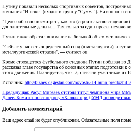
Путину показали несколько спортивных объектов, построенных
компания "Интэкс" (входит в группу "Сумма"). На вопрос о ст
"Целесообразно посмотреть, как это (строительство стадионов) 
дополнительные деньги… Там только за один проект немало воз
Путин также обратил внимание на большой объем металлически
"Сейчас у нас есть определенный спад (в металлургии), а тут в
металлургической отрасли", — считает он.
Кроме строящегося футбольного стадиона Путин побывал во Д
рассказал главе государства об основных этапах подготовки к
этого движения. Планируется, что 13,5 тысячи участников из 1
Источник:
http://biznes-dagestan.com/novosti/314-putin-predlozhil-
Навигация
Предыдущая:
Расул Мирзаев отстоял титул чемпиона мира М
Далее:
Комитет по стандарту «Халял» при ДУМД проводит выс
по
записям
Добавить комментарий
Ваш адрес email не будет опубликован.
Обязательные поля пом