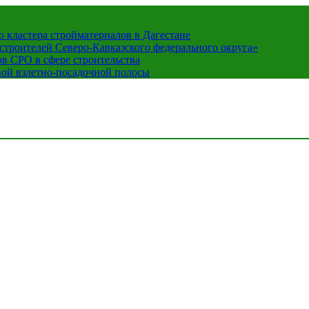
кластера стройматериалов в Дагестане
строителей Северо-Кавказского федерального округа»
в СРО в сфере строительства
вой взлетно-посадочной полосы