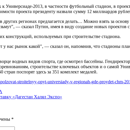
 к Универсиаде-2013, в частности футбольный стадион, в проек
оимости проекта президенту назвали сумму 12 миллиардов рубле
в других регионах предлагается делать… Можно взять за основу э
ьмут", — сказал Путин, имея в виду создание новых проектов с
х конструкций, используемых при строительстве стадиона.
от у нас рынок какой", — сказал он, напомнив, что стадионы пла
ворце водных видов спорта, где осмотрел бассейны. Гендирек
 соревнованиям, строительстве ключевых объектов и о самой Уни
60 стран поспорят здесь за 351 комплект медалей.
ispolzovat-stroitelnyy-opyt-universiady-v-regionah-gde-proydet-chm-20
МА
тавку «Дагестан Халял Экспо»
ечены
*