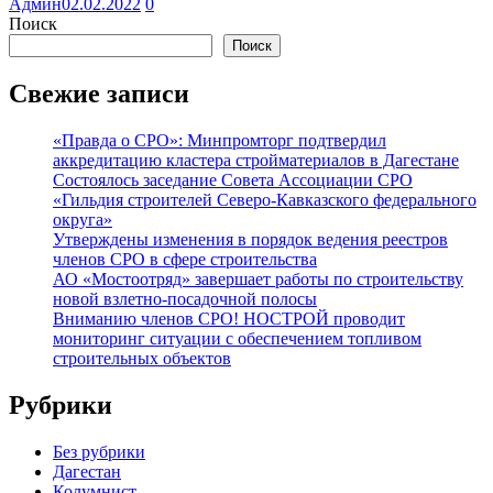
Админ
02.02.2022
0
Поиск
Поиск
Свежие записи
«Правда о СРО»: Минпромторг подтвердил
аккредитацию кластера стройматериалов в Дагестане
Состоялось заседание Совета Ассоциации СРО
«Гильдия строителей Северо-Кавказского федерального
округа»
Утверждены изменения в порядок ведения реестров
членов СРО в сфере строительства
АО «Мостоотряд» завершает работы по строительству
новой взлетно-посадочной полосы
Вниманию членов СРО! НОСТРОЙ проводит
мониторинг ситуации с обеспечением топливом
строительных объектов
Рубрики
Без рубрики
Дагестан
Колумнист