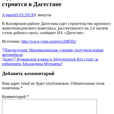
строится в Дагестане
Админ
05.03.2013
0
1 минуты
В Кизлярском районе Дагестана идет строительство крупного
животноводческого комплекса, рассчитанного на 2,4 тысячи
голов дойного скота, сообщает ИА «Дагестан».
Источник:
http://www.yuga.ru/news/288582/
Навигация
Предыдущая:
Махачкалинская «скорая» получила новые
автомобили
по
Далее:
Кумыкские кланы и Абдулатипов Кто стоит за
записям
избиением Абсалидина Мурзаева?
Добавить комментарий
Ваш адрес email не будет опубликован.
Обязательные поля
помечены
*
Комментарий
*