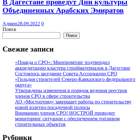
В Дагестане проведут Дни культуры
Объединенных Арабских Эмиратов
Админ
28.09.2022
0
Поиск
Поиск
Свежие записи
«Правда о СРО»: Минпромторг подтвердил
аккредитацию кластера стройматериалов в Дагестане
Состоялось заседание Совета Ассоциации СРО
«Гильдия строителей Северо-Кавказского федерального
округа»
Утверждены изменения в порядок ведения реестров
членов СРО в сфере строительства
АО «Мостоотряд» завершает работы по строительству
новой взлетно-посадочной полосы
Вниманию членов СРО! НОСТРОЙ проводит
мониторинг ситуации с обеспечением топливом
строительных объектов
Рубрики