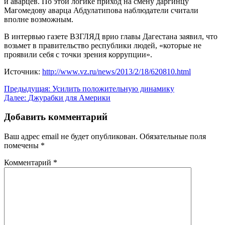
и аварцев. По этой логике приход на смену даргинцу
Магомедову аварца Абдулатипова наблюдатели считали
вполне возможным.
В интервью газете ВЗГЛЯД врио главы Дагестана заявил, что
возьмет в правительство республики людей, «которые не
проявили себя с точки зрения коррупции».
Источник:
http://www.vz.ru/news/2013/2/18/620810.html
Навигация
Предыдущая:
Усилить положительную динамику
Далее:
Джурабки для Америки
по
записям
Добавить комментарий
Ваш адрес email не будет опубликован.
Обязательные поля
помечены
*
Комментарий
*