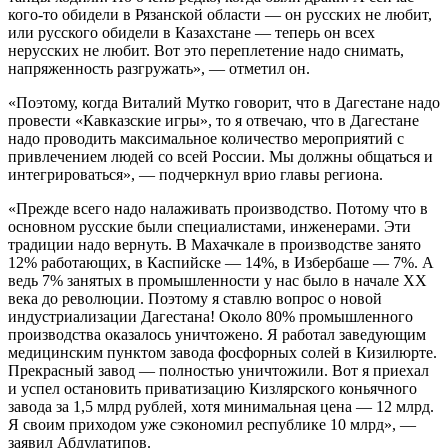
кого-то обидели в Рязанской области — он русских не любит,
или русского обидели в Казахстане — теперь он всех
нерусских не любит. Вот это переплетение надо снимать,
напряженность разгружать», — отметил он.
«Поэтому, когда Виталий Мутко говорит, что в Дагестане надо
провести «Кавказские игры», то я отвечаю, что в Дагестане
надо проводить максимальное количество мероприятий с
привлечением людей со всей России. Мы должны общаться и
интегрироваться», — подчеркнул врио главы региона.
«Прежде всего надо налаживать производство. Потому что в
основном русские были специалистами, инженерами. Эти
традиции надо вернуть. В Махачкале в производстве занято
12% работающих, в Каспийске — 14%, в Избербаше — 7%. А
ведь 7% занятых в промышленности у нас было в начале XX
века до революции. Поэтому я ставлю вопрос о новой
индустриализации Дагестана! Около 80% промышленного
производства оказалось уничтожено. Я работал заведующим
медицинским пунктом завода фосфорных солей в Кизилюрте.
Прекрасный завод — полностью уничтожили. Вот я приехал
и успел остановить приватизацию Кизлярского коньячного
завода за 1,5 млрд рублей, хотя минимальная цена — 12 млрд.
Я своим приходом уже сэкономил республике 10 млрд», —
заявил Абдулатипов.