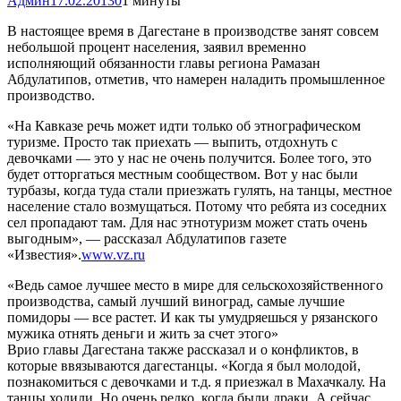
Админ
17.02.2013
0
1 минуты
В настоящее время в Дагестане в производстве занят совсем
небольшой процент населения, заявил временно
исполняющий обязанности главы региона Рамазан
Абдулатипов, отметив, что намерен наладить промышленное
производство.
«На Кавказе речь может идти только об этнографическом
туризме. Просто так приехать — выпить, отдохнуть с
девочками — это у нас не очень получится. Более того, это
будет отторгаться местным сообществом. Вот у нас были
турбазы, когда туда стали приезжать гулять, на танцы, местное
население стало возмущаться. Потому что ребята из соседних
сел пропадают там. Для нас этнотуризм может стать очень
выгодным», — рассказал Абдулатипов газете
«Известия».
www.vz.ru
«Ведь самое лучшее место в мире для сельскохозяйственного
производства, самый лучший виноград, самые лучшие
помидоры — все растет. И как ты умудряешься у рязанского
мужика отнять деньги и жить за счет этого»
Врио главы Дагестана также рассказал и о конфликтов, в
которые ввязываются дагестанцы. «Когда я был молодой,
познакомиться с девочками и т.д. я приезжал в Махачкалу. На
танцы ходили. Но очень редко, когда были драки. А сейчас