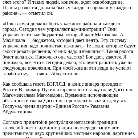
счет этого? И таких людей, конечно, ждет освобождение.
Планы развития должны быть у каждого города и у каждого
района», — отметил он.
«Показатели должны быть у каждого района и каждого
города. Сегодня чем управляют администрации? Они
управляют только бюджетом, который дает Махачкала. А
Махачкала — бюджетом, который дает центр. Эту систему
управления надо полностью изживать. Те люди, которые будут
саботировать решения, от них надо избавляться. Такая работа
будет делаться. Насколько она удастся? Бог даст, удастся. Я
понимаю, все, что я сегодня делаю, это будет работать уже на
следующие поколения. При моей жизни эти вещи не успеют
заработать», — заявил Абдулатипов.
Как сообщала газета ВЗГЛЯД, в конце января президент
России Владимир Путин отправил в отставку главу Дагестана
Магомедсалама Магомедова. Временно исполняющим
обязанности главы Дагестана президент назначил депутата
Госдумы, члена партии «Единая Россия» Рамазана
Абдулатипова.
Согласно принятой в республике негласной традиции
ключевой пост в администрации по очереди занимают
представители двух крупнейших местных народов: даргинцев