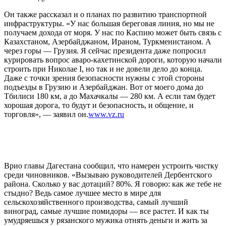
Он также рассказал и о планах по развитию транспортной
инфраструктуры. «У нас большая береговая линия, но мы не
получаем дохода от моря. У нас по Каспию может быть связь с
Казахстаном, Азербайджаном, Ираном, Туркменистаном. А
через горы — Грузия. Я сейчас президента даже попросил
курировать вопрос аваро-кахетинской дороги, которую начали
строить при Николае I, но так и не довели дело до конца.
Даже с точки зрения безопасности нужны с этой стороны
подъезды в Грузию и Азербайджан. Вот от моего дома до
Тбилиси 180 км, а до Махачкалы — 280 км. А если там будет
хорошая дорога, то будут и безопасность, и общение, и
торговля», — заявил он.
www.vz.ru
Врио главы Дагестана сообщил, что намерен устроить чистку
среди чиновников. «Вызываю руководителей Дербентского
района. Сколько у вас дотаций? 80%. Я говорю: как же тебе не
стыдно? Ведь самое лучшее место в мире для
сельскохозяйственного производства, самый лучший
виноград, самые лучшие помидоры — все растет. И как ты
умудряешься у рязанского мужика отнять деньги и жить за