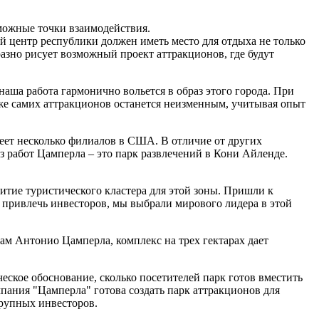
можные точки взаимодействия.
й центр республики должен иметь место для отдыха не только
разно рисует возможный проект аттракционов, где будут
наша работа гармонично вольется в образ этого города. При
же самих аттракционов останется неизменным, учитывая опыт
еет несколько филиалов в США. В отличие от других
з работ Цамперла – это парк развлечений в Кони Айленде.
итие туристического кластера для этой зоны. Пришли к
ы привлечь инвесторов, мы выбрали мирового лидера в этой
вам Антонио Цамперла, комплекс на трех гектарах дает
ское обоснование, сколько посетителей парк готов вместить
мпания "Цамперла" готова создать парк аттракционов для
 крупных инвесторов.