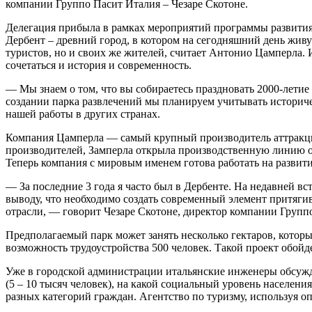
компании Группо Пасит Италия – Чезаре Скотоне.
Делегация прибыла в рамках мероприятий программы развития 
Дербент – древний город, в котором на сегодняшний день живу
туристов, но и своих же жителей, считает Антонио Цамперла. 
сочетаться и история и современность.
— Мы знаем о том, что вы собираетесь праздновать 2000-летие 
создании парка развлечений мы планируем учитывать историче
нашей работы в других странах.
Компания Цамперла — самый крупный производитель аттракцио
производителей, Замперла открыла производственную линию от
Теперь компания с мировым именем готова работать на развити
— За последние 3 года я часто был в Дербенте. На недавней в
выводу, что необходимо создать современный элемент притягив
отрасли, — говорит Чезаре Скотоне, директор компании Групп
Предполагаемый парк может занять несколько гектаров, которы
возможность трудоустройства 500 человек. Такой проект обойд
Уже в городской администрации итальянские инженеры обсужда
(5 – 10 тысяч человек), на какой социальный уровень населени
разных категорий граждан. Агентство по туризму, используя о