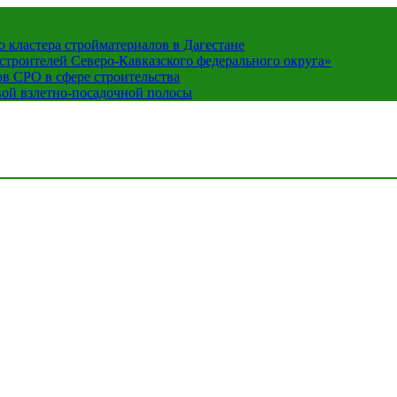
кластера стройматериалов в Дагестане
строителей Северо-Кавказского федерального округа»
в СРО в сфере строительства
вой взлетно-посадочной полосы