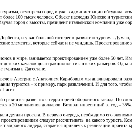
туризма, осмотрела город и уже в администрации обсудила воз
т более 100 тысяч человек. Объект наследия Юнеско и туристски
Изучая город с высоты, президент итальянской компании уже об
Дербента, и у вас большой интерес к развитию туризма. Думаю, 
ские элементы, которые сейчас и не увидишь. Проектирование 
нов в мире, занимается проектированием уже более 50 лет. Им
 детских качалок до аттракционов гигантских размеров. Одна и
е туризма в Дагестане.
стрече в Австрии с Анатолием Карибовым мы анализировали разв
ания туристов – к примеру, парк развлечений. И для того, чтоб
о Пасит.
й сравнится разве что с территорией оборонного завода. По сло
ется в 20 миллионов долларов. Возврат инвестиций за год – 35%.
ли детали проекта. В первую очередь, необходимо его экономиче
я проектировщикам следует рассчитывать, на какого туриста. Ко
пыт мирового лидера, старается привлечь к реализации проекта