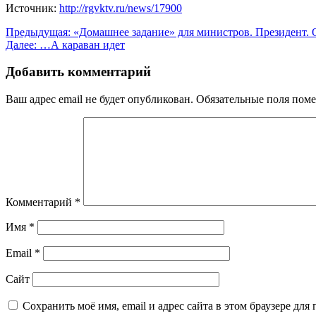
Источник:
http://rgvktv.ru/news/17900
Навигация
Предыдущая:
«Домашнее задание» для министров. Президент. 
Далее:
…А караван идет
по
записям
Добавить комментарий
Ваш адрес email не будет опубликован.
Обязательные поля пом
Комментарий
*
Имя
*
Email
*
Сайт
Сохранить моё имя, email и адрес сайта в этом браузере д