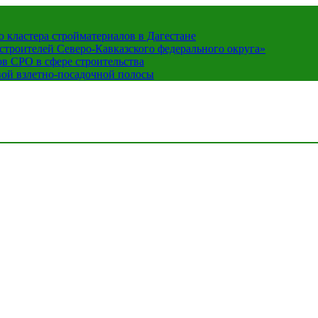
кластера стройматериалов в Дагестане
строителей Северо-Кавказского федерального округа»
в СРО в сфере строительства
вой взлетно-посадочной полосы