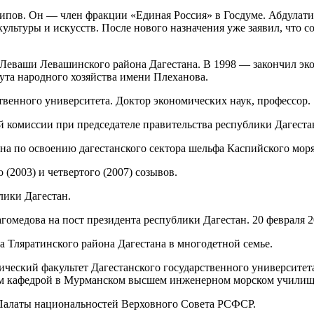
ипов. Он — член фракции «Единая Россия» в Госдуме. Абдулатип
льтуры и искусств. После нового назначения уже заявил, что со
Леваши Левашинского района Дагестана. В 1998 — закончил эко
ута народного хозяйства имени Плеханова.
твенного университета. Доктор экономических наук, профессор.
й комиссии при председателе правительства республики Дагеста
на по освоению дагестанского сектора шельфа Каспийского моря
 (2003) и четвертого (2007) созывов.
лики Дагестан.
гомедова на пост президента республики Дагестан. 20 февраля 
та Тляратинского района Дагестана в многодетной семье.
ический факультет Дагестанского государственного университет
им кафедрой в Мурманском высшем инженерном морском училище
 Палаты национальностей Верховного Совета РСФСР.