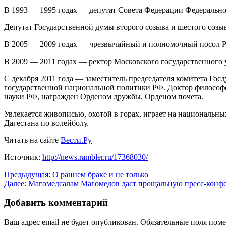
В 1993 — 1995 годах — депутат Совета Федерации Федерально
Депутат Государственной думы второго созыва и шестого созы
В 2005 — 2009 годах — чрезвычайный и полномочный посол Р
В 2009 — 2011 годах — ректор Московского государственного 
С декабря 2011 года — заместитель председателя комитета Го
государственной национальной политики РФ. Доктор философск
науки РФ, награжден Орденом дружбы, Орденом почета.
Увлекается живописью, охотой в горах, играет на национальн
Дагестана по волейболу.
Читать на сайте
Вести.Ру
Источник:
http://news.rambler.ru/17368030/
Навигация
Предыдущая:
О раннем браке и не только
Далее:
Магомедсалам Магомедов даст прощальную пресс-конф
по
записям
Добавить комментарий
Ваш адрес email не будет опубликован.
Обязательные поля пом