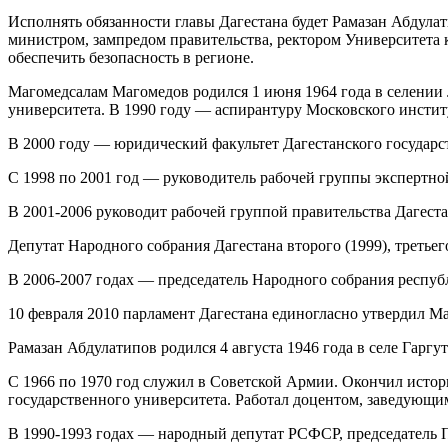
Исполнять обязанности главы Дагестана будет Рамазан Абдулат
министром, зампредом правительства, ректором Университета ку
обеспечить безопасность в регионе.
Магомедсалам Магомедов родился 1 июня 1964 года в селении 
университета. В 1990 году — аспирантуру Московского инстит
В 2000 году — юридический факультет Дагестанского государс
С 1998 по 2001 год — руководитель рабочей группы экспертно
В 2001-2006 руководит рабочей группой правительства Дагеста
Депутат Народного собрания Дагестана второго (1999), третьего
В 2006-2007 годах — председатель Народного собрания респуб
10 февраля 2010 парламент Дагестана единогласно утвердил Ма
Рамазан Абдулатипов родился 4 августа 1946 года в селе Гаргу
С 1966 по 1970 год служил в Советской Армии. Окончил истор
государственного университета. Работал доцентом, заведующ
В 1990-1993 годах — народный депутат РСФСР, председатель