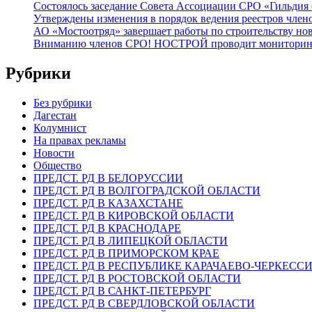
Состоялось заседание Совета Ассоциации СРО «Гильдия 
Утверждены изменения в порядок ведения реестров члено
АО «Мостоотряд» завершает работы по строительству но
Вниманию членов СРО! НОСТРОЙ проводит мониторинг 
Рубрики
Без рубрики
Дагестан
Колумнист
На правах рекламы
Новости
Общество
ПРЕДСТ. РД В БЕЛОРУССИИ
ПРЕДСТ. РД В ВОЛГОГРАДСКОЙ ОБЛАСТИ
ПРЕДСТ. РД В КАЗАХСТАНЕ
ПРЕДСТ. РД В КИРОВСКОЙ ОБЛАСТИ
ПРЕДСТ. РД В КРАСНОДАРЕ
ПРЕДСТ. РД В ЛИПЕЦКОЙ ОБЛАСТИ
ПРЕДСТ. РД В ПРИМОРСКОМ КРАЕ
ПРЕДСТ. РД В РЕСПУБЛИКЕ КАРАЧАЕВО-ЧЕРКЕСС
ПРЕДСТ. РД В РОСТОВСКОЙ ОБЛАСТИ
ПРЕДСТ. РД В САНКТ-ПЕТЕРБУРГ
ПРЕДСТ. РД В СВЕРДЛОВСКОЙ ОБЛАСТИ