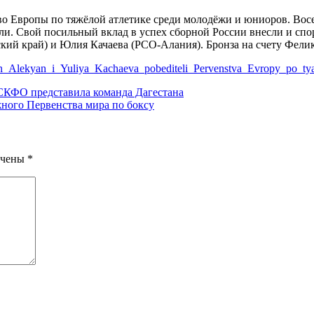
о Европы по тяжёлой атлетике среди молодёжи и юниоров. Восе
али. Свой посильный вклад в успех сборной России внесли и с
ский край) и Юлия Качаева (РСО-Алания). Бронза на счету Фелик
n_Alekyan_i_Yuliya_Kachaeva_pobediteli_Pervenstva_Evropy_po_tyaj
 СКФО представила команда Дагестана
жного Первенства мира по боксу
ечены
*