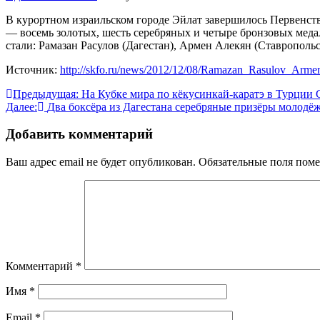
В курортном израильском городе Эйлат завершилось Первенств
— восемь золотых, шесть серебряных и четыре бронзовых мед
стали: Рамазан Расулов (Дагестан), Армен Алекян (Ставрополь
Источник:
http://skfo.ru/news/2012/12/08/Ramazan_Rasulov_Arme
Навигация
Предыдущая:
На Кубке мира по кёкусинкай-каратэ в Турции
Далее:
Два боксёра из Дагестана серебряные призёры молодё
по
записям
Добавить комментарий
Ваш адрес email не будет опубликован.
Обязательные поля пом
Комментарий
*
Имя
*
Email
*