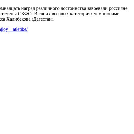
мнадцать наград различного достоинства завоевали россияне
портсмены СКФО. В своих весовых категориях чемпионами
са Халибекова (Дагестан).
loy__atletike/