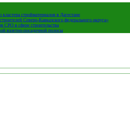
кластера стройматериалов в Дагестане
строителей Северо-Кавказского федерального округа»
в СРО в сфере строительства
вой взлетно-посадочной полосы