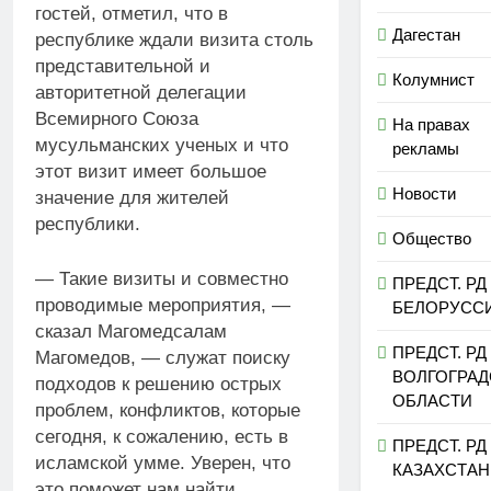
гостей, отметил, что в
Дагестан
республике ждали визита столь
представительной и
Колумнист
авторитетной делегации
Всемирного Союза
На правах
мусульманских ученых и что
рекламы
этот визит имеет большое
Новости
значение для жителей
республики.
Общество
— Такие визиты и совместно
ПРЕДСТ. РД
проводимые мероприятия, —
БЕЛОРУСС
сказал Магомедсалам
ПРЕДСТ. РД
Магомедов, — служат поиску
ВОЛГОГРА
подходов к решению острых
ОБЛАСТИ
проблем, конфликтов, которые
сегодня, к сожалению, есть в
ПРЕДСТ. РД
исламской умме. Уверен, что
КАЗАХСТАН
это поможет нам найти