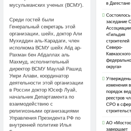
в Дагестане
мусульманских ученых (ВСМУ).
Состоялось
Среди гостей были
заседание 
Генеральный секретарь этой
Ассоциаци
организации, шейх, доктор Али
«Гильдия
Мухиддин аль-Карадаги, член
строителей
Северо-
исполкома ВСМУ шейх Абд ар-
Кавказского
Рахман бен Абдаллах аль
федерально
Махмуд, исполнительный
округа»
директор ВСМУ Маулай Рашид
Умри Алави, координатор
Утвержден
деятельности этой организации
изменения в
в России доктор Юсеф Луай,
порядок ве
начальник Департамента по
реестров чл
взаимодействию с
СРО в сфер
религиозными организациями
строительс
Управления Президента РФ по
АО «Мостоо
внутренней политике Илья
завершает