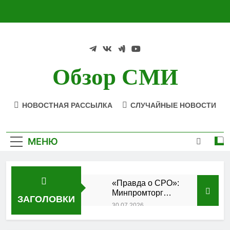
Перейти
к
содержимому
Обзор СМИ
НОВОСТНАЯ РАССЫЛКА
СЛУЧАЙНЫЕ НОВОСТИ
МЕНЮ
«Правда о СРО»:
Минпромторг
ЗАГОЛОВКИ
подтвердил
30.07.2026
аккредитацию
Состоялось
кластера
заседание Совета