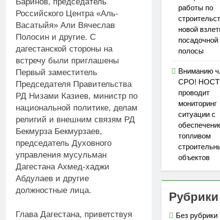
Баринов, председатель
работы по
Российского Центра «Аль-
строительс
Васатыйя» Али Вячеслав
новой взлет
Полосин и другие. С
посадочной
дагестанской стороны на
полосы
встречу были приглашены
Вниманию ч
Первый заместитель
СРО! НОС
Председателя Правительства
проводит
РД Низами Казиев, министр по
мониторинг
национальной политике, делам
ситуации с
религий и внешним связям РД
обеспечени
Бекмурза Бекмурзаев,
топливом
председатель Духовного
строительн
управления мусульман
объектов
Дагестана Ахмед-хаджи
Абдулаев и другие
должностные лица.
Рубрики
Глава Дагестана, приветствуя
Без рубрики