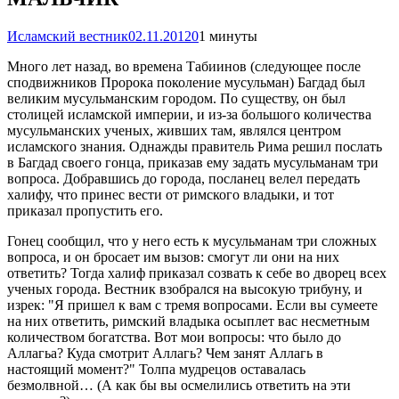
Исламский вестник
02.11.2012
0
1 минуты
Много лет назад, во времена Табиинов (следующее после
сподвижников Пророка поколение мусульман) Багдад был
великим мусульманским городом. По существу, он был
столицей исламской империи, и из-за большого количества
мусульманских ученых, живших там, являлся центром
исламского знания. Однажды правитель Рима решил послать
в Багдад своего гонца, приказав ему задать мусульманам три
вопроса. Добравшись до города, посланец велел передать
халифу, что принес вести от римского владыки, и тот
приказал пропустить его.
Гонец сообщил, что у него есть к мусульманам три сложных
вопроса, и он бросает им вызов: смогут ли они на них
ответить? Тогда халиф приказал созвать к себе во дворец всех
ученых города. Вестник взобрался на высокую трибуну, и
изрек: "Я пришел к вам с тремя вопросами. Если вы сумеете
на них ответить, римский владыка осыплет вас несметным
количеством богатства. Вот мои вопросы: что было до
Аллагьа? Куда смотрит Аллагь? Чем занят Аллагь в
настоящий момент?" Толпа мудрецов оставалась
безмолвной… (А как бы вы осмелились ответить на эти