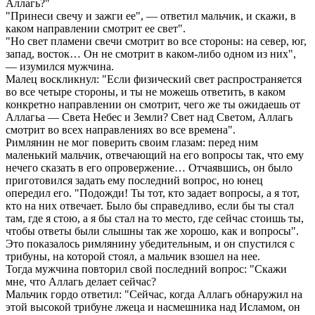
Аллагь?"
"Принеси свечу и зажги ее", — ответил мальчик, и скажи, в
каком направлении смотрит ее свет".
"Но свет пламени свечи смотрит во все стороны: на север, юг,
запад, восток… Он не смотрит в каком-либо одном из них",
— изумился мужчина.
Малец воскликнул: "Если физический свет распространяется
во все четыре стороны, и ты не можешь ответить, в каком
конкретно направлении он смотрит, чего же ты ожидаешь от
Аллагьа — Света Небес и Земли? Свет над Светом, Аллагь
смотрит во всех направлениях во все времена".
Римлянин не мог поверить своим глазам: перед ним
маленький мальчик, отвечающий на его вопросы так, что ему
нечего сказать в его опровержение… Отчаявшись, он было
приготовился задать ему последний вопрос, но юнец
опередил его. "Подожди! Ты тот, кто задает вопросы, а я тот,
кто на них отвечает. Было бы справедливо, если бы ты стал
там, где я стою, а я бы стал на то место, где сейчас стоишь ты,
чтобы ответы были слышны так же хорошо, как и вопросы".
Это показалось римлянину убедительным, и он спустился с
трибуны, на которой стоял, а мальчик взошел на нее.
Тогда мужчина повторил свой последний вопрос: "Скажи
мне, что Аллагь делает сейчас?
Мальчик гордо ответил: "Сейчас, когда Аллагь обнаружил на
этой высокой трибуне лжеца и насмешника над Исламом, он