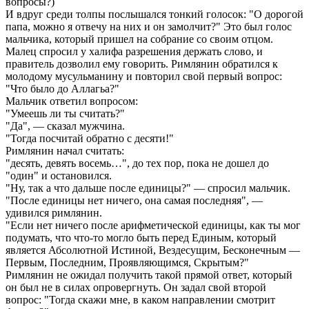
вопросы?)
И вдруг среди толпы послышался тонкий голосок: "О дорогой
папа, можно я отвечу на них и он замолчит?" Это был голос
мальчика, который пришел на собрание со своим отцом.
Малец спросил у халифа разрешения держать слово, и
правитель дозволил ему говорить. Римлянин обратился к
молодому мусульманину и повторил свой первый вопрос:
"Что было до Аллагьа?"
Мальчик ответил вопросом:
"Умеешь ли ты считать?"
"Да", — сказал мужчина.
"Тогда посчитай обратно с десяти!"
Римлянин начал считать:
"десять, девять восемь…", до тех пор, пока не дошел до
"один" и остановился.
"Ну, так а что дальше после единицы?" — спросил мальчик.
"После единицы нет ничего, она самая последняя", —
удивился римлянин.
"Если нет ничего после арифметической единицы, как ты мог
подумать, что что-то могло быть перед Единым, который
является Абсолютной Истиной, Вездесущим, Бесконечным —
Первым, Последним, Проявляющимся, Скрытым?"
Римлянин не ожидал получить такой прямой ответ, который
он был не в силах опровергнуть. Он задал свой второй
вопрос: "Тогда скажи мне, в каком направлении смотрит