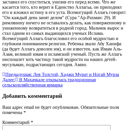
заставил его спуститься, унизив его перед всеми. Что же
касается того, кто верит в Единство Аллагьа, он приподнял
его и вложил истину в его уста. Всемогущий Аллагь говорит:
"Он каждый день занят делом" (Сура "Ар-Рахман: 29). И
римлянину ничего не оставалось делать, как поверженному и
униженному возвратиться в родной город. Мальчик вырос и
стал одним из самых выдающихся ученых Ислама.
Всемогущий Аллагь благословил его особой мудростью и
глубоким пониманием религии. Ребенка звали Абу Ханифа
(да будет Аллагь доволен им), и он известен, как Имам Аль-
Азам, великий имам и исламский ученый. Пусть же Аллагь
ниспошлет хоть частицу такой мудрости на наших детей-
мусульман, подрастающих сегодня. Амин.
Навигация
Предыдущая:
Лев Толстой, Хаджи Мурат и Ногай Мурза
Далее:
В Махачкале открылась традиционная
по
сельскохозяйственная ярмарка
записям
Добавить комментарий
Ваш адрес email не будет опубликован.
Обязательные поля
помечены
*
Комментарий
*