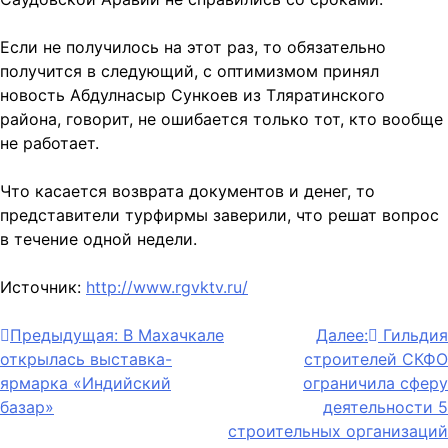
Если не получилось на этот раз, то обязательно
получится в следующий, с оптимизмом принял
новость Абдулнасыр Сункоев из Тляратинского
района, говорит, не ошибается только тот, кто вообще
не работает.
Что касается возврата документов и денег, то
представители турфирмы заверили, что решат вопрос
в течение одной недели.
Источник:
http://www.rgvktv.ru/
Навигация
Предыдущая:
В Махачкале
Далее:
Гильдия
открылась выставка-
строителей СКФО
по
ярмарка «Индийский
ограничила сферу
записям
базар»
деятельности 5
строительных организаций