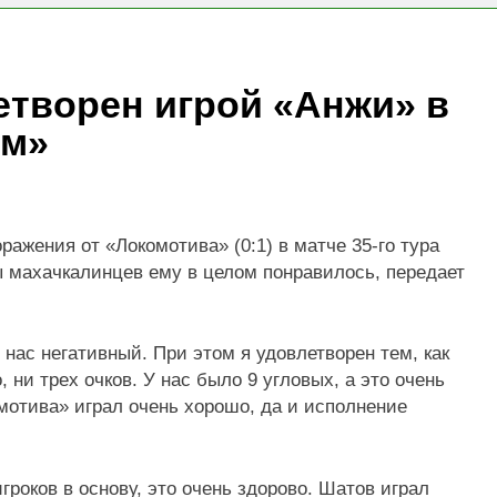
! НОСТРОЙ проводит мониторинг ситуации с обеспечением
етворен игрой «Анжи» в
абор групп по направлениям «Я-ИЖЕНЕР» и «Я-ДИЗАЙНЕР
ом»
ажения от «Локомотива» (0:1) в матче 35-го тура
ы махачкалинцев ему в целом понравилось, передает
 нас негативный. При этом я удовлетворен тем, как
, ни трех очков. У нас было 9 угловых, а это очень
омотива» играл очень хорошо, да и исполнение
роков в основу, это очень здорово. Шатов играл