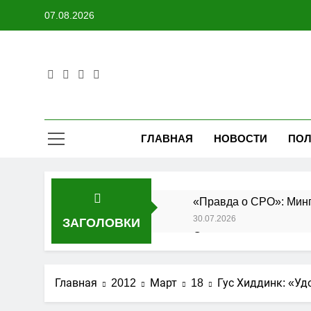
Перейти
07.08.2026
к
содержимому
ГЛАВНАЯ
НОВОСТИ
ПОЛ
«Правда о СРО»: Минп
30.07.2026
ЗАГОЛОВКИ
Состоялось заседание
27.07.2026
Утверждены изменения
Главная
2012
Март
18
Гус Хиддинк: «Уд
25.07.2026
АО «Мостоотряд» заве