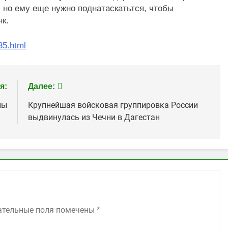
 но ему еще нужно поднатаскатьтся, чтобы
нк.
35.html
я:
Далее:
пы
Крупнейшая войсковая группировка России
выдвинулась из Чечни в Дагестан
ательные поля помечены
*