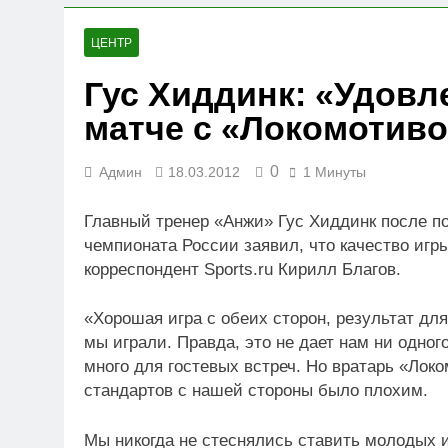
23.07.2026
Вниманию членов СРО
ЦЕНТР
19.07.2026
Гус Хиддинк: «Удовл
Для детей открыли н
матче с «Локомотив
05.07.2026
0
Админ
18.03.2012
1 Минуты
Главный тренер «Анжи» Гус Хиддинк после пор
чемпионата России заявил, что качество игр
корреспондент Sports.ru Кирилл Благов.
«Хорошая игра с обеих сторон, результат для
мы играли. Правда, это не дает нам ни одного
много для гостевых встреч. Но вратарь «Лок
стандартов с нашей стороны было плохим.
Мы никогда не стеснялись ставить молодых иг