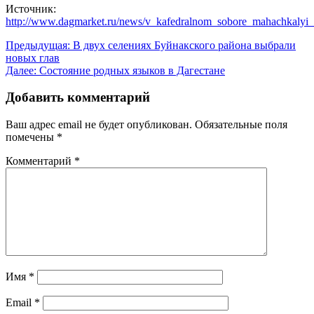
Источник:
http://www.dagmarket.ru/news/v_kafedralnom_sobore_mahachkalyi_v
Навигация
Предыдущая:
В двух селениях Буйнакского района выбрали
новых глав
по
Далее:
Состояние родных языков в Дагестане
записям
Добавить комментарий
Ваш адрес email не будет опубликован.
Обязательные поля
помечены
*
Комментарий
*
Имя
*
Email
*