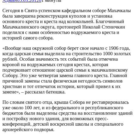
Админ
05.03.2012
0
1 минуты
Сегодня в Свято-успенском кафедральном соборе Махачкалы
была завершена реконструкция куполов и установка
основного креста и креста над колокольней. Благочинный
Махачкалинского округа, протоиерей Николай Стеничкин
поделился с нами особенностью водружаемого креста и
историей самого собора.
«Вообще наш окружной собор берет свое начало с 1906 года,
когда царская семья выделила на строительство 1000 золотых
рублей. Особая значимость тех событий была отмечена
короной на водружаемых сегодня крестах, которая
подчеркивает отношение царской семьи к махачкалинскому
Собору. Это уже четвертая замена главного креста. Главной
причиной замены стала физическая негодность символов
христиан и тот отпечаток истории, который привел к их
замене», – рассказал батюшка.
По словам святого отца, крыша Собора не реставрировалась
уже около 100 лет, и из федерального и республиканского
бюджетов были выделены средства на восстановление зданий
и постройку нового здания, для возможных пресс-
конференций, детской воскресной школы и специального
архиерейского подворья.