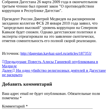
Собрания Дагестана 26 марта 2009 года в окончательном
третьем чтении был принят закон "О противодействии
коррупции в Республике Дагестан".
Президент России Дмитрий Медведев на расширенном
заседании коллегии ФСБ 28 января 2010 года заявил, что
"запредельно высокий" уровень коррупции на Северном
Кавказе будет снижен. Однако дагестанские политики и
эксперты отреагировали на это заявление скептически,
отметив сомнительность его полной скорой реализации.
Источник:
http://dagestan.kavkaz-uzel.ru/articles/187353/
Навигация
Предыдущая:
Повесть Алисы Ганиевой опубликована в
Мадриде
по
Далее:
Ни одно убийство религиозных деятелей в Дагестане
записям
не раскрыто
Добавить комментарий
Ваш адрес email не будет опубликован.
Обязательные поля
помечены
*
Комментарий
*