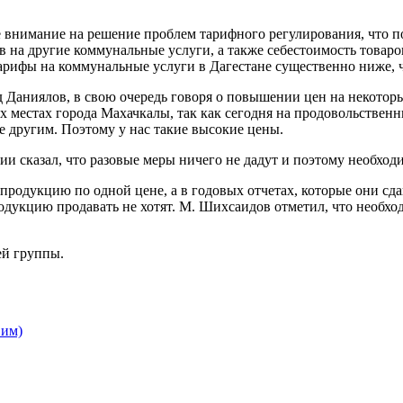
е внимание на решение проблем тарифного регулирования, что п
в на другие коммунальные услуги, а также себестоимость това
тарифы на коммунальные услуги в Дагестане существенно ниже, 
Даниялов, в свою очередь говоря о повышении цен на некоторы
 местах города Махачкалы, так как сегодня на продовольственн
 другим. Поэтому у нас такие высокие цены.
и сказал, что разовые меры ничего не дадут и поэтому необход
продукцию по одной цене, а в годовых отчетах, которые они сд
одукцию продавать не хотят. М. Шихсаидов отметил, что необхо
ей группы.
 им)