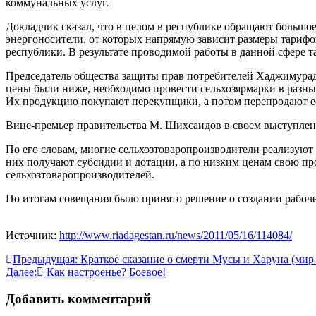
коммунальных услуг.
Докладчик сказал, что в целом в республике обращают большо
энергоносители, от которых напрямую зависит размеры тарифо
республики. В результате проводимой работы в данной сфере 
Председатель общества защиты прав потребителей Хаджимурад 
цены были ниже, необходимо провести сельхозярмарки в разных
Их продукцию покупают перекупщики, а потом перепродают ее
Вице-премьер правительства М. Шихсаидов в своем выступлени
По его словам, многие сельхозтоваропроизводители реализуют 
них получают субсидии и дотации, а по низким ценам свою пр
сельхозтоваропроизводителей.
По итогам совещания было принято решение о создании рабоч
Источник:
http://www.riadagestan.ru/news/2011/05/16/114084/
Навигация
Предыдущая:
Краткое сказание о смерти Мусы и Харуна (мир
Далее:
Как настроенье? Боевое!
по
записям
Добавить комментарий