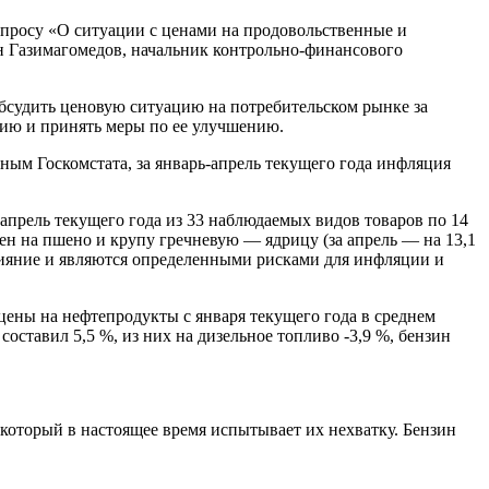
опросу «О ситуации с ценами на продовольственные и
н Газимагомедов, начальник контрольно-финансового
обсудить ценовую ситуацию на потребительском рынке за
цию и принять меры по ее улучшению.
ым Госкомстата, за январь-апрель текущего года инфляция
прель текущего года из 33 наблюдаемых видов товаров по 14
ен на пшено и крупу гречневую — ядрицу (за апрель — на 13,1
влияние и являются определенными рисками для инфляции и
цены на нефтепродукты с января текущего года в среднем
составил 5,5 %, из них на дизельное топливо -3,9 %, бензин
 который в настоящее время испытывает их нехватку. Бензин