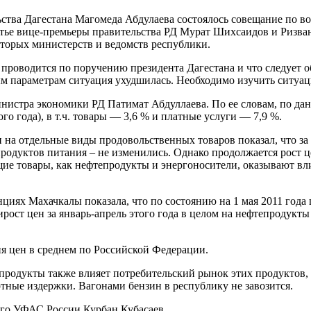
ьства Дагестана Магомеда Абдулаева состоялось совещание по в
стье вице-премьеры правительства РД Мурат Шихсаидов и Ризва
торых министерств и ведомств республики.
 проводится по поручению президента Дагестана и что следует 
рым параметрам ситуация ухудшилась. Необходимо изучить ситуа
истра экономики РД Патимат Абдуллаева. По ее словам, по данн
го года), в т.ч. товары — 3,6 % и платные услуги — 7,9 %.
 отдельные виды продовольственных товаров показал, что за а
продуктов питания – не изменились. Однако продолжается рост ц
ующие товары, как нефтепродукты и энергоносители, оказывают 
иях Махачкалы показала, что по состоянию на 1 мая 2011 года 
рост цен за январь-апрель этого года в целом на нефтепродукты 
я цен в среднем по Российской Федерации.
епродукты также влияет потребительский рынок этих продуктов,
ртные издержки. Вагонами бензин в республику не завозится.
ого УФАС России Курбан Кубасаев.