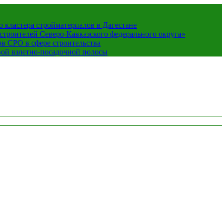
кластера стройматериалов в Дагестане
строителей Северо-Кавказского федерального округа»
в СРО в сфере строительства
вой взлетно-посадочной полосы