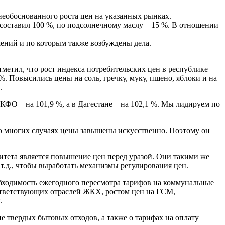
еобоснованного роста цен на указанных рынках.
 составил 100 %, по подсолнечному маслу – 15 %. В отношении
шений и по которым также возбуждены дела.
метил, что рост индекса потребительских цен в республике
%. Повысились цены на соль, гречку, муку, пшено, яблоки и на
.
КФО – на 101,9 %, а в Дагестане – на 102,1 %. Мы лидируем по
во многих случаях цены завышены искусственно. Поэтому он
литета является повышение цен перед уразой. Они такими же
т.д., чтобы выработать механизмы регулирования цен.
бходимость ежегодного пересмотра тарифов на коммунальные
оответствующих отраслей ЖКХ, ростом цен на ГСМ,
.
е твердых бытовых отходов, а также о тарифах на оплату