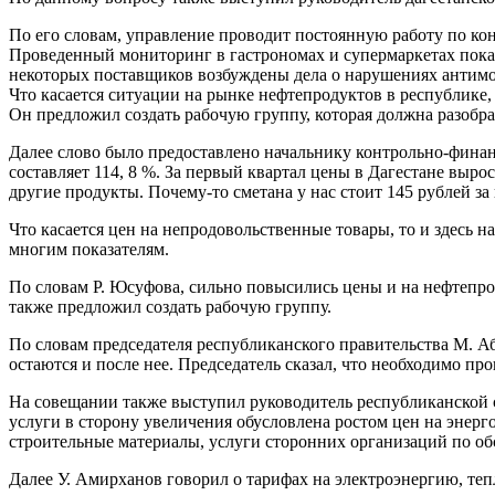
По его словам, управление проводит постоянную работу по к
Проведенный мониторинг в гастрономах и супермаркетах показа
некоторых поставщиков возбуждены дела о нарушениях антимо
Что касается ситуации на рынке нефтепродуктов в республике,
Он предложил создать рабочую группу, которая должна разобра
Далее слово было предоставлено начальнику контрольно-финан
составляет 114, 8 %. За первый квартал цены в Дагестане вырос
другие продукты. Почему-то сметана у нас стоит 145 рублей за к
Что касается цен на непродовольственные товары, то и здесь н
многим показателям.
По словам Р. Юсуфова, сильно повысились цены и на нефтепро
также предложил создать рабочую группу.
По словам председателя республиканского правительства М. Аб
остаются и после нее. Председатель сказал, что необходимо п
На совещании также выступил руководитель республиканской 
услуги в сторону увеличения обусловлена ростом цен на энер
строительные материалы, услуги сторонних организаций по 
Далее У. Амирханов говорил о тарифах на электроэнергию, теп