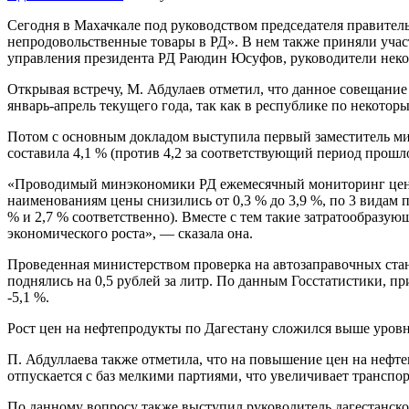
Сегодня в Махачкале под руководством председателя правител
непродовольственные товары в РД». В нем также приняли уча
управления президента РД Раюдин Юсуфов, руководители неко
Открывая встречу, М. Абдулаев отметил, что данное совещание
январь-апрель текущего года, так как в республике по некото
Потом с основным докладом выступила первый заместитель мин
составила 4,1 % (против 4,2 за соответствующий период прошло
«Проводимый минэкономики РД ежемесячный мониторинг цен на
наименованиям цены снизились от 0,3 % до 3,9 %, по 3 видам 
% и 2,7 % соответственно). Вместе с тем такие затратообраз
экономического роста», — сказала она.
Проведенная министерством проверка на автозаправочных станц
поднялись на 0,5 рублей за литр. По данным Госстатистики, при
-5,1 %.
Рост цен на нефтепродукты по Дагестану сложился выше уровн
П. Абдуллаева также отметила, что на повышение цен на нефт
отпускается с баз мелкими партиями, что увеличивает транспо
По данному вопросу также выступил руководитель дагестанск