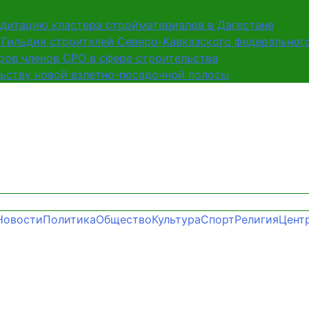
дитацию кластера стройматериалов в Дагестане
Гильдия строителей Северо-Кавказского федерального
ров членов СРО в сфере строительства
ьству новой взлетно-посадочной полосы
Новости
Политика
Общество
Культура
Спорт
Религия
Цент