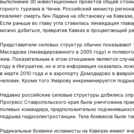
выполнение 30 инвестиционных проектов общей стоим
горного туризма в Чечне. Российский министр региона
повлияет смерть бин Ладена на обстановку на Кавказе
Если раньше во главу угла ставилась ликвидация глава
можно добиться, превратив Кавказ в процветающий ре
Представители силовых структур обычно показывают т
Масхадова (ликвидированного в 2005 году) и полевог
жив. Показательным в этом отношении является случай
году в Ингушетии, но и эта информация оказалась лож
в марте 2010 года и в аэропорту Домодедово в феврале
человек. Кроме того Умарову инкриминируется подрыв 
Недавно российские силовые структуры добились опре
Прогресс Ставропольского края была уничтожена пра
полевых командира, предположительно подчинявшихся 
подрыва гидроэлектростанции. Тела боевиков были та
Радикальные боевики исламисты на Кавказе имеют ячеи