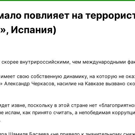
мало повлияет на террорис
», Испания)
но скорее внутрироссийскими, чем международными ф
имеет свою собственную динамику, на которую не окаж
» Александр Черкасов, насилие на Кавказе вызвано с
дет извне, поскольку в этой стране нет «благоприятно
е ислам, как принято считать, а непобедимая коррупци
.
ира Шамиля Басаева «не привело к значительному сниж