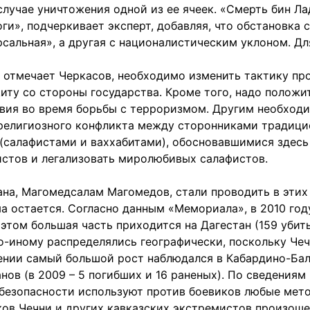
лучае уничтожения одной из ее ячеек. «Смерть бин Ла
оги», подчеркивает эксперт, добавляя, что обстановка
сальная», а другая с националистическим уклоном. Дл
, отмечает Черкасов, необходимо изменить тактику п
щиту со стороны государства. Кроме того, надо полож
вия во время борьбы с терроризмом. Другим необход
 религиозного конфликта между сторонниками традиц
(салафистами и ваххабитами), обосновавшимися здесь
стов и легализовать миролюбивых салафистов.
ана, Магомедсалам Магомедов, стали проводить в этих
ма остается. Согласно данным «Мемориала», в 2010 го
 этом большая часть приходится на Дагестан (159 убит
о-иному распределялись географически, поскольку Чечн
ении самый большой рост наблюдался в Кабардино-Балк
нов (в 2009 – 5 погибших и 16 раненых). По сведения
ы безопасности используют против боевиков любые мето
ов Чечни и других кавказских экстремистов произошел