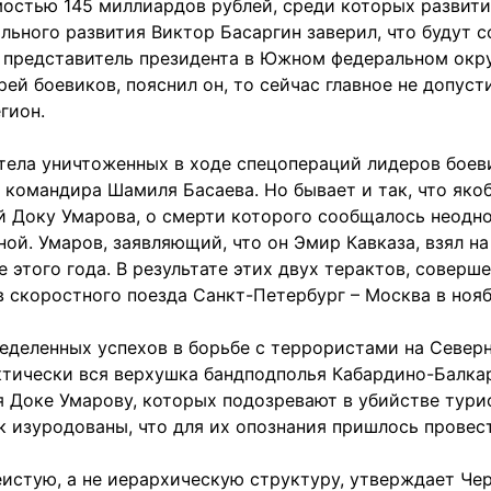
остью 145 миллиардов рублей, среди которых развит
льного развития Виктор Басаргин заверил, что будут с
, представитель президента в Южном федеральном окру
рей боевиков, пояснил он, то сейчас главное не допус
гион.
ела уничтоженных в ходе спецопераций лидеров боевик
о командира Шамиля Басаева. Но бывает и так, что як
 Доку Умарова, о смерти которого сообщалось неоднок
ной. Умаров, заявляющий, что он Эмир Кавказа, взял н
 этого года. В результате этих двух терактов, соверш
скоростного поезда Санкт-Петербург – Москва в ноябр
деленных успехов в борьбе с террористами на Северно
ктически вся верхушка бандподполья Кабардино-Балка
Доке Умарову, которых подозревают в убийстве турист
к изуродованы, что для их опознания пришлось провес
стую, а не иерархическую структуру, утверждает Черк