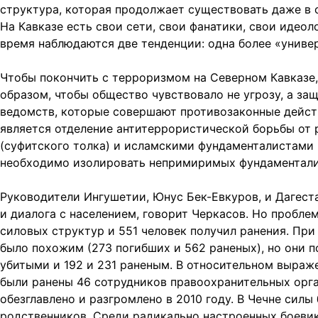
структура, которая продолжает существовать даже в с
На Кавказе есть свои сети, свои фанатики, свои идеол
время наблюдаются две тенденции: одна более «универ
Чтобы покончить с терроризмом на Северном Кавказе
образом, чтобы общество чувствовало не угрозу, а за
ведомств, которые совершают противозаконные дейст
является отделение антитеррористической борьбы от
(суфитского толка) и исламскими фундаменталистами 
необходимо изолировать непримиримых фундаментали
Руководители Ингушетии, Юнус Бек-Евкуров, и Дагест
и диалога с населением, говорит Черкасов. Но пробле
силовых структур и 551 человек получил ранения. При
было похожим (273 погибших и 562 раненых), но они п
убитыми и 192 и 231 раненым. В относительном выраж
были ранены 46 сотрудников правоохранительных орга
обезглавлено и разгромлено в 2010 году. В Чечне сил
родственников. Среди радикально настроенных боевик