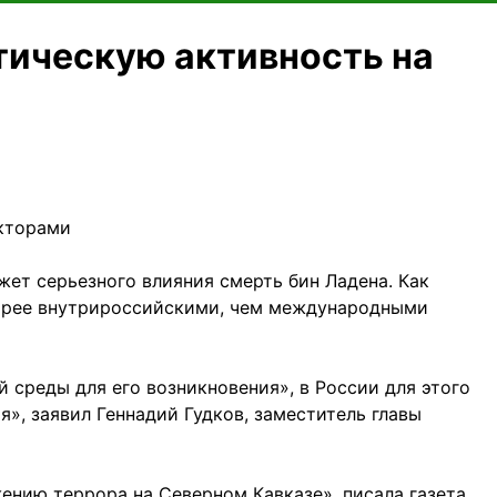
тическую активность на
акторами
ет серьезного влияния смерть бин Ладена. Как
корее внутрироссийскими, чем международными
й среды для его возникновения», в России для этого
я», заявил Геннадий Гудков, заместитель главы
ению террора на Северном Кавказе», писала газета