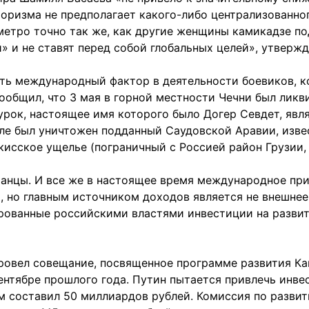
ризма не предполагает какого-либо централизованного
етро точно так же, как другие женщины камикадзе под
й» и не ставят перед собой глобальных целей», утвержд
ь международный фактор в деятельности боевиков, ко
общил, что 3 мая в горной местности Чечни был ликв
урок, настоящее имя которого было Догер Севдет, явл
еле был уничтожен подданный Саудовской Аравии, изв
исское ущелье (пограничный с Россией район Грузии, 
ранцы. И все же в настоящее время международное при
, но главным источником доходов является не внешнее
нированные российскими властями инвестиции на развит
ровел совещание, посвященное программе развития Ка
ентябре прошлого года. Путин пытается привлечь инве
ем составил 50 миллиардов рублей. Комиссия по разви