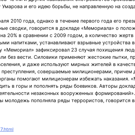
 Умарова и его идею борьбы, не направленную на созд
ля 2010 года, однако в течение первого года его пре
ые сводки, говорится в докладе «Мемориала» о положе
на 20% в сравнении с 2009 годом, а количество жертв
ными напитками, устанавливают взрывные устройства 
ду «Мемориал» зафиксировал 23 случая похищения людей
али без вести. Силовики применяют жестокие пытки, п
селения, и даже используют мирных жителей в качеств
а преступления, совершаемые милиционерами, причем 
е органы помогают милиционерам избежать наказания.
ить в горы и пополнять ряды боевиков. Авторы докла
еятельности незаконных вооруженных формирований». 
обы молодежь пополняла ряды террористов, говорится 
7.html