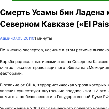
Смерть Усамы бин Ладена 
Северном Кавказе («El Pais
Админ
07.05.2011
0
1 минуты
По мнению экспертов, насилие в этом регионе вызва
Борьба радикальных исламистов на Северном Кавказе 
считает эксперт правозащитного общества «Мемориал
факторами.
В отличие от США, террористическая угроза которым и
явления существуют внутренние предпосылки. «И это н
комитета по безопасности в Государственной Думе РФ
Уничтожение в 2006 году чеченского полевого команд