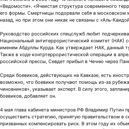
«Ведомости». «Ячеистая структура современного терро
его формы. Смертницы подорвали себя в московском м
назад, но при этом они никак не связаны с «Аль-Каидо
Руководство российских спецслужб любит подчеркиват
Национальный антитеррористический комитет (НАК) со
именем Абдуллы Курда. Как утверждает НАК, данный т
Также в ходе контртеррористической операции в апр
российской прессы, Севдет прибыл в Чечню через Панк
Среди боевиков, действующих на Кавказе, есть иност
возможно, что боевики получают помощь из-за рубежа
чиновников», указывает эксперт. В силу этого, запла
боевиков, добавляет он.
4 мая глава кабинета министров РФ Владимир Путин п
осуществить стратегию, принятую правительством в с
призванных компенсировать риск. В этом году их объ