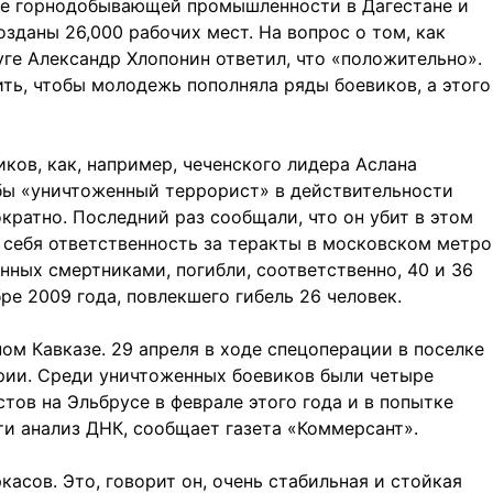
ие горнодобывающей промышленности в Дагестане и
озданы 26,000 рабочих мест. На вопрос о том, как
ге Александр Хлопонин ответил, что «положительно».
тить, чтобы молодежь пополняла ряды боевиков, а этого
ов, как, например, чеченского лидера Аслана
обы «уничтоженный террорист» в действительности
ратно. Последний раз сообщали, что он убит в этом
а себя ответственность за теракты в московском метро
енных смертниками, погибли, соответственно, 40 и 36
е 2009 года, повлекшего гибель 26 человек.
м Кавказе. 29 апреля в ходе спецоперации в поселке
рии. Среди уничтоженных боевиков были четыре
ов на Эльбрусе в феврале этого года и в попытке
ти анализ ДНК, сообщает газета «Коммерсант».
асов. Это, говорит он, очень стабильная и стойкая