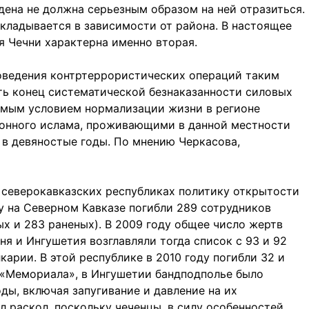
дена не должна серьезным образом на ней отразиться.
 складывается в зависимости от района. В настоящее
я Чечни характерна именно вторая.
роведения контртеррористических операций таким
ить конец систематической безнаказанности силовых
имым условием нормализации жизни в регионе
ионного ислама, проживающими в данной местности
 в девяностые годы. По мнению Черкасова,
 северокавказских республиках политику открытости
ду на Северном Кавказе погибли 289 сотрудников
ых и 283 раненых). В 2009 году общее число жертв
я и Ингушетия возглавляли тогда список с 93 и 92
арии. В этой республике в 2010 году погибли 32 и
м «Мемориала», в Ингушетии бандподполье было
ды, включая запугивание и давление на их
 раскол, поскольку чеченцы, в силу особенностей