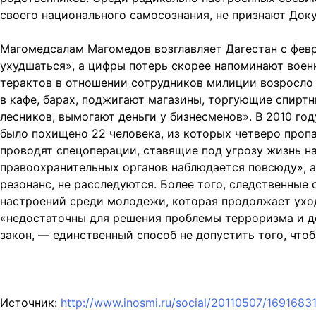
своего национального самосознания, не признают Доку
Магомедсалам Магомедов возглавляет Дагестан с февра
ухудшаться», а цифры потерь скорее напоминают военн
терактов в отношении сотрудников милиции возросло 
в кафе, барах, поджигают магазины, торгующие спирт
лесников, вымогают деньги у бизнесменов». В 2010 го
было похищено 22 человека, из которых четверо проп
проводят спецоперации, ставящие под угрозу жизнь на
правоохранительных органов наблюдается повсюду», 
резонанс, не расследуются. Более того, следственны
настроений среди молодежи, которая продолжает уход
«недостаточны для решения проблемы терроризма и д
закон, — единственный способ не допустить того, чт
Источник:
http://www.inosmi.ru/social/20110507/16916831