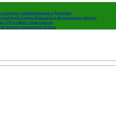
кластера стройматериалов в Дагестане
строителей Северо-Кавказского федерального округа»
в СРО в сфере строительства
вой взлетно-посадочной полосы