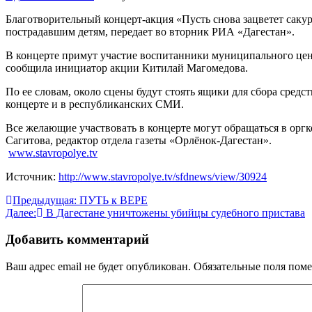
Благотворительный концерт-акция «Пусть снова зацветет сакур
пострадавшим детям, передает во вторник РИА «Дагестан».
В концерте примут участие воспитанники муниципального цент
сообщила инициатор акции Китилай Магомедова.
По ее словам, около сцены будут стоять ящики для сбора сред
концерте и в республиканских СМИ.
Все желающие участвовать в концерте могут обращаться в оргк
Сагитова, редактор отдела газеты «Орлёнок-Дагестан».
www.stavropolye.tv
Источник:
http://www.stavropolye.tv/sfdnews/view/30924
Навигация
Предыдущая:
ПУТЬ к ВЕРЕ
Далее:
В Дагестане уничтожены убийцы судебного пристава
по
записям
Добавить комментарий
Ваш адрес email не будет опубликован.
Обязательные поля пом