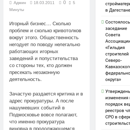
0
Админ
18.03.2011
5
стройматер
Минуты
в Дагестан
Состоялось
Игорный бизнес… Сколько
заседание
проблем и сколько кривотолков
Совета
вокруг этого. Общественность
Ассоциаци
негодует по поводу нелегально
«Гильдия
работающих игорных
строителей
заведений и попустительства
Северо-
со стороны тех, кто должен
Кавказског
пресекать незаконную
федерально
деятельность.
округа»
Утвержден
Зачастую раздается критика и в
изменения 
адрес прокуратуры. А после
порядок ве
нашумевших событий в
реестров ч
Подмосковье вовсе полагают,
СРО в сфер
что именно прокуратура
строительс
виновна в продолжающемся