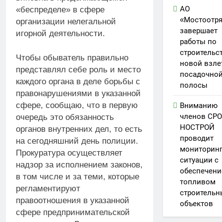
АО
«беспределе» в сфере
«Мостоотр
организации нелегальной
завершает
игорной деятельности.
работы по
строительс
Чтобы обыватель правильно
новой взле
представлял себе роль и место
посадочно
каждого органа в деле борьбы с
полосы
правонарушениями в указанной
сфере, сообщаю, что в первую
Вниманию
членов СРО
очередь это обязанность
НОСТРОЙ
органов внутренних дел, то есть
проводит
на сегодняшний день полиции.
мониторин
Прокуратура осуществляет
ситуации с
надзор за исполнением законов,
обеспечен
в том числе и за теми, которые
топливом
регламентируют
строительн
правоотношения в указанной
объектов
сфере предпринимательской