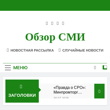
Перейти
к
содержимому
Обзор СМИ
НОВОСТНАЯ РАССЫЛКА
СЛУЧАЙНЫЕ НОВОСТИ
МЕНЮ
«Правда о СРО»:
Минпромторг
ЗАГОЛОВКИ
подтвердил
30.07.2026
аккредитацию
Состоялось
кластера
заседание Совета