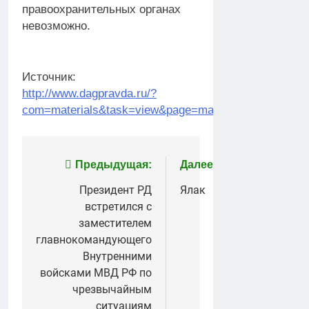
правоохранительных органах
невозможно.
Источник:
http://www.dagpravda.ru/?
com=materials&task=view&page=material&id=15426
Навигация
Предыдущая:
Далее:
по
Президент РД
Ялак
встретился с
записям
заместителем
главнокомандующего
Внутренними
войсками МВД РФ по
чрезвычайным
ситуациям