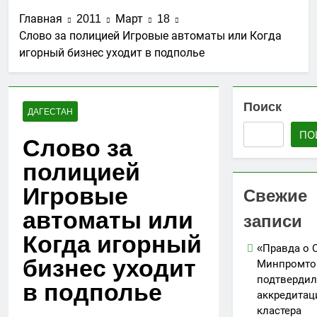
стройматериалов
Ассоциации СРО
27.07.2026
в Дагестане
Главная
2011
Март
18
«Гильдия
Утверждены
строителей
Слово за полицией Игровые автоматы или Когда
изменения в
Северо-
игорный бизнес уходит в подполье
порядок ведения
25.07.2026
Кавказского
реестров членов
АО «Мостоотряд»
федерального
СРО в сфере
завершает
округа»
строительства
работы по
Поиск
23.07.2026
ДАГЕСТАН
строительству
Вниманию членов
новой взлетно-
ПО
СРО! НОСТРОЙ
Слово за
посадочной
проводит
19.07.2026
полосы
мониторинг
полицией
Для детей
ситуации с
открыли набор
Игровые
обеспечением
Свежие
групп по
05.07.2026
топливом
направлениям
автоматы или
строительных
записи
«Я-ИЖЕНЕР» и
объектов
«Я-ДИЗАЙНЕР»
Когда игорный
«Правда о 
бизнес уходит
Минпромто
подтвердил
в подполье
аккредита
кластера